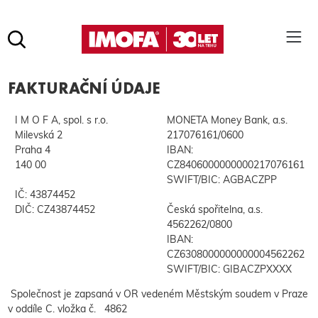
Hledat
(tlačítko)
FAKTURAČNÍ ÚDAJE
hledat
Pro vyhledávání zadejte alespoň 3 znaky.
I M O F A, spol. s r.o.
MONETA Money Bank, a.s.
Milevská 2
217076161/0600
Praha 4
IBAN:
140 00
CZ8406000000000217076161
SWIFT/BIC: AGBACZPP
IČ: 43874452
DIČ: CZ43874452
Česká spořitelna, a.s.
4562262/0800
IBAN:
CZ6308000000000004562262
SWIFT/BIC: GIBACZPXXXX
Společnost je zapsaná v OR vedeném Městským soudem v Praze
v oddíle C. vložka č. 4862