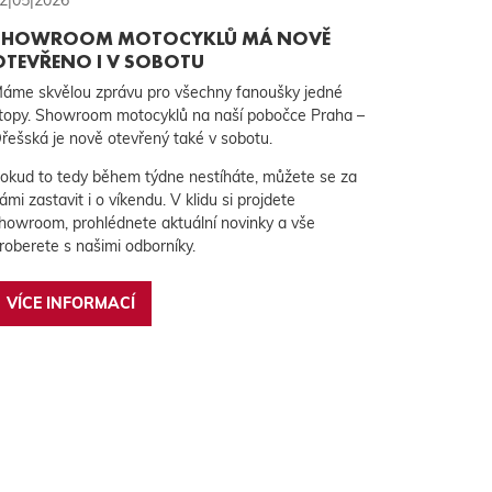
SHOWROOM MOTOCYKLŮ MÁ NOVĚ
OTEVŘENO I V SOBOTU
áme skvělou zprávu pro všechny fanoušky jedné
topy. Showroom motocyklů na naší pobočce Praha –
řešská je nově otevřený také v sobotu.
okud to tedy během týdne nestíháte, můžete se za
ámi zastavit i o víkendu. V klidu si projdete
howroom, prohlédnete aktuální novinky a vše
roberete s našimi odborníky.
VÍCE INFORMACÍ