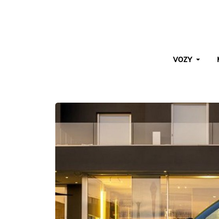
VOZY
Pro vyhledávání zadejte alespoň 3 znaky.