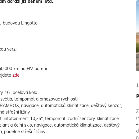
ám dorazí již během léta.
ou budovou Lingotto
kou verzi
160 000 km na HV baterii
ajdete
zde
1
ry, 16″ ocelová kola
 světla, tempomat a omezovač rychlosti
BAMBOX, navigace, automatická klimatizace, dešťový senzor,
Z
é střešní ližiny
m
tít, infotainment 10,25″, tempomat, zadní senzory, klimatizace
–
lant a čelní sklo, navigace, automatická klimatizace, dešťový
d
, podélné střešní ližiny
n