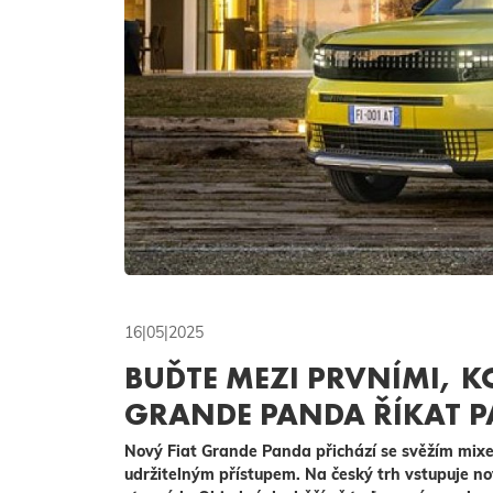
16|05|2025
BUĎTE MEZI PRVNÍMI, K
GRANDE PANDA ŘÍKAT P
Nový Fiat Grande Panda přichází se svěžím mixem
udržitelným přístupem. Na český trh vstupuje n