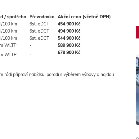
zd / spotřeba
Převodovka
Akční cena (včetně DPH)
 l/100 km
6st. eDCT
454 900 Kč
 l/100 km
6st. eDCT
494 900 Kč
 l/100 km
6st. eDCT
544 900 Kč
km WLTP
-
589 900 Kč
679 900 Kč
km WLTP
-
m rádi připraví nabídku, poradí s výběrem výbavy a najdou
0