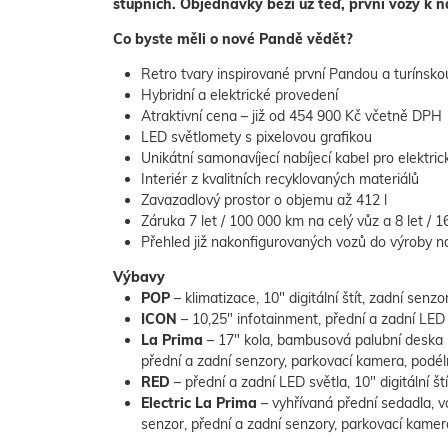
stupních. Objednávky běží už teď, první vozy k n
Co byste měli o nové Pandě vědět?
Retro tvary inspirované první Pandou a turínsk
Hybridní a elektrické provedení
Atraktivní cena – již od 454 900 Kč včetně DPH
LED světlomety s pixelovou grafikou
Unikátní samonavíjecí nabíjecí kabel pro elektric
Interiér z kvalitních recyklovaných materiálů
Zavazadlový prostor o objemu až 412 l
Záruka 7 let / 100 000 km na celý vůz a 8 let / 
Přehled již nakonfigurovaných vozů do výroby n
Výbavy
POP
– klimatizace, 10″ digitální štít, zadní senzo
ICON
– 10,25″ infotainment, přední a zadní LED
La Prima
– 17″ kola, bambusová palubní deska 
přední a zadní senzory, parkovací kamera, podéln
RED
– přední a zadní LED světla, 10″ digitální š
Electric La Prima
– vyhřívaná přední sedadla, vo
senzor, přední a zadní senzory, parkovací kamera