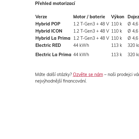
Přehled motorizací
Verze
Motor / baterie
Výkon
Doje
Hybrid POP
1.2 T-Gen3 + 48 V
110 k
Ø 4,6
Hybrid ICON
1.2 T-Gen3 + 48 V
110 k
Ø 4,6
Hybrid La Prima
1.2 T-Gen3 + 48 V
110 k
Ø 4,6
Electric RED
44 kWh
113 k
320 
Electric La Prima
44 kWh
113 k
320 
Máte další otázky?
Ozvěte se nám
– naši prodejci vá
nejvýhodnější financování.