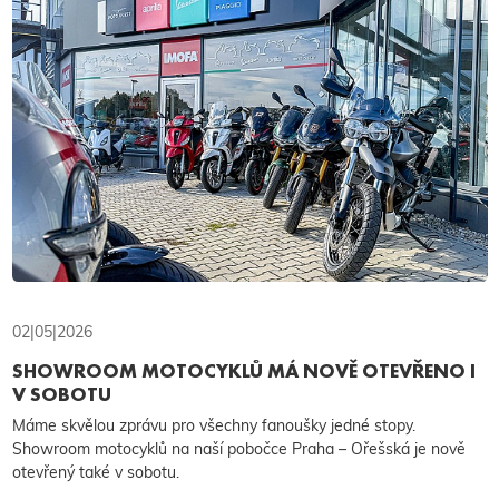
02|05|2026
SHOWROOM MOTOCYKLŮ MÁ NOVĚ OTEVŘENO I
V SOBOTU
Máme skvělou zprávu pro všechny fanoušky jedné stopy.
Showroom motocyklů na naší pobočce Praha – Ořešská je nově
otevřený také v sobotu.