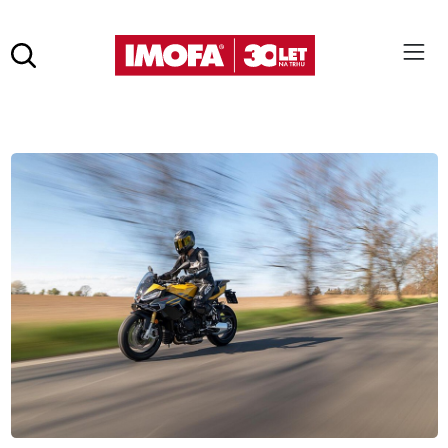
Hledat
(tlačítko)
hledat
Pro vyhledávání zadejte alespoň 3 znaky.