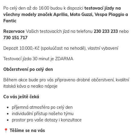
Po celý den až
do 16:00
budou k dispozici
testovací jízdy na
všechny modely značek Aprilia, Moto Guzzi, Vespa Piaggio a
Fantic
Rezervace
Vašich testovacích jízd na telefonu
230 233 233
nebo
730 151 717
Depozit 10.000,-Kč (spoluúčast na nehodě), vlastní vybavení
Testovací jízda 30 minut je ZDARMA
Občerstvení po celý den
Během akce bude pro vás připraveno drobné občerstvení, kvalitní
italská káva a nealko nápoje
Co vás ještě čeká
příjemná atmosféra po celý den
individuální přístup našeho týmu
prostor pro vaše dotazy i konzultace
📍
Těšíme se na vás