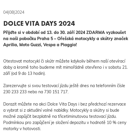
04|08|2024
DOLCE VITA DAYS 2024
Přijďte si v období od 13. do 30. září 2024 ZDARMA vyzkoušet
na naši pobočku Praha 5 – Ořešská motocykly a skútry značek
Aprilia, Moto Guzzi, Vespa a Piaggio!
Otestovat motocykl či skútr můžete kdykoliv během naší otevírací
doby a kromě toho budeme mít mimořádně otevřeno i v sobotu 21.
září (od 9 do 13 hodin).
Zarezervujte si svou testovací jízdu ještě dnes na telefonním čísle
230 233 233 nebo na 730 151 717.
Dorazit můžete na akci Dolce Vita Days i bez předchozí rezervace
a vybrat si z aktuální volné nabídky. Motocykly a skútry si bude
možné zapůjčit bezplatně na třicetiminutovou testovací jízdu.
Podmínkou pro zapůjčení je složení depozitu v hodnotě 10 % ceny
motorky v hotovosti.