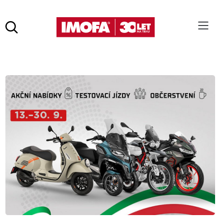
Hledat
(tlačítko)
hledat
Pro vyhledávání zadejte alespoň 3 znaky.