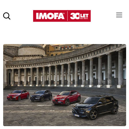
Hledat
(tlačítko)
hledat
Pro vyhledávání zadejte alespoň 3 znaky.