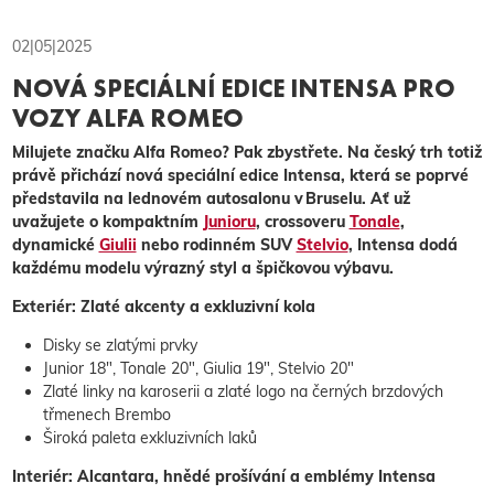
02|05|2025
NOVÁ SPECIÁLNÍ EDICE INTENSA PRO
VOZY ALFA ROMEO
Milujete značku Alfa Romeo? Pak zbystřete. Na český trh totiž
právě přichází nová speciální edice Intensa, která se poprvé
představila na lednovém autosalonu v Bruselu. Ať už
uvažujete o kompaktním
Juni­oru
, crossoveru
Tonale
,
dynamické
Giulii
nebo rodinném SUV
Stelvio
, Intensa dodá
každému modelu výrazný styl a špičkovou výbavu.
Exteriér: Zlaté akcenty a exkluzivní kola
Disky se zlatými prvky
Junior 18″, Tonale 20″, Giulia 19″, Stelvio 20″
Zlaté linky na karoserii a zlaté logo na černých brzdových
třmenech Brembo
Široká paleta exkluzivních laků
Interiér: Alcantara, hnědé prošívání a emblémy Intensa