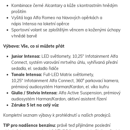
Kombinace černé Alcantary a kůže s kontrastním hnědým
prošitím
Vyšitá loga Alfa Romeo na hlavových opěrkách a
nápis Intensa na loketní opěrce
Sportovní volant se zploštělým věncem a koženými úchopy
v hnědé barvě
Výbava: Vše, co si můžete přát
Junior Intensa:
LED světlomety, 10,25" Infotainment Alfa
Connect, systém varování mrtvého úhlu, vyhřívaná přední
sedadla, el. sedadlo řidiče
Tonale Intensa:
Full-LED
Matrix světlomety,
10,25" Infotainment Alfa Connect, 360° parkovací kamera,
prémiový audiosystém Harman/Kardon, el. víko kufru
Giulia / Stelvio Intensa:
Alfa Active Suspension, prémiový
audiosystém Harman/Kardon, aktivní asistent řízení
Záruka 5 let na celý vůz
Kompletní seznam výbavy k prohlédnutí u našich prodejců.
TIP pro nadšence benzínu:
právě teď přijímáme poslední