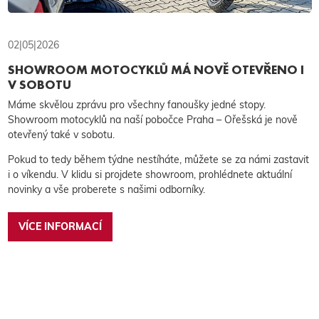
02|05|2026
SHOWROOM MOTOCYKLŮ MÁ NOVĚ OTEVŘENO I
V SOBOTU
Máme skvělou zprávu pro všechny fanoušky jedné stopy.
Showroom motocyklů na naší pobočce Praha – Ořešská je nově
otevřený také v sobotu.
Pokud to tedy během týdne nestíháte, můžete se za námi zastavit
i o víkendu. V klidu si projdete showroom, prohlédnete aktuální
novinky a vše proberete s našimi odborníky.
VÍCE INFORMACÍ