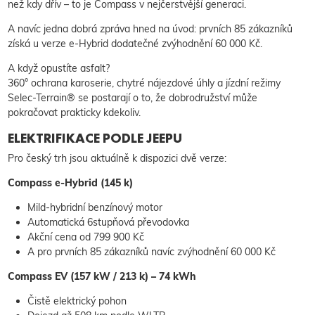
než kdy dřív – to je Compass v nejčerstvější generaci.
A navíc jedna dobrá zpráva hned na úvod: prvních 85 zákazníků
získá u verze e-Hybrid dodatečné zvýhodnění 60 000 Kč.
A když opustíte asfalt?
360° ochrana karoserie, chytré nájezdové úhly a jízdní režimy
Selec-Terrain® se postarají o to, že dobrodružství může
pokračovat prakticky kdekoliv.
ELEKTRIFIKACE PODLE JEEPU
Pro český trh jsou aktuálně k dispozici dvě verze:
Compass e-Hybrid (145 k)
Mild-hybridní benzínový motor
Automatická 6stupňová převodovka
Akční cena od 799 900 Kč
A pro prvních 85 zákazníků navíc zvýhodnění 60 000 Kč
Compass EV (157 kW / 213 k) – 74 kWh
Čistě elektrický pohon