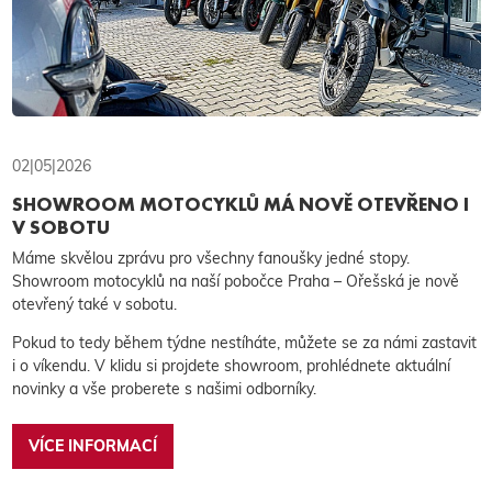
02|05|2026
SHOWROOM MOTOCYKLŮ MÁ NOVĚ OTEVŘENO I
V SOBOTU
Máme skvělou zprávu pro všechny fanoušky jedné stopy.
Showroom motocyklů na naší pobočce Praha – Ořešská je nově
otevřený také v sobotu.
Pokud to tedy během týdne nestíháte, můžete se za námi zastavit
i o víkendu. V klidu si projdete showroom, prohlédnete aktuální
novinky a vše proberete s našimi odborníky.
VÍCE INFORMACÍ