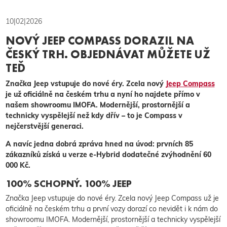
10|02|2026
NOVÝ JEEP COMPASS DORAZIL NA
ČESKÝ TRH. OBJEDNÁVAT MŮŽETE UŽ
TEĎ
Značka Jeep vstupuje do nové éry. Zcela nový
Jeep Compass
je už oficiálně na českém trhu a nyní ho najdete přímo v
našem showroomu IMOFA. Modernější, prostornější a
technicky vyspělejší než kdy dřív – to je Compass v
nejčerstvější generaci.
A navíc jedna dobrá zpráva hned na úvod: prvních 85
zákazníků získá u verze e-Hybrid dodatečné zvýhodnění 60
000 Kč.
100% SCHOPNÝ. 100% JEEP
Značka Jeep vstupuje do nové éry. Zcela nový Jeep Compass už je
oficiálně na českém trhu a první vozy dorazí co nevidět i k nám do
showroomu IMOFA. Modernější, prostornější a technicky vyspělejší