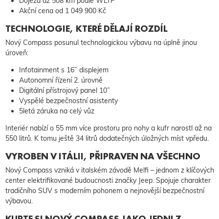
Dojezd až 508 km podle WLTP
Akční cena od 1 049 900 Kč
TECHNOLOGIE, KTERÉ DĚLAJÍ ROZDÍL
Nový Compass posunul technologickou výbavu na úplně jinou
úroveň:
Infotainment s 16” displejem
Autonomní řízení 2. úrovně
Digitální přístrojový panel 10”
Vyspělé bezpečnostní asistenty
5letá záruka na celý vůz
Interiér nabízí o 55 mm více prostoru pro nohy a kufr narostl až na
550 litrů. K tomu ještě 34 litrů dodatečných úložných míst vpředu.
VYROBEN V ITÁLII, PŘIPRAVEN NA VŠECHNO
Nový Compass vzniká v italském závodě Melfi – jednom z klíčových
center elektrifikované budoucnosti značky Jeep. Spojuje charakter
tradičního SUV s moderním pohonem a nejnovější bezpečnostní
výbavou.
KUPTE SI NOVÝ COMPASS JAKO JEDNI Z