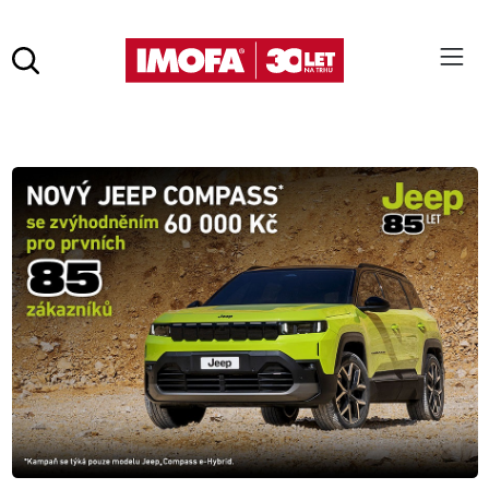
Hledat
(tlačítko)
hledat
Pro vyhledávání zadejte alespoň 3 znaky.