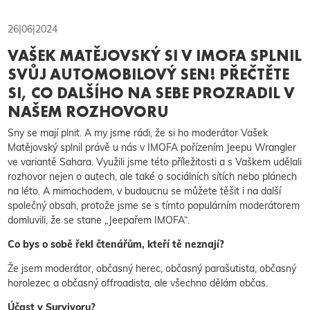
26|06|2024
VAŠEK MATĚJOVSKÝ SI V IMOFA SPLNIL
SVŮJ AUTOMOBILOVÝ SEN! PŘEČTĚTE
SI, CO DALŠÍHO NA SEBE PROZRADIL V
NAŠEM ROZHOVORU
Sny se mají plnit. A my jsme rádi, že si ho moderátor Vašek
Matějovský splnil právě u nás v IMOFA pořízením Jeepu Wrangler
ve variantě Sahara. Využili jsme této příležitosti a s Vaškem udělali
rozhovor nejen o autech, ale také o sociálních sítích nebo plánech
na léto. A mimochodem, v budoucnu se můžete těšit i na další
společný obsah, protože jsme se s tímto populárním moderátorem
domluvili, že se stane „Jeepařem IMOFA“.
Co bys o sobě řekl čtenářům, kteří tě neznají?
Že jsem moderátor, občasný herec, občasný parašutista, občasný
horolezec a občasný offroadista, ale všechno dělám občas.
Účast v Survivoru?