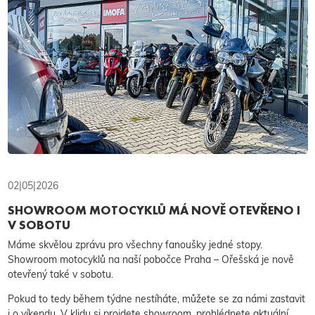
02|05|2026
SHOWROOM MOTOCYKLŮ MÁ NOVĚ OTEVŘENO I
V SOBOTU
Máme skvělou zprávu pro všechny fanoušky jedné stopy.
Showroom motocyklů na naší pobočce Praha – Ořešská je nově
otevřený také v sobotu.
Pokud to tedy během týdne nestíháte, můžete se za námi zastavit
i o víkendu. V klidu si projdete showroom, prohlédnete aktuální