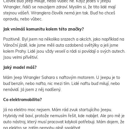
Člověk buď Jeep miluje, nebo vůbec ne. Když jedeš v Jeepu
Wrangler, řidiči se navzájem zdraví. Myslím si, že tito lidé mají
stejnou vášeň. Wranglera člověk nemá jen tak. Buď ho chceš
opravdu, nebo vůbec.
Jak vnímáš komunitu kolem této značky?
Pozitivně. Byl jsem na několika srazech a akcích, jako například na
Vánoční jízdě, kde jsme měli auta ozdobená světýlky a jeli jsme
kolem Prahy. Lidé jsou vždy veselí a rádi si povídají o svých autech.
Jsou velmi přívětiví.
Jaký model máš?
Mám Jeep Wrangler Sahara s naftovým motorem. U Jeepu je to
buď benzín, nebo nafta, nic mezi tím. Lidé naftu buď milují, nebo
nenávidí. Já jsem z něj nadšený.
Co elektromobilita?
Já na elektro moc nejsem. Mám rád zvuk startujícího Jeepu.
Hybridy mě baví, protože nemusím řešit, kde nabíjet. Ale pro mě je
auto nástroj, který musí pracovat kdykoli potřebuji. Mám dojem, že
na elektro se zatím nemohu plně spoléhat.