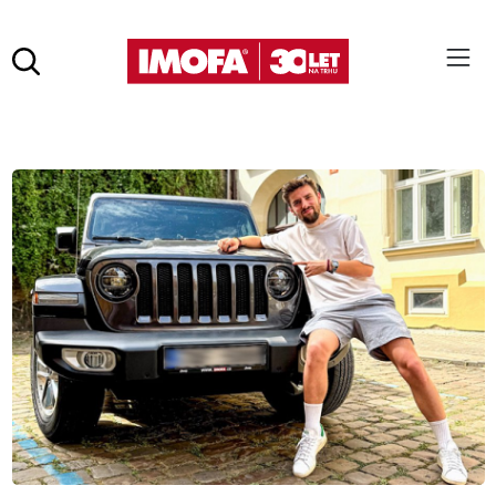
Hledat
(tlačítko)
hledat
Pro vyhledávání zadejte alespoň 3 znaky.