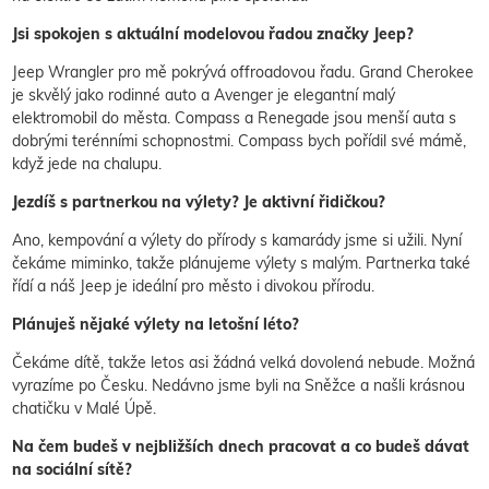
Jsi spokojen s aktuální modelovou řadou značky Jeep?
Jeep Wrangler pro mě pokrývá offroadovou řadu. Grand Cherokee
je skvělý jako rodinné auto a Avenger je elegantní malý
elektromobil do města. Compass a Renegade jsou menší auta s
dobrými terénními schopnostmi. Compass bych pořídil své mámě,
když jede na chalupu.
Jezdíš s partnerkou na výlety? Je aktivní řidičkou?
Ano, kempování a výlety do přírody s kamarády jsme si užili. Nyní
čekáme miminko, takže plánujeme výlety s malým. Partnerka také
řídí a náš Jeep je ideální pro město i divokou přírodu.
Plánuješ nějaké výlety na letošní léto?
Čekáme dítě, takže letos asi žádná velká dovolená nebude. Možná
vyrazíme po Česku. Nedávno jsme byli na Sněžce a našli krásnou
chatičku v Malé Úpě.
Na čem budeš v nejbližších dnech pracovat a co budeš dávat
na sociální sítě?