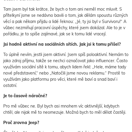
Tam jsem byl tak krátce, že bych o tom ani neměl moc mluvit. S
přítelkyní jsme se nedávno bavili o tom, jak dělám spoustu různých
věcí a pak někam přijdu a lidé řeknou: „Jé, ty jsi byl v Survivoru!“ A
vůbec nezmiňují pracovní úspěchy, které jsem dokázal. Ale to je v
pořádku, je to spíše zajímavé, jak se k tomu lidé vracejí.
Jsi hodně aktivní na sociálních sítích. Jak jsi k tomu přišel?
To úplně nevím, jestli jsem aktivní. Jsem spíš poloaktivní. Nemám to
jako zdroj příjmu, takže se nechci označovat jako influencer. Často
využívám sociální sítě k tomu, abych lidem řekl: „Hele, máme tady
nové představení,“ nebo „Natočili jsme novou reklamu.“ Prostě to
využívám jako platformu pro věci, které mě baví a snad baví i
ostatní.
Je to časově náročné?
Pro mě vůbec ne. Byl bych asi mnohem víc aktivnější, kdybych
chtěl, ale nijak mě to neomezuje. Možná bych to měl dělat častěji.
Proč zrovna Jeep?