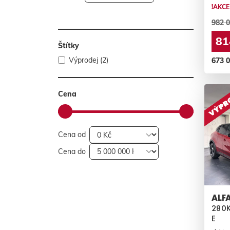
!AKCE
982 0
81
Štítky
Výprodej (2)
673 
Cena
Cena od
Cena do
ALF
280K
E