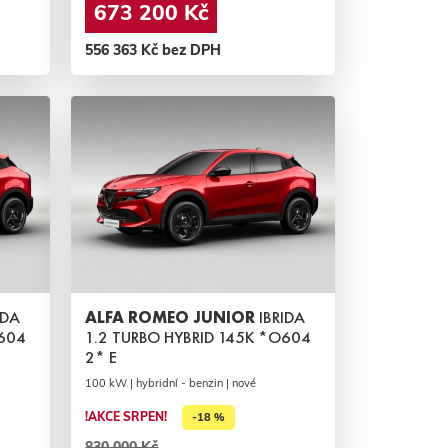
673 200 Kč
556 363 Kč bez DPH
IDA
ALFA ROMEO JUNIOR
IBRIDA
O604
1.2 TURBO HYBRID 145K *O604
2* E
100 kW | hybridní - benzin | nové
!AKCE SRPEN!
-18 %
830 000 Kč