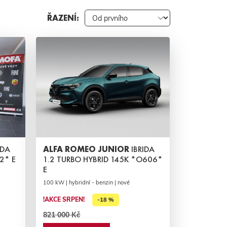
ŘAZENÍ:
IDA
ALFA ROMEO JUNIOR
IBRIDA
2* E
1.2 TURBO HYBRID 145K *O606*
E
100 kW | hybridní - benzin | nové
!AKCE SRPEN!
-18 %
821 000 Kč