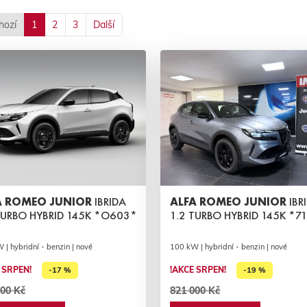
hozí
1
2
3
Další
A ROMEO JUNIOR
IBRIDA
ALFA ROMEO JUNIOR
IBR
TURBO HYBRID 145K *O603*
1.2 TURBO HYBRID 145K *71
| hybridní - benzin | nové
100 kW | hybridní - benzin | nové
 SRPEN!
!AKCE SRPEN!
-17 %
-19 %
00 Kč
821 000 Kč