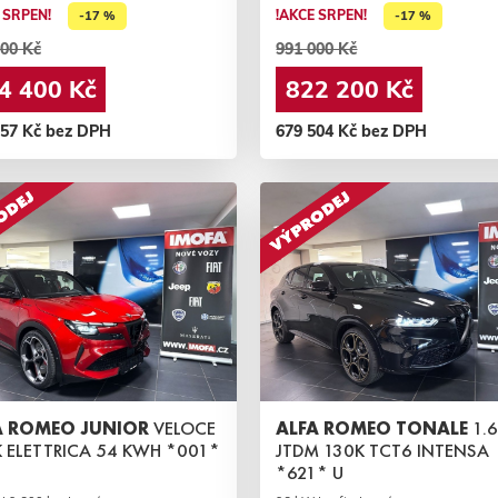
 SRPEN!
!AKCE SRPEN!
-17 %
-17 %
00 Kč
991 000 Kč
4 400 Kč
822 200 Kč
057 Kč bez DPH
679 504 Kč bez DPH
A ROMEO JUNIOR
VELOCE
ALFA ROMEO TONALE
1.
 ELETTRICA 54 KWH *001*
JTDM 130K TCT6 INTENSA
*621* U