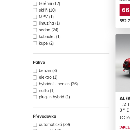
terénní (12)
66
skříň (10)
MPV (1)
552 
limuzína (1)
sedan (24)
kabriolet (1)
kupé (2)
Palivo
benzin (3)
elektro (1)
hybridní - benzin (26)
nafta (1)
plug-in hybrid (1)
ALF
1.2 
3* E
Převodovka
100 kW 
automatická (29)
!AKCE