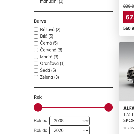
manuální (3)
830 0
67
Barva
560 
Béžová (2)
Bílá (5)
Černá (5)
Červená (8)
Modrá (3)
Oranžová (1)
Šedá (5)
Zelená (3)
Rok
ALF
1.2 
SPOR
Rok od
107 kW 
Rok do