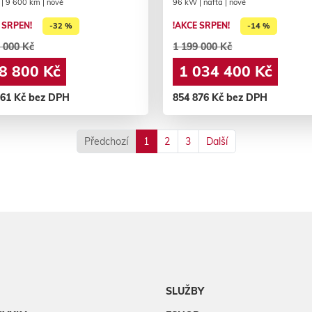
 | 9 600 km | nové
96 kW | nafta | nové
 SRPEN!
!AKCE SRPEN!
-32 %
-14 %
 000 Kč
1 199 000 Kč
8 800 Kč
1 034 400 Kč
661 Kč bez DPH
854 876 Kč bez DPH
Předchozí
1
2
3
Další
SLUŽBY