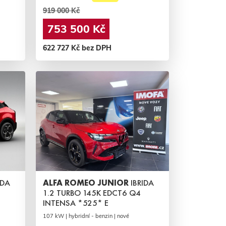
919 000 Kč
753 500 Kč
622 727 Kč bez DPH
IDA
ALFA ROMEO JUNIOR
IBRIDA
1.2 TURBO 145K EDCT6 Q4
INTENSA *525* E
107 kW | hybridní - benzin | nové