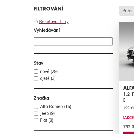
FILTROVÁNÍ
Předc
Resetovat filtry
Vyhledávání
Stav
nové (29)
ojeté (3)
ALF
1.2 
Značka
E
Alfa Romeo (15)
100 kW 
Jeep (9)
!AKCE
Fiat (8)
792 0