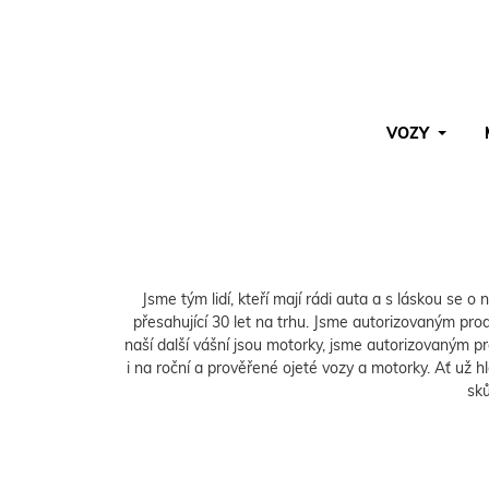
VOZY
Pro vyhledávání zadejte alespoň 3 znaky.
Jsme tým lidí, kteří mají rádi auta a s láskou se o
přesahující 30 let na trhu. Jsme autorizovaným p
naší další vášní jsou motorky, jsme autorizovaným p
i na roční a prověřené ojeté vozy a motorky. Ať už 
sků