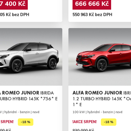
7 400 Kč
666 666 Kč
305 Kč bez DPH
550 963 Kč bez DPH
A ROMEO JUNIOR
IBRIDA
ALFA ROMEO JUNIOR
IBR
TURBO HYBRID 145K *756* E
1.2 TURBO HYBRID 145K *
1* E
| hybridní - benzin | nové
100 kW | hybridní - benzin | nové
 SRPEN!
!AKCE SRPEN!
-18 %
-18 %
00 Kč
830 000 Kč