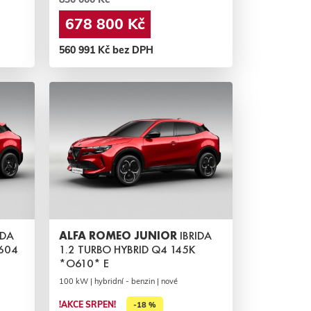
678 800 Kč
560 991 Kč bez DPH
IDA
ALFA ROMEO JUNIOR
IBRIDA
O604
1.2 TURBO HYBRID Q4 145K
*O610* E
100 kW | hybridní - benzin | nové
!AKCE SRPEN!
-18 %