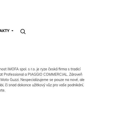
AKTY
ost IMOFA spol. s r.o. je ryze česká firma s tradicí
, Fiat Professional a PIAGGIO COMMERCIAL. Zároveň
a Moto Guzzi. Nespecializujeme se pouze na nové, ale
bi, či snad dokonce užitkový vůz pro vaše podnikání,
ete.