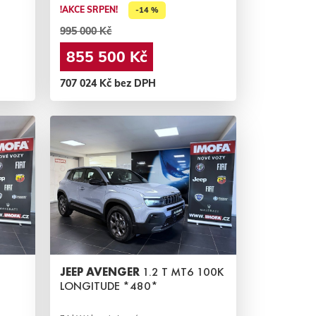
!AKCE SRPEN!
-14 %
995 000 Kč
855 500 Kč
707 024 Kč bez DPH
6
JEEP AVENGER
1.2 T MT6 100K
LONGITUDE *480*