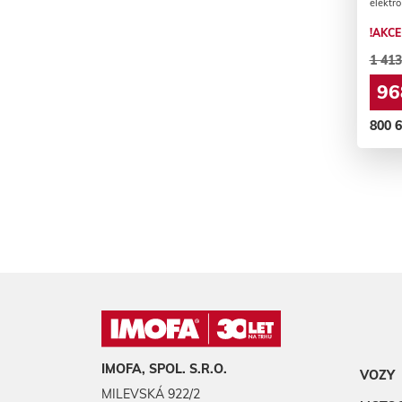
elektro
!AKCE
1 413
96
800 
IMOFA, SPOL. S.R.O.
VOZY
MILEVSKÁ 922/2