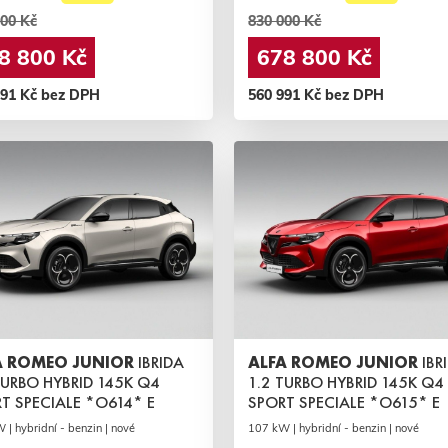
00 Kč
830 000 Kč
8 800 Kč
678 800 Kč
991 Kč bez DPH
560 991 Kč bez DPH
A ROMEO JUNIOR
IBRIDA
ALFA ROMEO JUNIOR
IBR
TURBO HYBRID 145K Q4
1.2 TURBO HYBRID 145K Q4
T SPECIALE *O614* E
SPORT SPECIALE *O615* E
| hybridní - benzin | nové
107 kW | hybridní - benzin | nové