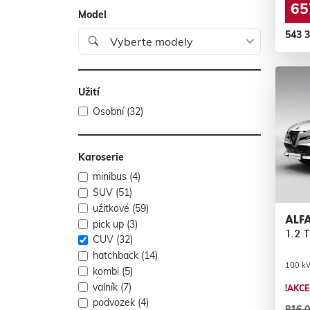
65
Model
543 
Vyberte modely
Užití
Osobní (32)
Karoserie
minibus (4)
SUV (51)
užitkové (59)
ALF
pick up (3)
1.2 
CUV (32)
hatchback (14)
100 kW 
kombi (5)
valník (7)
!AKCE
podvozek (4)
816 0