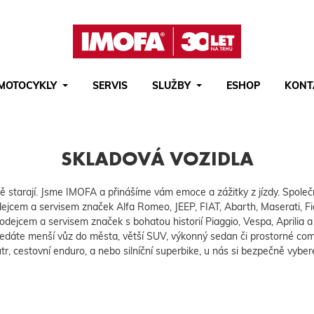
MOTOCYKLY
SERVIS
SLUŽBY
ESHOP
KONT
Hledat
(tlačítko)
hledat
SKLADOVÁ VOZIDLA
 ně starají. Jsme IMOFA a přinášíme vám emoce a zážitky z jízdy. Společn
rodejcem a servisem značek Alfa Romeo, JEEP, FIAT, Abarth, Maserati
rodejcem a servisem značek s bohatou historií Piaggio, Vespa, Aprilia 
hledáte menší vůz do města, větší SUV, výkonný sedan či prostorné com
tr, cestovní enduro, a nebo silníční superbike, u nás si bezpečně vyber