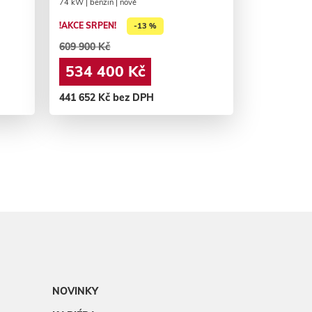
74 kW | benzin | nové
!AKCE SRPEN!
-13 %
609 900 Kč
534 400 Kč
441 652 Kč bez DPH
NOVINKY