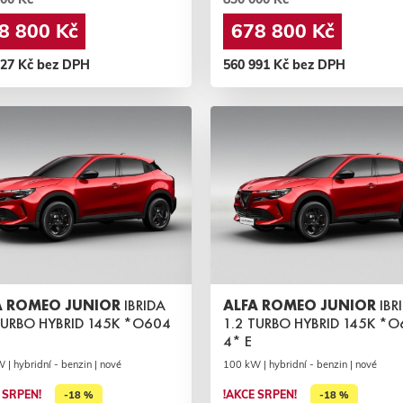
8 800 Kč
678 800 Kč
727 Kč bez DPH
560 991 Kč bez DPH
A ROMEO JUNIOR
IBRIDA
ALFA ROMEO JUNIOR
IBR
TURBO HYBRID 145K *O604
1.2 TURBO HYBRID 145K *
4* E
| hybridní - benzin | nové
100 kW | hybridní - benzin | nové
 SRPEN!
!AKCE SRPEN!
-18 %
-18 %