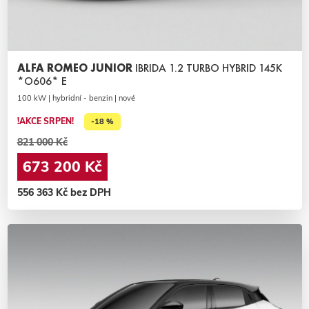
ALFA ROMEO JUNIOR
IBRIDA 1.2 TURBO HYBRID 145K
*O606* E
100 kW | hybridní - benzin | nové
!AKCE SRPEN!
-18 %
821 000 Kč
673 200 Kč
556 363 Kč bez DPH