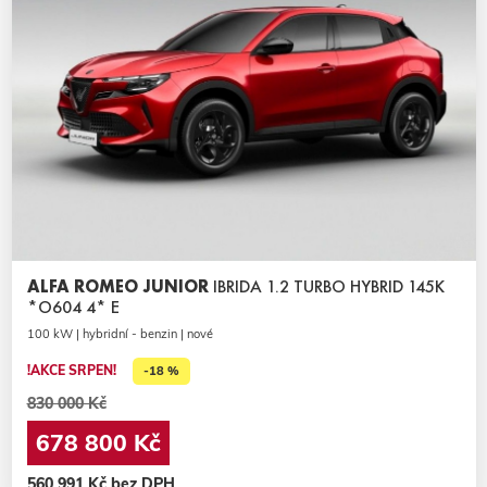
ALFA ROMEO JUNIOR
IBRIDA 1.2 TURBO HYBRID 145K
*O604 4* E
100 kW | hybridní - benzin | nové
!AKCE SRPEN!
-18 %
830 000 Kč
678 800 Kč
560 991 Kč bez DPH