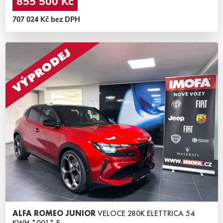
855 500 Kč
707 024 Kč bez DPH
ALFA ROMEO JUNIOR
VELOCE 280K ELETTRICA 54
KWH *001* E