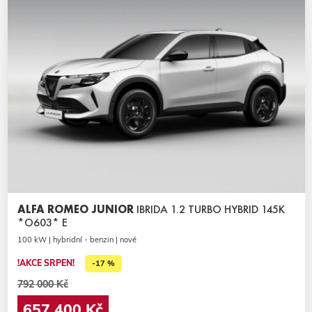
ALFA ROMEO JUNIOR
IBRIDA 1.2 TURBO HYBRID 145K
*O603* E
100 kW | hybridní - benzin | nové
!AKCE SRPEN!
-17 %
792 000 Kč
657 400 Kč