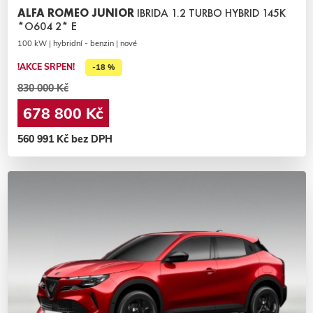
ALFA ROMEO JUNIOR
IBRIDA 1.2 TURBO HYBRID 145K
*O604 2* E
100 kW | hybridní - benzin | nové
!AKCE SRPEN!
-18 %
830 000 Kč
678 800 Kč
560 991 Kč bez DPH