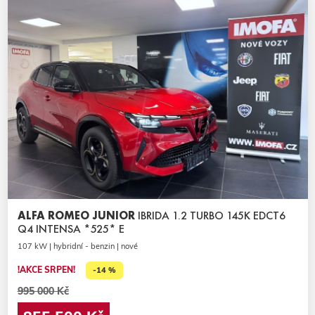
ALFA ROMEO JUNIOR
IBRIDA 1.2 TURBO 145K EDCT6
Q4 INTENSA *525* E
107 kW | hybridní - benzin | nové
!AKCE SRPEN!
-14 %
995 000 Kč