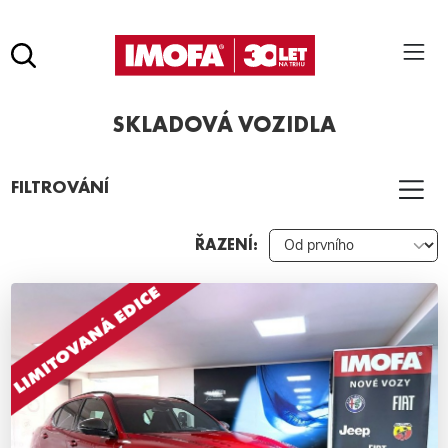
Hledat
(tlačítko)
SKLADOVÁ VOZIDLA
hledat
Pro vyhledávání zadejte alespoň 3 znaky.
FILTROVÁNÍ
ŘAZENÍ: