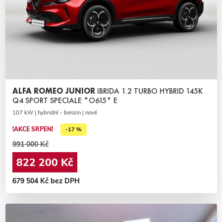
ALFA ROMEO JUNIOR
IBRIDA 1.2 TURBO HYBRID 145K
Q4 SPORT SPECIALE *O615* E
107 kW | hybridní - benzin | nové
!AKCE SRPEN!
-17 %
991 000 Kč
822 200 Kč
679 504 Kč bez DPH