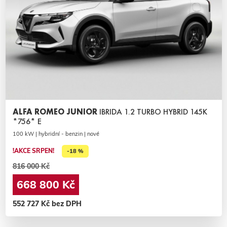
ALFA ROMEO JUNIOR
IBRIDA 1.2 TURBO HYBRID 145K
*756* E
100 kW | hybridní - benzin | nové
!AKCE SRPEN!
-18 %
816 000 Kč
668 800 Kč
552 727 Kč bez DPH