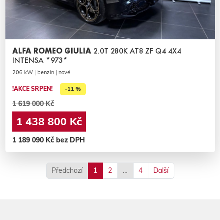
ALFA ROMEO GIULIA
2.0T 280K AT8 ZF Q4 4X4
INTENSA *973*
206 kW | benzin | nové
!AKCE SRPEN!
-11 %
1 619 000 Kč
1 438 800 Kč
1 189 090 Kč bez DPH
Předchozí
1
2
…
4
Další