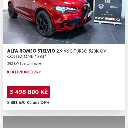
ALFA ROMEO STELVIO
2.9 V6 BITURBO 520K QV
COLLEZIONE *784*
382 kW | benzin | nové
!COLLEZIONE 03/63!
3 498 800 Kč
2 891 570 Kč bez DPH