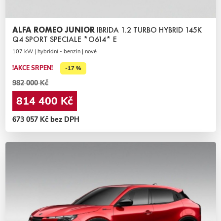
ALFA ROMEO JUNIOR
IBRIDA 1.2 TURBO HYBRID 145K
Q4 SPORT SPECIALE *O614* E
107 kW | hybridní - benzin | nové
!AKCE SRPEN!
-17 %
982 000 Kč
814 400 Kč
673 057 Kč bez DPH