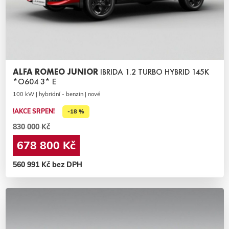
ALFA ROMEO JUNIOR
IBRIDA 1.2 TURBO HYBRID 145K
*O604 3* E
100 kW | hybridní - benzin | nové
!AKCE SRPEN!
-18 %
830 000 Kč
678 800 Kč
560 991 Kč bez DPH