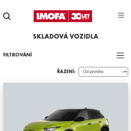
Hledat
(tlačítko)
SKLADOVÁ VOZIDLA
hledat
Pro vyhledávání zadejte alespoň 3 znaky.
FILTROVÁNÍ
ŘAZENÍ: