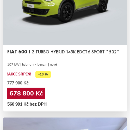
FIAT 600
1.2 TURBO HYBRID 145K EDCT6 SPORT *502*
107 kW | hybridní - benzin | nové
!AKCE SRPEN!
-13 %
777 900 Kč
678 800 Kč
560 991 Kč bez DPH