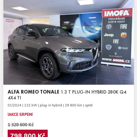
ALFA ROMEO TONALE
1.3 T PLUG-IN HYBRID 280K Q4
4X4 TI
01/2024 | 132 kW | plug-in hybrid | 29 800 km | ojeté
!AKCE SRPEN!
1 328 600 Kč
798 800 Kč