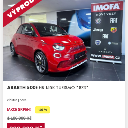
ABARTH 500E
HB 155K TURISMO *873*
elektro | nové
!AKCE SRPEN!
-16 %
1 186 900 Kč