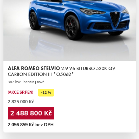
ALFA ROMEO STELVIO
2.9 V6 BITURBO 520K QV
CARBON EDITION III *O5062*
382 kW | benzin | nové
!AKCE SRPEN!
-12 %
2 825 000 Kč
2 488 800 Kč
2 056 859 Kč bez DPH