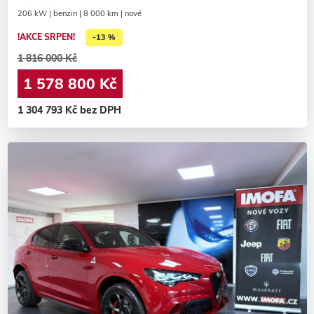
206 kW | benzin | 8 000 km | nové
!AKCE SRPEN!
-13 %
1 816 000 Kč
1 578 800 Kč
1 304 793 Kč bez DPH