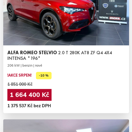
ALFA ROMEO STELVIO
2.0 T 280K AT8 ZF Q4 4X4
INTENSA *196*
206 kW | benzin | nové
!AKCE SRPEN!
-10 %
1 851 000 Kč
1 664 400 Kč
1 375 537 Kč bez DPH