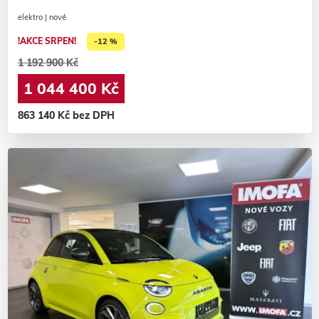
elektro | nové
!AKCE SRPEN!
-12 %
1 192 900 Kč
1 044 400 Kč
863 140 Kč bez DPH