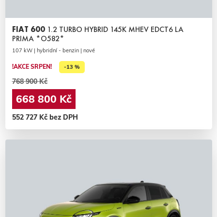
FIAT 600
1.2 TURBO HYBRID 145K MHEV EDCT6 LA
PRIMA *O582*
107 kW | hybridní - benzin | nové
!AKCE SRPEN!
-13 %
768 900 Kč
668 800 Kč
552 727 Kč bez DPH