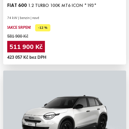
FIAT 600
1.2 TURBO 100K MT6 ICON *193*
74 kW | benzin | nové
!AKCE SRPEN!
-12 %
581 900 Kč
511 900 Kč
423 057 Kč bez DPH