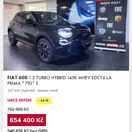
FIAT 600
1.2 TURBO HYBRID 145K MHEV EDCT6 LA
PRIMA *792* E
107 kW | hybridní - benzin | nové
!AKCE SRPEN!
-14 %
762 900 Kč
654 400 Kč
540 826 Kč bez DPH