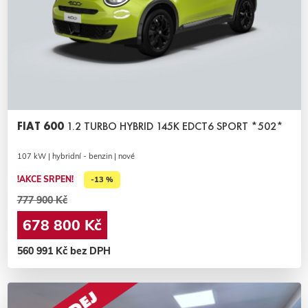
FIAT 600
1.2 TURBO HYBRID 145K EDCT6 SPORT *502*
107 kW | hybridní - benzin | nové
!AKCE SRPEN!
-13 %
777 900 Kč
678 800 Kč
560 991 Kč bez DPH