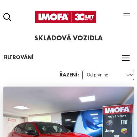
Hledat
(tlačítko)
SKLADOVÁ VOZIDLA
hledat
Pro vyhledávání zadejte alespoň 3 znaky.
FILTROVÁNÍ
ŘAZENÍ: