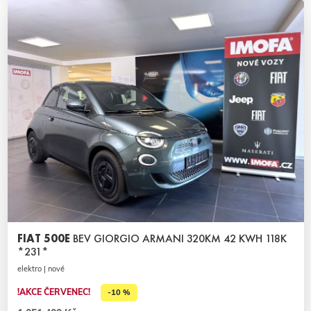
FIAT 500E
BEV GIORGIO ARMANI 320KM 42 KWH 118K
*231*
elektro | nové
!AKCE ČERVENEC!
-10 %