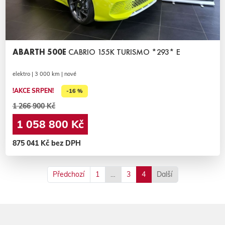
ABARTH 500E
CABRIO 155K TURISMO *293* E
elektro | 3 000 km | nové
!AKCE SRPEN!
-16 %
1 266 900 Kč
1 058 800 Kč
875 041 Kč bez DPH
Předchozí
1
…
3
4
Další