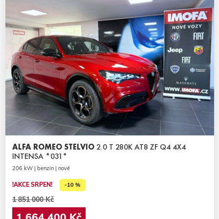
ALFA ROMEO STELVIO
2.0 T 280K AT8 ZF Q4 4X4
INTENSA *031*
206 kW | benzin | nové
!AKCE SRPEN!
-10 %
1 851 000 Kč
1 664 400 Kč