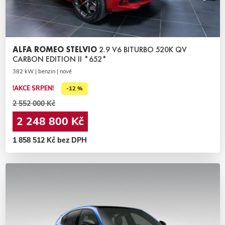
ALFA ROMEO STELVIO
2.9 V6 BITURBO 520K QV
CARBON EDITION II *652*
382 kW | benzin | nové
!AKCE SRPEN!
-12 %
2 552 000 Kč
2 248 800 Kč
1 858 512 Kč bez DPH