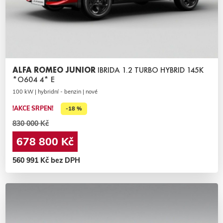
ALFA ROMEO JUNIOR
IBRIDA 1.2 TURBO HYBRID 145K
*O604 4* E
100 kW | hybridní - benzin | nové
!AKCE SRPEN!
-18 %
830 000 Kč
678 800 Kč
560 991 Kč bez DPH