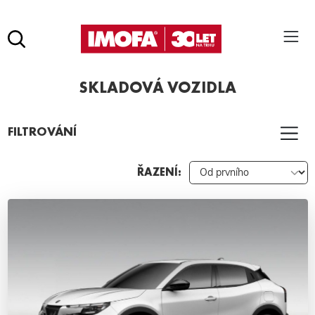
Hledat
(tlačítko)
SKLADOVÁ VOZIDLA
hledat
Pro vyhledávání zadejte alespoň 3 znaky.
FILTROVÁNÍ
ŘAZENÍ: