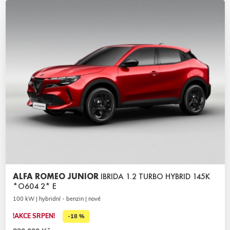
ALFA ROMEO JUNIOR
IBRIDA 1.2 TURBO HYBRID 145K
*O604 2* E
100 kW | hybridní - benzin | nové
!AKCE SRPEN!
-18 %