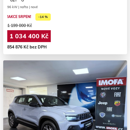
96 kW | nafta | nové
!AKCE SRPEN!
-14 %
1 199 000 Kč
1 034 400 Kč
854 876 Kč bez DPH