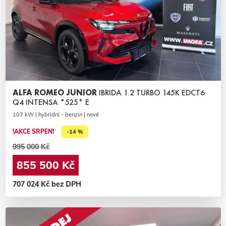
ALFA ROMEO JUNIOR
IBRIDA 1.2 TURBO 145K EDCT6
Q4 INTENSA *525* E
107 kW | hybridní - benzin | nové
!AKCE SRPEN!
-14 %
995 000 Kč
855 500 Kč
707 024 Kč bez DPH