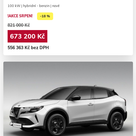
100 kW | hybridní - benzin | nové
!AKCE SRPEN!
-18 %
821 000 Kč
673 200 Kč
556 363 Kč bez DPH