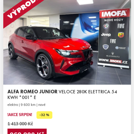
ALFA ROMEO JUNIOR
VELOCE 280K ELETTRICA 54
KWH *001* E
elektro | 9 600 km | nové
!AKCE SRPEN!
-32 %
1 413 000 Kč