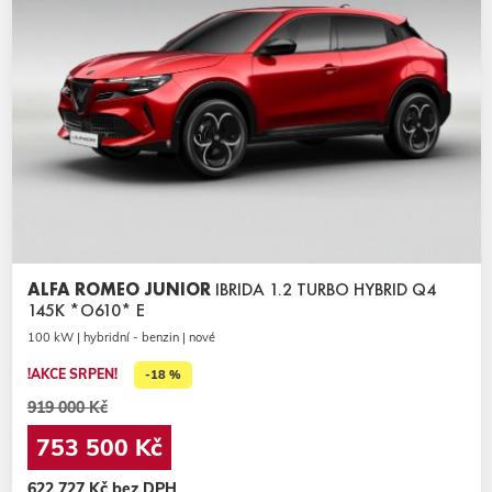
ALFA ROMEO JUNIOR
IBRIDA 1.2 TURBO HYBRID Q4
145K *O610* E
100 kW | hybridní - benzin | nové
!AKCE SRPEN!
-18 %
919 000 Kč
753 500 Kč
622 727 Kč bez DPH