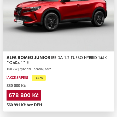
ALFA ROMEO JUNIOR
IBRIDA 1.2 TURBO HYBRID 145K
*O604 1* E
100 kW | hybridní - benzin | nové
!AKCE SRPEN!
-18 %
830 000 Kč
678 800 Kč
560 991 Kč bez DPH