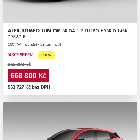
ALFA ROMEO JUNIOR
IBRIDA 1.2 TURBO HYBRID 145K
*756* E
100 kW | hybridní - benzin | nové
!AKCE SRPEN!
-18 %
816 000 Kč
668 800 Kč
552 727 Kč bez DPH