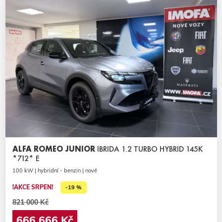
ALFA ROMEO JUNIOR
IBRIDA 1.2 TURBO HYBRID 145K
*712* E
100 kW | hybridní - benzin | nové
!AKCE SRPEN!
-19 %
821 000 Kč
666 666 Kč