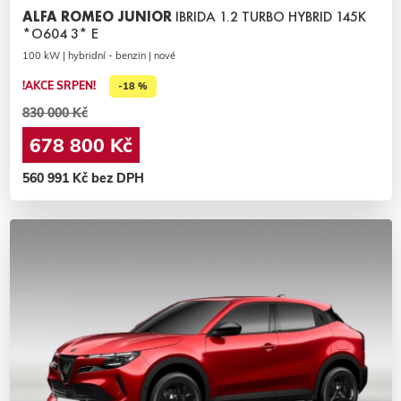
ALFA ROMEO JUNIOR
IBRIDA 1.2 TURBO HYBRID 145K
*O604 3* E
100 kW | hybridní - benzin | nové
!AKCE SRPEN!
-18 %
830 000 Kč
678 800 Kč
560 991 Kč bez DPH