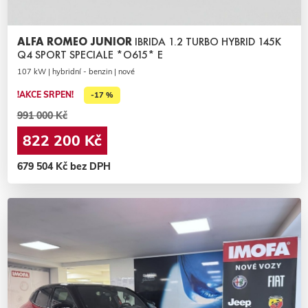
ALFA ROMEO JUNIOR
IBRIDA 1.2 TURBO HYBRID 145K
Q4 SPORT SPECIALE *O615* E
107 kW | hybridní - benzin | nové
!AKCE SRPEN!
-17 %
991 000 Kč
822 200 Kč
679 504 Kč bez DPH