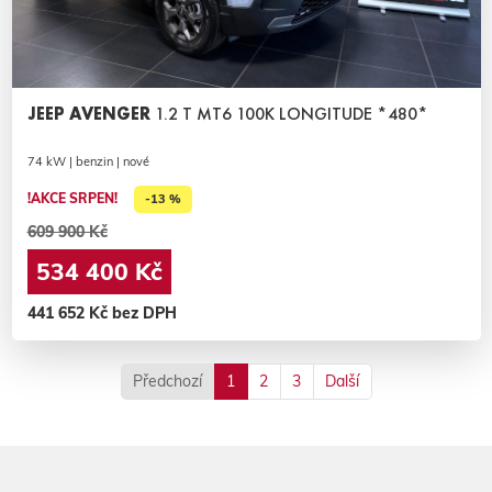
JEEP AVENGER
1.2 T MT6 100K LONGITUDE *480*
74 kW | benzin | nové
!AKCE SRPEN!
-13 %
609 900 Kč
534 400 Kč
441 652 Kč bez DPH
Předchozí
1
2
3
Další