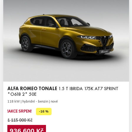
ALFA ROMEO TONALE
1.5 T IBRIDA 175K AT7 SPRINT
*O618 2* 50E
118 kW | hybridní - benzin | nové
!AKCE SRPEN!
-16 %
1 115 000 Kč
936 600 Kč