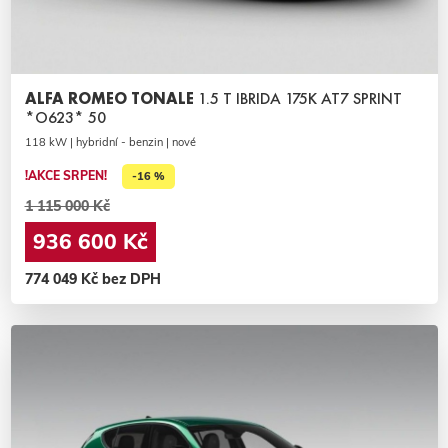
ALFA ROMEO TONALE
1.5 T IBRIDA 175K AT7 SPRINT
*O623* 50
118 kW | hybridní - benzin | nové
!AKCE SRPEN!
-16 %
1 115 000 Kč
936 600 Kč
774 049 Kč bez DPH