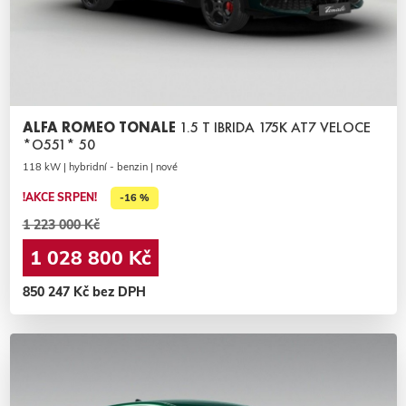
ALFA ROMEO TONALE
1.5 T IBRIDA 175K AT7 VELOCE
*O551* 50
118 kW | hybridní - benzin | nové
!AKCE SRPEN!
-16 %
1 223 000 Kč
1 028 800 Kč
850 247 Kč bez DPH