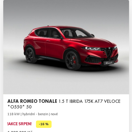
ALFA ROMEO TONALE
1.5 T IBRIDA 175K AT7 VELOCE
*O550* 50
118 kW | hybridní - benzin | nové
!AKCE SRPEN!
-16 %