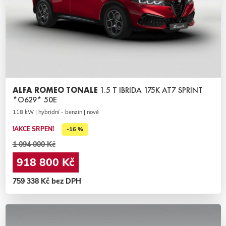
ALFA ROMEO TONALE
1.5 T IBRIDA 175K AT7 SPRINT
*O629* 50E
118 kW | hybridní - benzin | nové
!AKCE SRPEN!
-16 %
1 094 000 Kč
918 800 Kč
759 338 Kč bez DPH