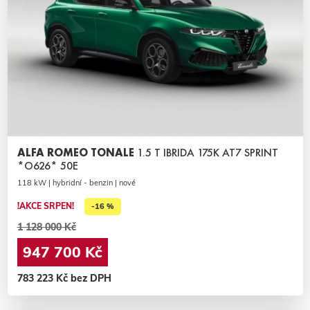
ALFA ROMEO TONALE
1.5 T IBRIDA 175K AT7 SPRINT
*O626* 50E
118 kW | hybridní - benzin | nové
!AKCE SRPEN!
-16 %
1 128 000 Kč
947 700 Kč
783 223 Kč bez DPH