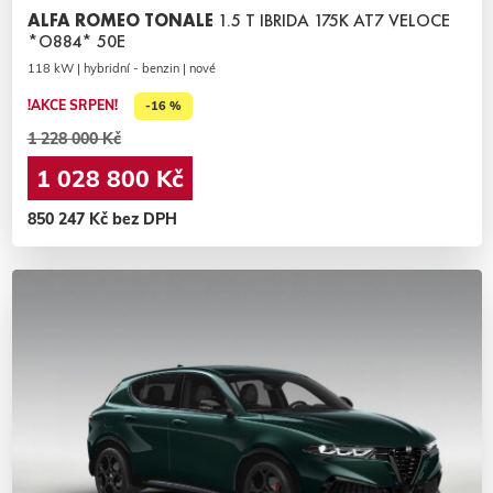
ALFA ROMEO TONALE
1.5 T IBRIDA 175K AT7 VELOCE
*O884* 50E
118 kW | hybridní - benzin | nové
!AKCE SRPEN!
-16 %
1 228 000 Kč
1 028 800 Kč
850 247 Kč bez DPH