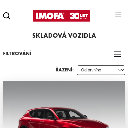
Hledat
(tlačítko)
SKLADOVÁ VOZIDLA
hledat
Pro vyhledávání zadejte alespoň 3 znaky.
FILTROVÁNÍ
ŘAZENÍ: