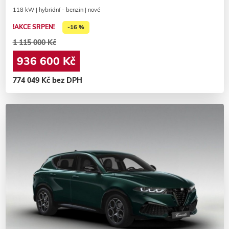
118 kW | hybridní - benzin | nové
!AKCE SRPEN!
-16 %
1 115 000 Kč
936 600 Kč
774 049 Kč bez DPH