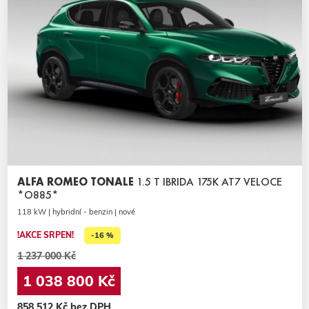
ALFA ROMEO TONALE
1.5 T IBRIDA 175K AT7 VELOCE
*O885*
118 kW | hybridní - benzin | nové
!AKCE SRPEN!
-16 %
1 237 000 Kč
1 038 800 Kč
858 512 Kč bez DPH