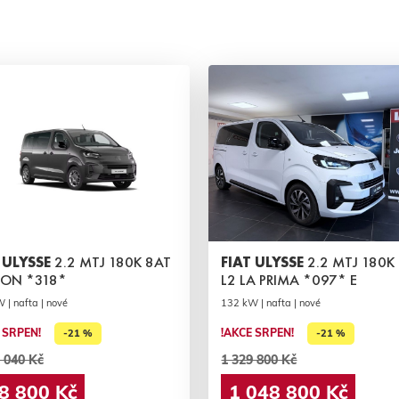
 ULYSSE
2.2 MTJ 180K 8AT
FIAT ULYSSE
2.2 MTJ 180K
CON *318*
L2 LA PRIMA *097* E
 | nafta | nové
132 kW | nafta | nové
 SRPEN!
!AKCE SRPEN!
-21 %
-21 %
 040 Kč
1 329 800 Kč
8 800 Kč
1 048 800 Kč