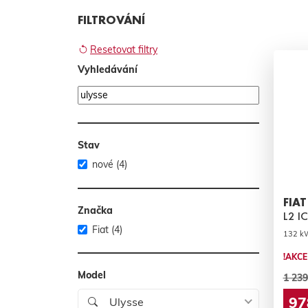
FILTROVÁNÍ
Resetovat filtry
Vyhledávání
Stav
nové (4)
FIAT
Značka
L2 I
Fiat (4)
132 kW
!AKCE
Model
1 239
97
Ulysse