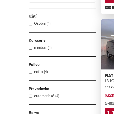
808 
Užití
Osobní (4)
Karoserie
minibus (4)
Palivo
nafta (4)
FIAT
L3 I
132 kW
Převodovka
automatická (4)
!AKCE
1 401
1 
Barva