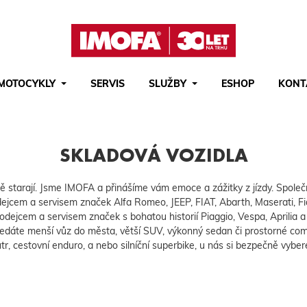
MOTOCYKLY
SERVIS
SLUŽBY
ESHOP
KONT
Hledat
(tlačítko)
hledat
SKLADOVÁ VOZIDLA
 ně starají. Jsme IMOFA a přinášíme vám emoce a zážitky z jízdy. Společn
rodejcem a servisem značek Alfa Romeo, JEEP, FIAT, Abarth, Maserati
rodejcem a servisem značek s bohatou historií Piaggio, Vespa, Aprilia 
hledáte menší vůz do města, větší SUV, výkonný sedan či prostorné com
tr, cestovní enduro, a nebo silníční superbike, u nás si bezpečně vyber