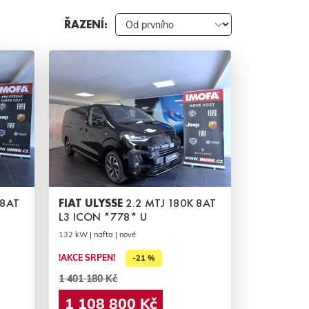
ŘAZENÍ:
 8AT
FIAT ULYSSE
2.2 MTJ 180K 8AT
L3 ICON *778* U
132 kW | nafta | nové
!AKCE SRPEN!
-21 %
1 401 180 Kč
1 108 800 Kč