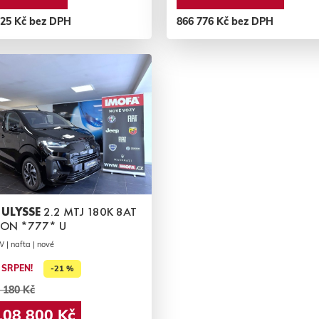
925 Kč bez DPH
866 776 Kč bez DPH
 ULYSSE
2.2 MTJ 180K 8AT
CON *777* U
 | nafta | nové
 SRPEN!
-21 %
 180 Kč
108 800 Kč