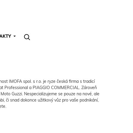
AKTY
ost IMOFA spol. s r.o. je ryze česká firma s tradicí
, Fiat Professional a PIAGGIO COMMERCIAL. Zároveň
a Moto Guzzi. Nespecializujeme se pouze na nové, ale
bi, či snad dokonce užitkový vůz pro vaše podnikání,
ete.