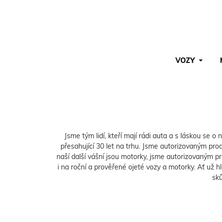
VOZY
Pro vyhledávání zadejte alespoň 3 znaky.
Jsme tým lidí, kteří mají rádi auta a s láskou se o
přesahující 30 let na trhu. Jsme autorizovaným p
naší další vášní jsou motorky, jsme autorizovaným p
i na roční a prověřené ojeté vozy a motorky. Ať už 
sků