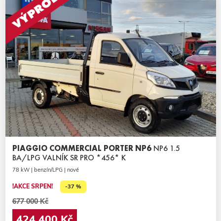
PIAGGIO COMMERCIAL PORTER NP6
NP6 1.5
BA/LPG VALNÍK SR PRO *456* K
78 kW | benzín/LPG | nové
!AKCE SRPEN!
-37 %
677 000 Kč
424 400 Kč