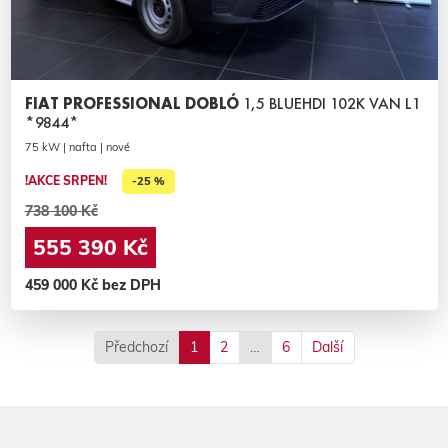
FIAT PROFESSIONAL DOBLÓ
1,5 BLUEHDI 102K VAN L1
*9844*
75 kW | nafta | nové
!AKCE SRPEN!
-25 %
738 100 Kč
555 390 Kč
459 000 Kč bez DPH
Předchozí
1
2
…
6
Další