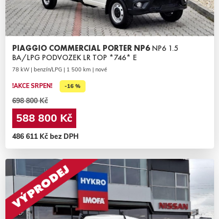
PIAGGIO COMMERCIAL PORTER NP6
NP6 1.5
BA/LPG PODVOZEK LR TOP *746* E
78 kW | benzín/LPG | 1 500 km | nové
!AKCE SRPEN!
-16 %
698 800 Kč
588 800 Kč
486 611 Kč bez DPH