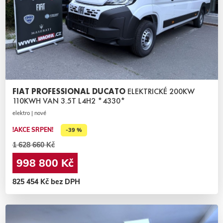
FIAT PROFESSIONAL DUCATO
ELEKTRICKÉ 200KW
110KWH VAN 3.5T L4H2 *4330*
elektro | nové
!AKCE SRPEN!
-39 %
1 628 660 Kč
998 800 Kč
825 454 Kč bez DPH