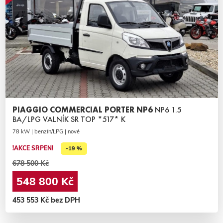
PIAGGIO COMMERCIAL PORTER NP6
NP6 1.5
BA/LPG VALNÍK SR TOP *517* K
78 kW | benzín/LPG | nové
!AKCE SRPEN!
-19 %
678 500 Kč
548 800 Kč
453 553 Kč bez DPH