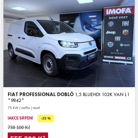
FIAT PROFESSIONAL DOBLÓ
1,5 BLUEHDI 102K VAN L1
*9842*
75 kW | nafta | nové
!AKCE SRPEN!
-25 %
738 100 Kč