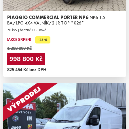
PIAGGIO COMMERCIAL PORTER NP6
NP6 1.5
BA/LPG 4X4 VALNÍK/2 LR TOP *026*
78 kW | benzín/LPG | nové
!AKCE SRPEN!
-23 %
1 288 800 Kč
998 800 Kč
825 454 Kč bez DPH