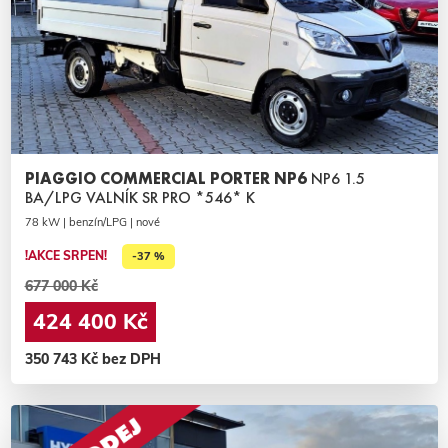
PIAGGIO COMMERCIAL PORTER NP6
NP6 1.5
BA/LPG VALNÍK SR PRO *546* K
78 kW | benzín/LPG | nové
!AKCE SRPEN!
-37 %
677 000 Kč
424 400 Kč
350 743 Kč bez DPH