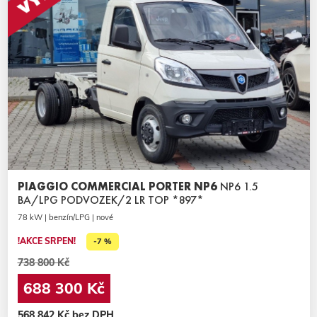
PIAGGIO COMMERCIAL PORTER NP6
NP6 1.5
BA/LPG PODVOZEK/2 LR TOP *897*
78 kW | benzín/LPG | nové
!AKCE SRPEN!
-7 %
738 800 Kč
688 300 Kč
568 842 Kč bez DPH