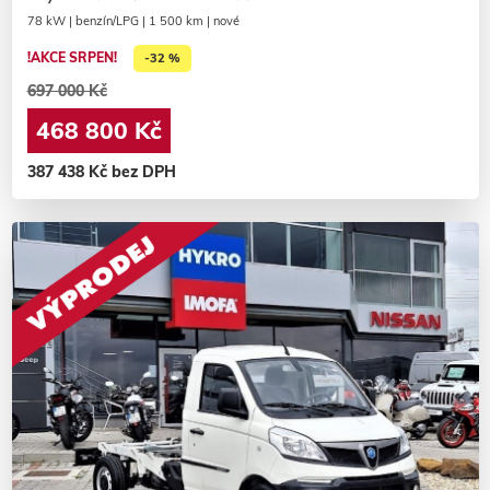
78 kW | benzín/LPG | 1 500 km | nové
!AKCE SRPEN!
-32 %
697 000 Kč
468 800 Kč
387 438 Kč bez DPH