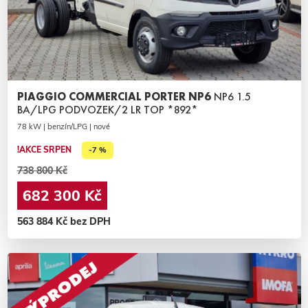
PIAGGIO COMMERCIAL PORTER NP6
NP6 1.5
BA/LPG PODVOZEK/2 LR TOP *892*
78 kW | benzín/LPG | nové
!AKCE SRPEN
-7 %
738 800 Kč
682 300 Kč
563 884 Kč bez DPH