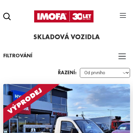
Hledat
(tlačítko)
SKLADOVÁ VOZIDLA
hledat
Pro vyhledávání zadejte alespoň 3 znaky.
FILTROVÁNÍ
ŘAZENÍ: