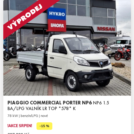
PIAGGIO COMMERCIAL PORTER NP6
NP6 1.5
BA/LPG VALNÍK LR TOP *578* K
78 kW | benzín/LPG | nové
!AKCE SRPEN!
-15 %