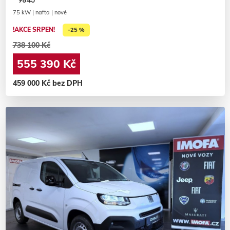
75 kW | nafta | nové
!AKCE SRPEN!
-25 %
738 100 Kč
555 390 Kč
459 000 Kč bez DPH