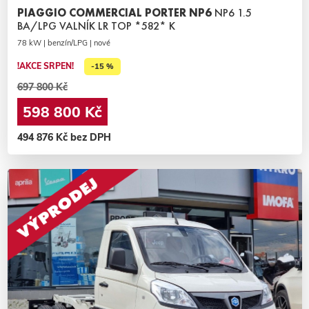
PIAGGIO COMMERCIAL PORTER NP6
NP6 1.5
BA/LPG VALNÍK LR TOP *582* K
78 kW | benzín/LPG | nové
!AKCE SRPEN!
-15 %
697 800 Kč
598 800 Kč
494 876 Kč bez DPH