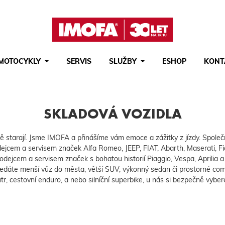
MOTOCYKLY
SERVIS
SLUŽBY
ESHOP
KONT
Hledat
(tlačítko)
hledat
SKLADOVÁ VOZIDLA
 ně starají. Jsme IMOFA a přinášíme vám emoce a zážitky z jízdy. Společn
rodejcem a servisem značek Alfa Romeo, JEEP, FIAT, Abarth, Maserati
rodejcem a servisem značek s bohatou historií Piaggio, Vespa, Aprilia 
hledáte menší vůz do města, větší SUV, výkonný sedan či prostorné com
tr, cestovní enduro, a nebo silníční superbike, u nás si bezpečně vyber