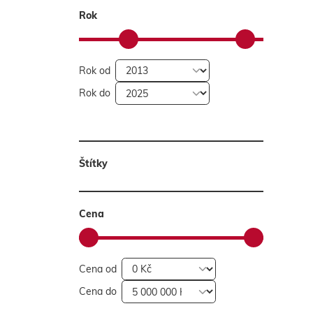
Rok
Rok od
Rok do
Štítky
Cena
Cena od
Cena do