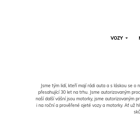
VOZY
Pro vyhledávání zadejte alespoň 3 znaky.
Jsme tým lidí, kteří mají rádi auta a s láskou se o
přesahující 30 let na trhu. Jsme autorizovaným p
naší další vášní jsou motorky, jsme autorizovaným p
i na roční a prověřené ojeté vozy a motorky. Ať už 
sků