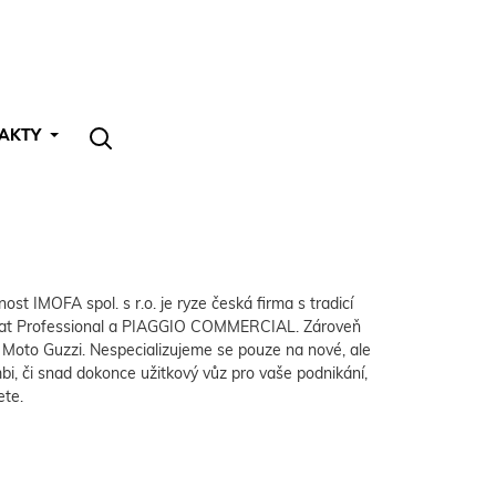
AKTY
ost IMOFA spol. s r.o. je ryze česká firma s tradicí
, Fiat Professional a PIAGGIO COMMERCIAL. Zároveň
a Moto Guzzi. Nespecializujeme se pouze na nové, ale
bi, či snad dokonce užitkový vůz pro vaše podnikání,
ete.