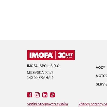
IMOFA, SPOL. S.R.O.
VOZY
MILEVSKÁ 922/2
MOTO
140 00 PRAHA 4
SERVI
Vnitřní oznamovací systém
Zásady ochrany os