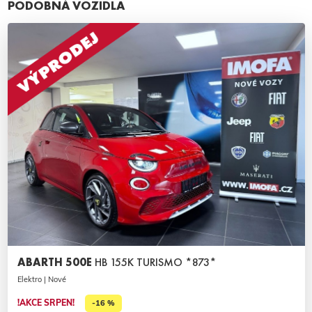
PODOBNÁ VOZIDLA
ABARTH 500E
HB 155K TURISMO *873*
Elektro | Nové
!AKCE SRPEN!
-16 %