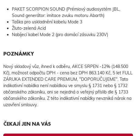
PAKET SCORPION SOUND (Prémiový audiosystém JBL,
Sound generátor: imitace zvuku motoru Abarth)
Taška pro uskladnění kabelu Mode 3
Žluto-zelená Acid
Nabíjecí kabel Mode 2 (pro domácí zásuvku 230V)
POZNÁMKY
Nový skladový vůz, ihned k odběru, AKCE SRPEN -12% (148.500
Kč), možnost odpočtu DPH - cena bez DPH 863.140 Kč, 5 let FULL
ZÁRUKA EXTENDED CARE PREMIUM, "DOPORUČUJEME". Tato
indikativní nabídka není nabídkou ve smyslu § 1731 nebo § 1732
občanského zákoníku, ani se nejedná o veřejný příslib dle § 1733
občanského zákoníku. Z této indikativní nabídky nevzniká nárok na
uzavření smlouvy.
ČEKAJÍ JEN NA VÁS