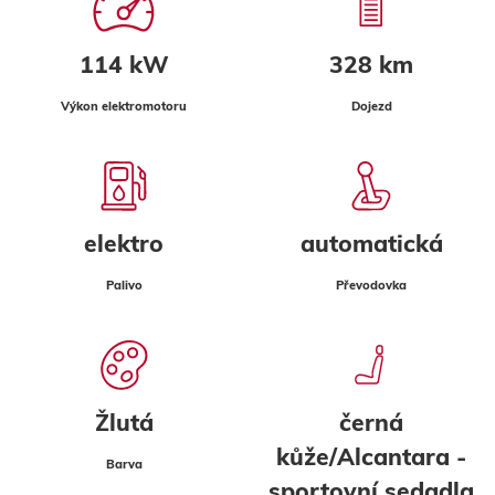
114 kW
328 km
Výkon elektromotoru
Dojezd
elektro
automatická
Palivo
Převodovka
Žlutá
černá
kůže/Alcantara -
Barva
sportovní sedadla