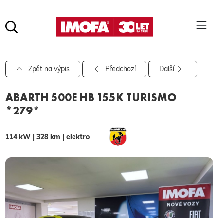
Hledat
(tlačítko)
hledat
Pro vyhledávání zadejte alespoň 3 znaky.
Zpět na výpis
Předchozí
Další
ABARTH 500E HB 155K TURISMO
*279*
114 kW | 328 km | elektro