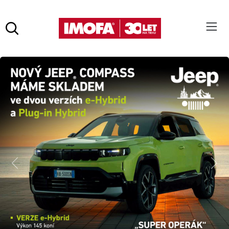
Hledat
(tlačítko)
hledat
Pro vyhledávání zadejte alespoň 3 znaky.
Předchozí
Dalš