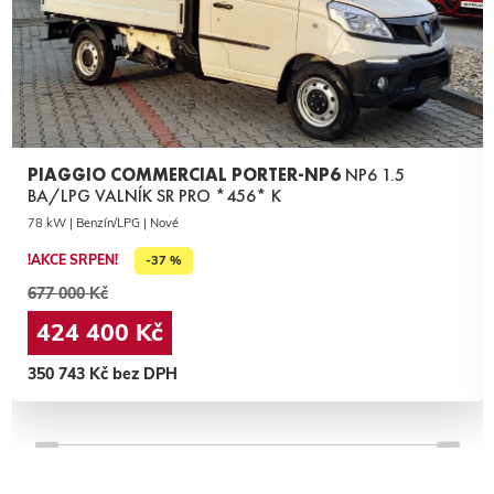
PIAGGIO COMMERCIAL PORTER-NP6
NP6 1.5
BA/LPG VALNÍK SR PRO *456* K
78 kW | Benzín/LPG | Nové
!AKCE SRPEN!
-37 %
677 000 Kč
424 400 Kč
350 743 Kč bez DPH