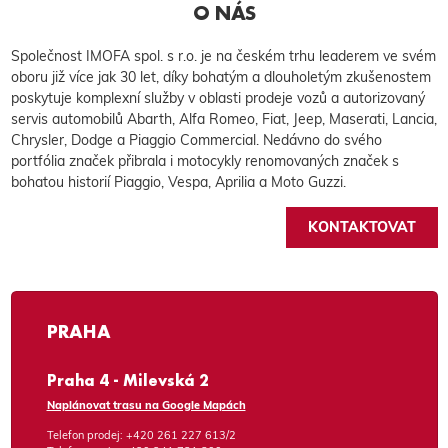
O NÁS
Společnost IMOFA spol. s r.o. je na českém trhu leaderem ve svém
oboru již více jak 30 let, díky bohatým a dlouholetým zkušenostem
poskytuje komplexní služby v oblasti prodeje vozů a autorizovaný
servis automobilů Abarth, Alfa Romeo, Fiat, Jeep, Maserati, Lancia,
Chrysler, Dodge a Piaggio Commercial. Nedávno do svého
portfólia značek přibrala i motocykly renomovaných značek s
bohatou historií Piaggio, Vespa, Aprilia a Moto Guzzi.
KONTAKTOVAT
PRAHA
Praha 4 - Milevská 2
Naplánovat trasu na Google Mapách
Telefon prodej:
+420 261 227 613/2