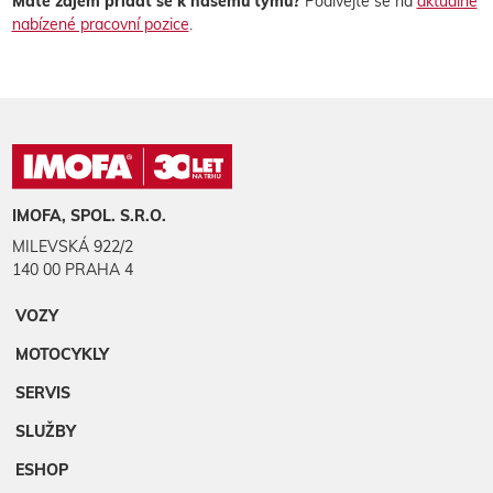
Máte zájem přidat se k našemu týmu?
Podívejte se na
aktuálně
nabízené pracovní pozice
.
IMOFA, SPOL. S.R.O.
MILEVSKÁ 922/2
140 00 PRAHA 4
VOZY
MOTOCYKLY
SERVIS
SLUŽBY
ESHOP