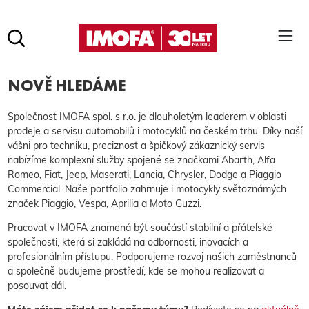
Hledat
(tlačítko)
NOVĚ HLEDÁME
hledat
Pro vyhledávání zadejte alespoň 3 znaky.
Společnost IMOFA spol. s r.o. je dlouholetým leaderem v oblasti
prodeje a servisu automobilů i motocyklů na českém trhu. Díky naší
vášni pro techniku, preciznost a špičkový zákaznický servis
nabízíme komplexní služby spojené se značkami Abarth, Alfa
Romeo, Fiat, Jeep, Maserati, Lancia, Chrysler, Dodge a Piaggio
Commercial. Naše portfolio zahrnuje i motocykly světoznámých
značek Piaggio, Vespa, Aprilia a Moto Guzzi.
Pracovat v IMOFA znamená být součástí stabilní a přátelské
společnosti, která si zakládá na odbornosti, inovacích a
profesionálním přístupu. Podporujeme rozvoj našich zaměstnanců
a společně budujeme prostředí, kde se mohou realizovat a
posouvat dál.