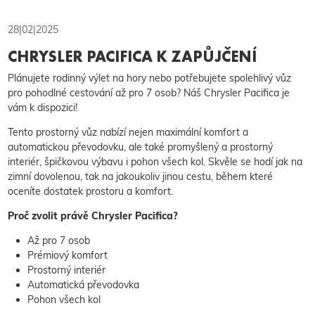
28|02|2025
CHRYSLER PACIFICA K ZAPŮJČENÍ
Plánujete rodinný výlet na hory nebo potřebujete spolehlivý vůz
pro pohodlné cestování až pro 7 osob? Náš Chrysler Pacifica je
vám k dispozici!
Tento prostorný vůz nabízí nejen maximální komfort a
automatickou převodovku, ale také promyšlený a prostorný
interiér, špičkovou výbavu i pohon všech kol. Skvěle se hodí jak na
zimní dovolenou, tak na jakoukoliv jinou cestu, během které
oceníte dostatek prostoru a komfort.
Proč zvolit právě Chrysler Pacifica?
Až pro 7 osob
Prémiový komfort
Prostorný interiér
Automatická převodovka
Pohon všech kol