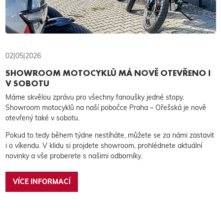
02|05|2026
SHOWROOM MOTOCYKLŮ MÁ NOVĚ OTEVŘENO I
V SOBOTU
Máme skvělou zprávu pro všechny fanoušky jedné stopy.
Showroom motocyklů na naší pobočce Praha – Ořešská je nově
otevřený také v sobotu.
Pokud to tedy během týdne nestíháte, můžete se za námi zastavit
i o víkendu. V klidu si projdete showroom, prohlédnete aktuální
novinky a vše proberete s našimi odborníky.
VÍCE INFORMACÍ