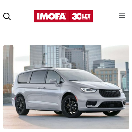
Hledat
(tlačítko)
hledat
Pro vyhledávání zadejte alespoň 3 znaky.