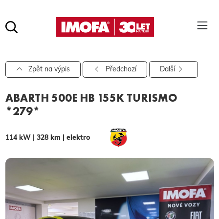
Hledat
(tlačítko)
hledat
Pro vyhledávání zadejte alespoň 3 znaky.
Zpět na výpis
Předchozí
Další
ABARTH 500E HB 155K TURISMO
*279*
114 kW | 328 km | elektro