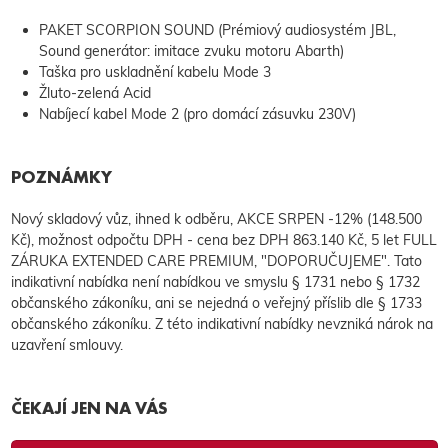
PAKET SCORPION SOUND (Prémiový audiosystém JBL,
Sound generátor: imitace zvuku motoru Abarth)
Taška pro uskladnění kabelu Mode 3
Žluto-zelená Acid
Nabíjecí kabel Mode 2 (pro domácí zásuvku 230V)
POZNÁMKY
Nový skladový vůz, ihned k odběru, AKCE SRPEN -12% (148.500
Kč), možnost odpočtu DPH - cena bez DPH 863.140 Kč, 5 let FULL
ZÁRUKA EXTENDED CARE PREMIUM, "DOPORUČUJEME". Tato
indikativní nabídka není nabídkou ve smyslu § 1731 nebo § 1732
občanského zákoníku, ani se nejedná o veřejný příslib dle § 1733
občanského zákoníku. Z této indikativní nabídky nevzniká nárok na
uzavření smlouvy.
ČEKAJÍ JEN NA VÁS