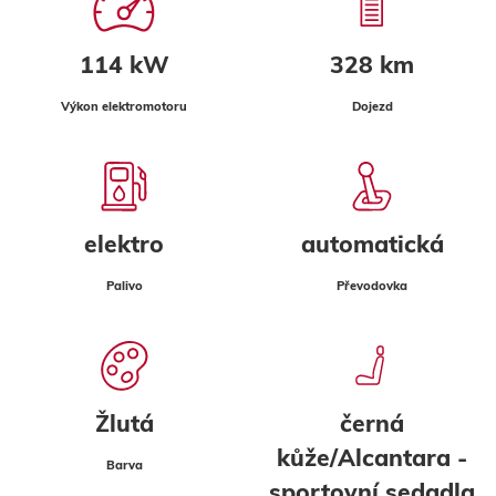
114 kW
328 km
Výkon elektromotoru
Dojezd
elektro
automatická
Palivo
Převodovka
Žlutá
černá
kůže/Alcantara -
Barva
sportovní sedadla