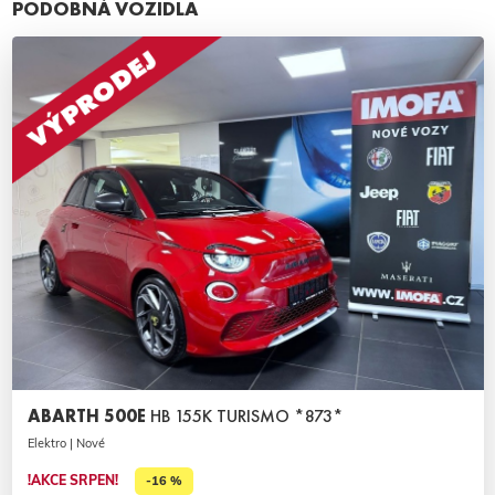
PODOBNÁ VOZIDLA
ABARTH 500E
HB 155K TURISMO *873*
Elektro | Nové
!AKCE SRPEN!
-16 %