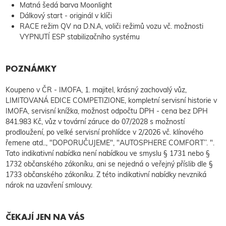
Matná šedá barva Moonlight
Dálkový start - originál v klíči
RACE režim QV na D.N.A, voliči režimů vozu vč. možnosti
VYPNUTÍ ESP stabilizačního systému
POZNÁMKY
Koupeno v ČR - IMOFA, 1. majitel, krásný zachovalý vůz,
LIMITOVANÁ EDICE COMPETIZIONE, kompletní servisní historie v
IMOFA, servisní knížka, možnost odpočtu DPH - cena bez DPH
841.983 Kč, vůz v tovární záruce do 07/2028 s možností
prodloužení, po velké servisní prohlídce v 2/2026 vč. klínového
řemene atd.., "DOPORUČUJEME", "AUTOSPHERE COMFORT’’. ".
Tato indikativní nabídka není nabídkou ve smyslu § 1731 nebo §
1732 občanského zákoníku, ani se nejedná o veřejný příslib dle §
1733 občanského zákoníku. Z této indikativní nabídky nevzniká
nárok na uzavření smlouvy.
ČEKAJÍ JEN NA VÁS