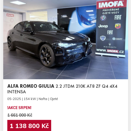
ALFA ROMEO GIULIA
2.2 JTDM 210K AT8 ZF Q4 4X4
INTENSA
05-2025 | 154 kW | Nafta | Ojeté
!AKCE SRPEN!
1 661 000 Kč
1 138 800 Kč