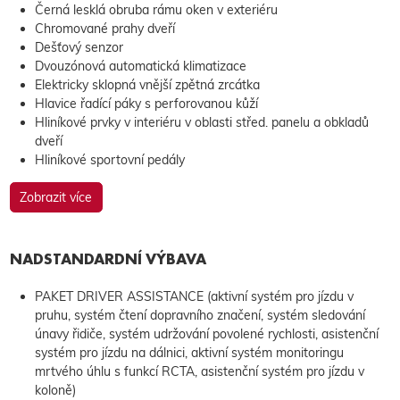
Černá lesklá obruba rámu oken v exteriéru
Chromované prahy dveří
Dešťový senzor
Dvouzónová automatická klimatizace
Elektricky sklopná vnější zpětná zrcátka
Hlavice řadící páky s perforovanou kůží
Hliníkové prvky v interiéru v oblasti střed. panelu a obkladů
dveří
Hliníkové sportovní pedály
Zobrazit více
NADSTANDARDNÍ VÝBAVA
PAKET DRIVER ASSISTANCE (aktivní systém pro jízdu v
pruhu, systém čtení dopravního značení, systém sledování
únavy řidiče, systém udržování povolené rychlosti, asistenční
systém pro jízdu na dálnici, aktivní systém monitoringu
mrtvého úhlu s funkcí RCTA, asistenční systém pro jízdu v
koloně)