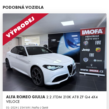
PODOBNÁ VOZIDLA
ALFA ROMEO GIULIA
2.2 JTDM 210K AT8 ZF Q4 4X4
VELOCE
01-2024 | 154 kW | Nafta | Ojeté