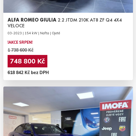
ALFA ROMEO GIULIA
2.2 JTDM 210K AT8 ZF Q4 4X4
VELOCE
03-2023 | 154 kW | Nafta | Ojeté
!AKCE SRPEN!
1 738 600 Kč
748 800 Kč
618 842 Kč bez DPH