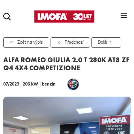
Hledat
(tlačítko)
hledat
Pro vyhledávání zadejte alespoň 3 znaky.
Zpět na výpis
Předchozí
Další
ALFA ROMEO GIULIA 2.0 T 280K AT8 ZF
Q4 4X4 COMPETIZIONE
07/2023 | 206 kW | benzin