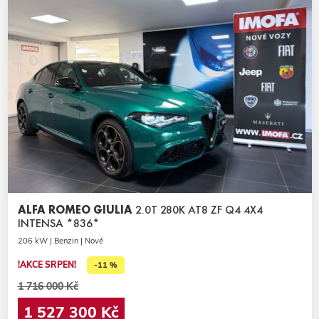
ALFA ROMEO GIULIA
2.0T 280K AT8 ZF Q4 4X4
INTENSA *836*
206 kW | Benzin | Nové
!AKCE SRPEN!
-11 %
1 716 000 Kč
1 527 300 Kč