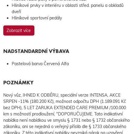
Hliníkové prvky v interiéru v oblasti střed. panelu a obkladů
dveří
Hliníkové sportovní pedály
Zobrazit více
NADSTANDARDNÍ VÝBAVA
Pastelová barva Červená Alfa
POZNÁMKY
Nový vůz, IHNED K ODBĚRU, speciální verze INTENSA, AKCE
SRPEN -11% (180.200 Kč), možnost odpočtu DPH (1.189.091 Kč
bez DPH), 5 LET ZARUKA EXTENDED CARE PREMIUM /100.000
km s možností prodloužení, "DOPORUČUJEME. Tato indikativní
nabídka není nabídkou ve smyslu § 1731 nebo § 1732 občanského
zákoníku, ani se nejedná o veřejný příslib dle § 1733 občanského
zákoníku. Z této indikativní nabídky nevzniká nárok na uzavření