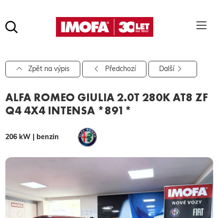
Hledat
(tlačítko)
hledat
Pro vyhledávání zadejte alespoň 3 znaky.
Zpět na výpis
Předchozí
Další
ALFA ROMEO GIULIA 2.0T 280K AT8 ZF
Q4 4X4 INTENSA *891*
206 kW | benzin