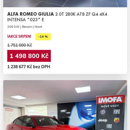
ALFA ROMEO GIULIA
2.0T 280K AT8 ZF Q4 4X4
INTENSA *023* E
206 kW | Benzin | Nové
!AKCE SRPEN!
-14 %
1 751 000 Kč
1 498 800 Kč
1 238 677 Kč bez DPH