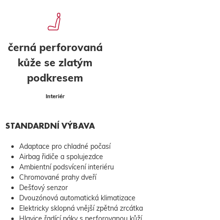
černá perforovaná
kůže se zlatým
podkresem
Interiér
STANDARDNÍ VÝBAVA
Adaptace pro chladné počasí
Airbag řidiče a spolujezdce
Ambientní podsvícení interiéru
Chromované prahy dveří
Dešťový senzor
Dvouzónová automatická klimatizace
Elektricky sklopná vnější zpětná zrcátka
Hlavice řadící páky s perforovanou kůží