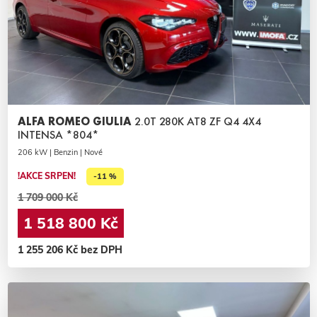
ALFA ROMEO GIULIA
2.0T 280K AT8 ZF Q4 4X4
INTENSA *804*
206 kW | Benzin | Nové
!AKCE SRPEN!
-11 %
1 709 000 Kč
1 518 800 Kč
1 255 206 Kč bez DPH