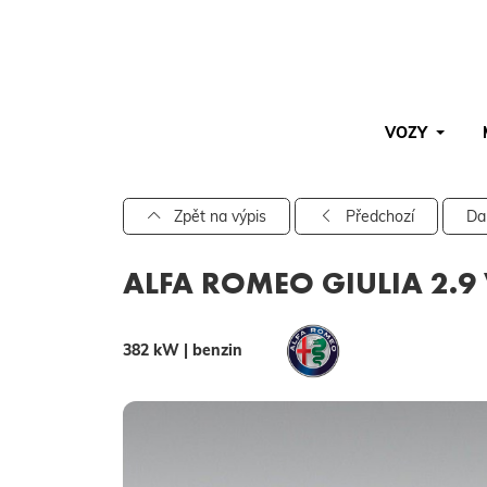
VOZY
Pro vyhledávání zadejte alespoň 3 znaky.
Zpět na výpis
Předchozí
Da
ALFA ROMEO GIULIA 2.9
382 kW | benzin