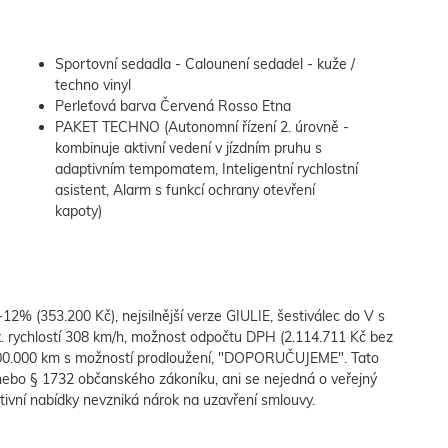
Sportovní sedadla - Calounení sedadel - kuže /
techno vinyl
Perleťová barva Červená Rosso Etna
PAKET TECHNO (Autonomní řízení 2. úrovně -
kombinuje aktivní vedení v jízdním pruhu s
adaptivním tempomatem, Inteligentní rychlostní
asistent, Alarm s funkcí ochrany otevření
kapoty)
 (353.200 Kč), nejsilnější verze GIULIE, šestiválec do V s
. rychlostí 308 km/h, možnost odpočtu DPH (2.114.711 Kč bez
000 km s možností prodloužení, "DOPORUČUJEME". Tato
 nebo § 1732 občanského zákoníku, ani se nejedná o veřejný
ativní nabídky nevzniká nárok na uzavření smlouvy.