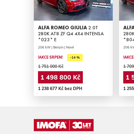
ALFA ROMEO GIULIA
2.0T
ALF
280K AT8 ZF Q4 4X4 INTENSA
280K
*023* E
*80
206 kW | Benzin | Nové
206 kW
!AKCE SRPEN!
!AKCE
-14 %
1 751 000 Kč
1 709
1 498 800 Kč
1 
1 238 677 Kč bez DPH
1 25