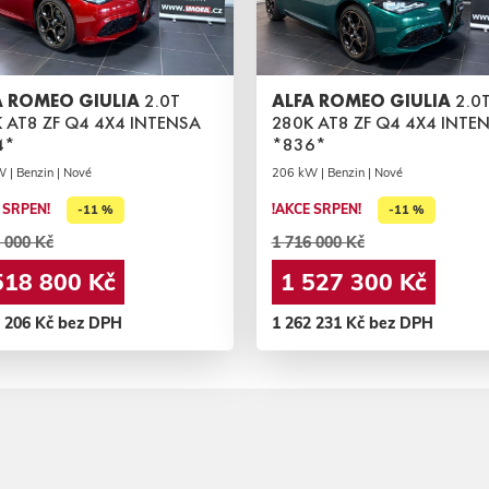
A ROMEO GIULIA
2.0T
ALFA ROMEO GIULIA
2.0
 AT8 ZF Q4 4X4 INTENSA
280K AT8 ZF Q4 4X4 INTE
4*
*836*
 | Benzin | Nové
206 kW | Benzin | Nové
 SRPEN!
!AKCE SRPEN!
-11 %
-11 %
 000 Kč
1 716 000 Kč
518 800 Kč
1 527 300 Kč
5 206 Kč bez DPH
1 262 231 Kč bez DPH