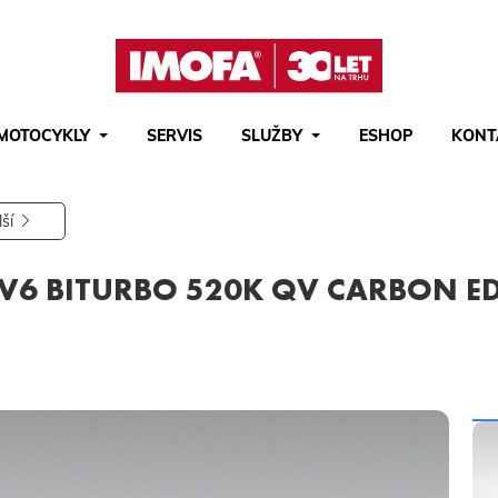
MOTOCYKLY
SERVIS
SLUŽBY
ESHOP
KONT
Hledat
(tlačítko)
hledat
lší
 V6 BITURBO 520K QV CARBON ED