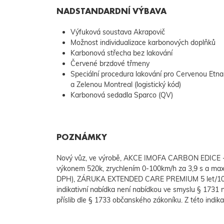
NADSTANDARDNÍ VÝBAVA
Výfuková soustava Akrapovič
Možnost individualizace karbonových doplňků
Karbonová střecha bez lakování
Červené brzdové třmeny
Speciální procedura lakování pro Cervenou Etna
a Zelenou Montreal (logistický kód)
Karbonová sedadla Sparco (QV)
POZNÁMKY
Nový vůz, ve výrobě, AKCE IMOFA CARBON EDICE -12%
výkonem 520k, zrychlením 0-100km/h za 3,9 s a max
DPH), ZÁRUKA EXTENDED CARE PREMIUM 5 let/100.
indikativní nabídka není nabídkou ve smyslu § 1731
příslib dle § 1733 občanského zákoníku. Z této indik