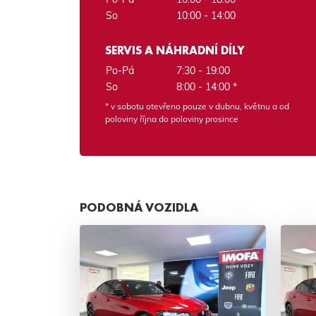
So
10:00 - 14:00
SERVIS A NÁHRADNÍ DÍLY
Po-Pá
7:30 - 19:00
So
8:00 - 14:00 *
* v sobotu otevřeno pouze v dubnu, květnu a od
poloviny října do poloviny prosince
PODOBNÁ VOZIDLA