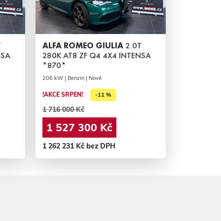
T
ALFA ROMEO GIULIA
2.0T
NSA
280K AT8 ZF Q4 4X4 INTENSA
*870*
206 kW | Benzin | Nové
!AKCE SRPEN!
-11 %
1 716 000 Kč
1 527 300 Kč
1 262 231 Kč bez DPH