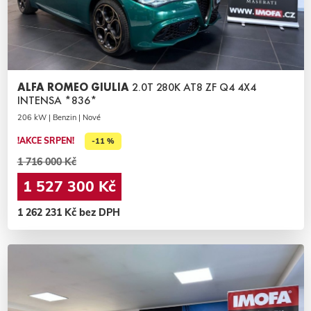
ALFA ROMEO GIULIA
2.0T 280K AT8 ZF Q4 4X4
INTENSA *836*
206 kW | Benzin | Nové
!AKCE SRPEN!
-11 %
1 716 000 Kč
1 527 300 Kč
1 262 231 Kč bez DPH