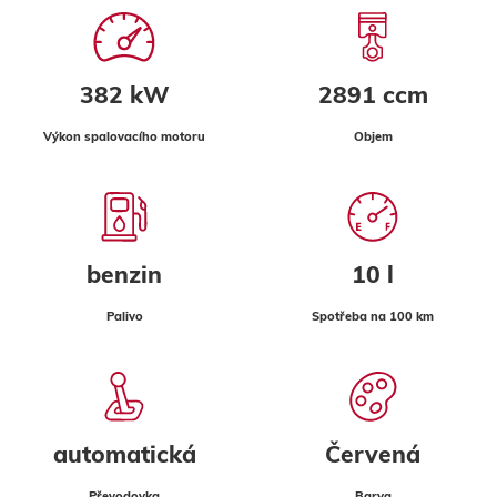
382 kW
2891 ccm
Výkon spalovacího motoru
Objem
benzin
10 l
Palivo
Spotřeba na 100 km
automatická
Červená
Převodovka
Barva