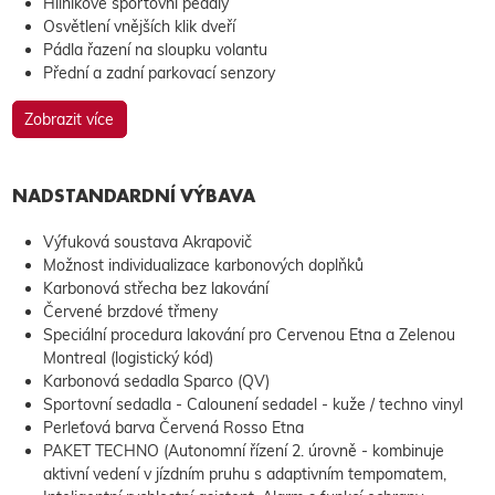
Hliníkové sportovní pedály
Osvětlení vnějších klik dveří
Pádla řazení na sloupku volantu
Přední a zadní parkovací senzory
Zobrazit více
NADSTANDARDNÍ VÝBAVA
Výfuková soustava Akrapovič
Možnost individualizace karbonových doplňků
Karbonová střecha bez lakování
Červené brzdové třmeny
Speciální procedura lakování pro Cervenou Etna a Zelenou
Montreal (logistický kód)
Karbonová sedadla Sparco (QV)
Sportovní sedadla - Calounení sedadel - kuže / techno vinyl
Perleťová barva Červená Rosso Etna
PAKET TECHNO (Autonomní řízení 2. úrovně - kombinuje
aktivní vedení v jízdním pruhu s adaptivním tempomatem,