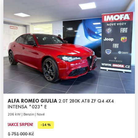
ALFA ROMEO GIULIA
2.0T 280K AT8 ZF Q4 4X4
INTENSA *023* E
206 kW | Benzin | Nové
!AKCE SRPEN!
-14 %
1 751 000 Kč