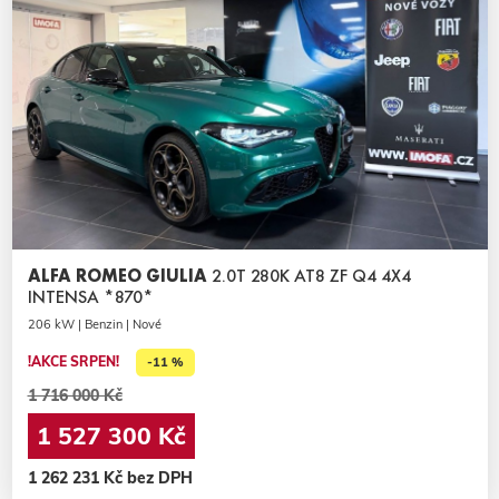
ALFA ROMEO GIULIA
2.0T 280K AT8 ZF Q4 4X4
INTENSA *870*
206 kW | Benzin | Nové
!AKCE SRPEN!
-11 %
1 716 000 Kč
1 527 300 Kč
1 262 231 Kč bez DPH