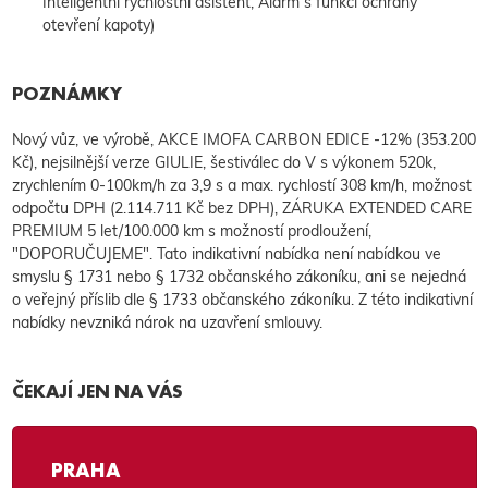
Inteligentní rychlostní asistent, Alarm s funkcí ochrany
otevření kapoty)
POZNÁMKY
Nový vůz, ve výrobě, AKCE IMOFA CARBON EDICE -12% (353.200
Kč), nejsilnější verze GIULIE, šestiválec do V s výkonem 520k,
zrychlením 0-100km/h za 3,9 s a max. rychlostí 308 km/h, možnost
odpočtu DPH (2.114.711 Kč bez DPH), ZÁRUKA EXTENDED CARE
PREMIUM 5 let/100.000 km s možností prodloužení,
"DOPORUČUJEME". Tato indikativní nabídka není nabídkou ve
smyslu § 1731 nebo § 1732 občanského zákoníku, ani se nejedná
o veřejný příslib dle § 1733 občanského zákoníku. Z této indikativní
nabídky nevzniká nárok na uzavření smlouvy.
ČEKAJÍ JEN NA VÁS
PRAHA