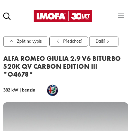
Hledat
(tlačítko)
hledat
Pro vyhledávání zadejte alespoň 3 znaky.
Zpět na výpis
Předchozí
Další
ALFA ROMEO GIULIA 2.9 V6 BITURBO
520K QV CARBON EDITION III
*O4678*
382 kW | benzin