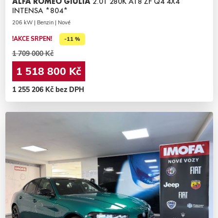
ALFA ROMEO GIULIA
2.0T 280K AT8 ZF Q4 4X4
INTENSA *804*
206 kW | Benzin | Nové
!AKCE SRPEN!
-11 %
1 709 000 Kč
1 518 800 Kč
1 255 206 Kč bez DPH