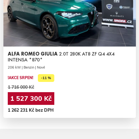
ALFA ROMEO GIULIA
2.0T 280K AT8 ZF Q4 4X4
INTENSA *870*
206 kW | Benzin | Nové
!AKCE SRPEN!
-11 %
1 716 000 Kč
1 527 300 Kč
1 262 231 Kč bez DPH