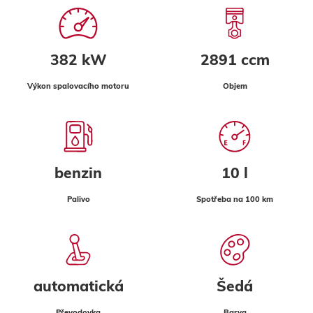
382 kW
2891 ccm
Výkon spalovacího motoru
Objem
benzin
10 l
Palivo
Spotřeba na 100 km
automatická
Šedá
Převodovka
Barva