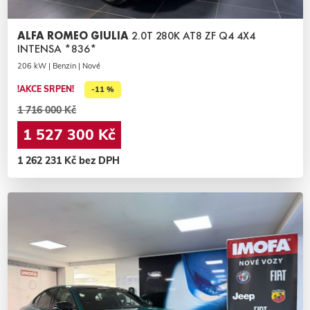
ALFA ROMEO GIULIA
2.0T 280K AT8 ZF Q4 4X4
INTENSA *836*
206 kW | Benzin | Nové
!AKCE SRPEN!
-11 %
1 716 000 Kč
1 527 300 Kč
1 262 231 Kč bez DPH