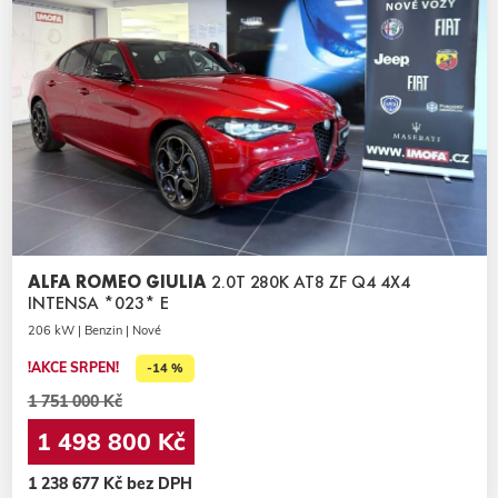
ALFA ROMEO GIULIA
2.0T 280K AT8 ZF Q4 4X4
INTENSA *023* E
206 kW | Benzin | Nové
!AKCE SRPEN!
-14 %
1 751 000 Kč
1 498 800 Kč
1 238 677 Kč bez DPH