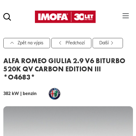
Hledat
(tlačítko)
hledat
Pro vyhledávání zadejte alespoň 3 znaky.
Zpět na výpis
Předchozí
Další
ALFA ROMEO GIULIA 2.9 V6 BITURBO
520K QV CARBON EDITION III
*O4683*
382 kW | benzin