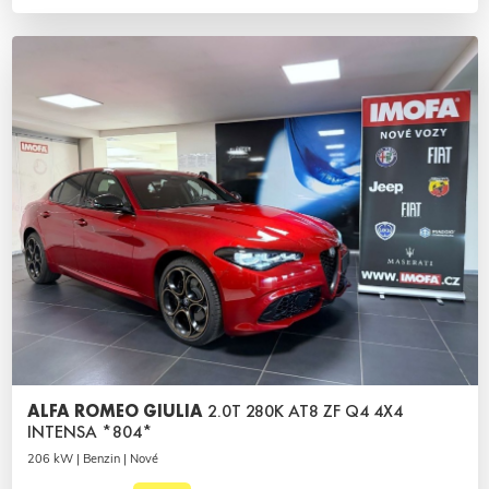
ALFA ROMEO GIULIA
2.0T 280K AT8 ZF Q4 4X4
INTENSA *804*
206 kW | Benzin | Nové