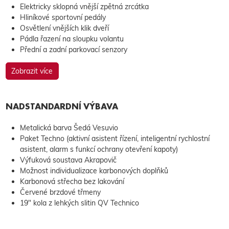
Elektricky sklopná vnější zpětná zrcátka
Hliníkové sportovní pedály
Osvětlení vnějších klik dveří
Pádla řazení na sloupku volantu
Přední a zadní parkovací senzory
Zobrazit více
NADSTANDARDNÍ VÝBAVA
Metalická barva Šedá Vesuvio
Paket Techno (aktivní asistent řízení, inteligentní rychlostní
asistent, alarm s funkcí ochrany otevření kapoty)
Výfuková soustava Akrapovič
Možnost individualizace karbonových doplňků
Karbonová střecha bez lakování
Červené brzdové třmeny
19" kola z lehkých slitin QV Technico