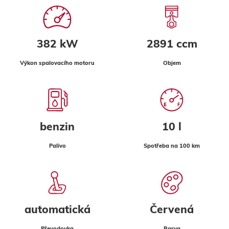
382 kW
2891 ccm
Výkon spalovacího motoru
Objem
benzin
10 l
Palivo
Spotřeba na 100 km
automatická
Červená
Převodovka
Barva