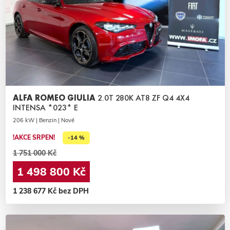
ALFA ROMEO GIULIA
2.0T 280K AT8 ZF Q4 4X4
INTENSA *023* E
206 kW | Benzin | Nové
!AKCE SRPEN!
-14 %
1 751 000 Kč
1 498 800 Kč
1 238 677 Kč bez DPH