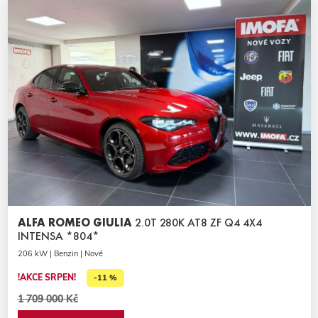
ALFA ROMEO GIULIA
2.0T 280K AT8 ZF Q4 4X4
INTENSA *804*
206 kW | Benzin | Nové
!AKCE SRPEN!
-11 %
1 709 000 Kč