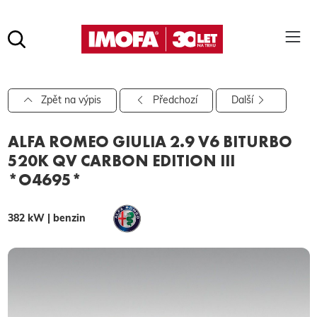
Hledat
(tlačítko)
hledat
Pro vyhledávání zadejte alespoň 3 znaky.
Zpět na výpis
Předchozí
Další
ALFA ROMEO GIULIA 2.9 V6 BITURBO
520K QV CARBON EDITION III
*O4695*
382 kW | benzin