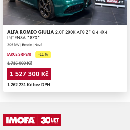
ALFA ROMEO GIULIA
2.0T 280K AT8 ZF Q4 4X4
INTENSA *870*
206 kW | Benzin | Nové
!AKCE SRPEN!
-11 %
1 716 000 Kč
1 527 300 Kč
1 262 231 Kč bez DPH