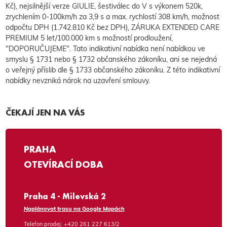
Kč), nejsilnější verze GIULIE, šestiválec do V s výkonem 520k,
zrychlením 0-100km/h za 3,9 s a max. rychlostí 308 km/h, možnost
odpočtu DPH (1.742.810 Kč bez DPH), ZÁRUKA EXTENDED CARE
PREMIUM 5 let/100.000 km s možností prodloužení,
"DOPORUČUJEME". Tato indikativní nabídka není nabídkou ve
smyslu § 1731 nebo § 1732 občanského zákoníku, ani se nejedná
o veřejný příslib dle § 1733 občanského zákoníku. Z této indikativní
nabídky nevzniká nárok na uzavření smlouvy.
ČEKAJÍ JEN NA VÁS
PRAHA
OTEVÍRACÍ DOBA
Praha 4 - Milevská 2
Naplánovat trasu na Google Mapách
Telefon prodej:
+420 261 227 613/2