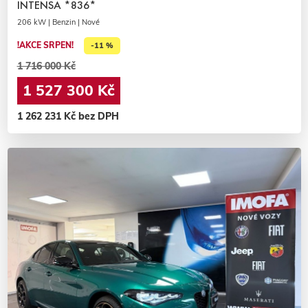
INTENSA *836*
206 kW | Benzin | Nové
!AKCE SRPEN!
-11 %
1 716 000 Kč
1 527 300 Kč
1 262 231 Kč bez DPH