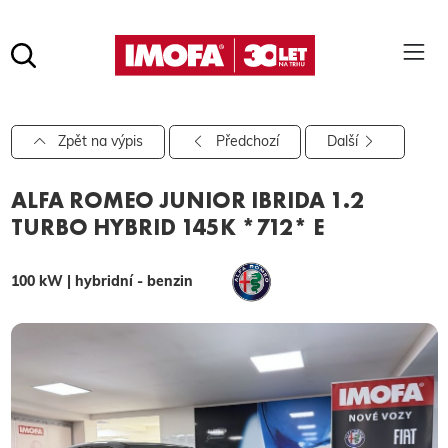
Hledat
(tlačítko)
hledat
Pro vyhledávání zadejte alespoň 3 znaky.
Zpět na výpis
Předchozí
Další
ALFA ROMEO JUNIOR IBRIDA 1.2
TURBO HYBRID 145K *712* E
100 kW | hybridní - benzin