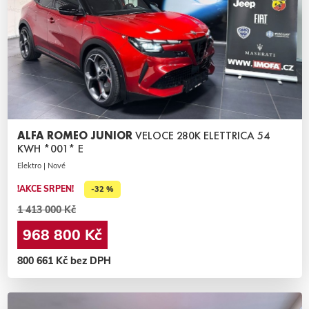
ALFA ROMEO JUNIOR
VELOCE 280K ELETTRICA 54
KWH *001* E
Elektro | Nové
!AKCE SRPEN!
-32 %
1 413 000 Kč
968 800 Kč
800 661 Kč bez DPH