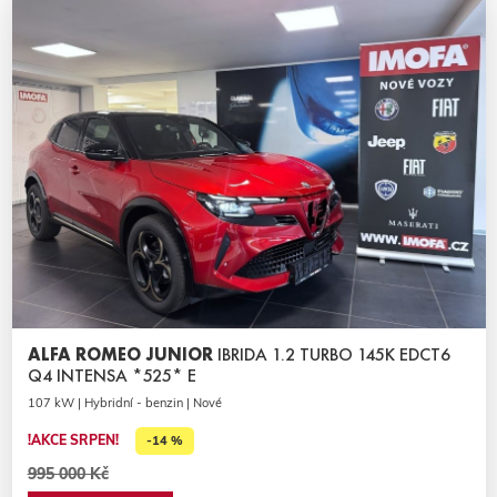
ALFA ROMEO JUNIOR
IBRIDA 1.2 TURBO 145K EDCT6
Q4 INTENSA *525* E
107 kW | Hybridní - benzin | Nové
!AKCE SRPEN!
-14 %
995 000 Kč