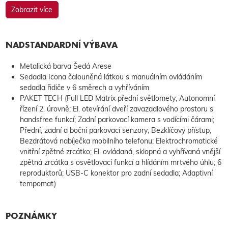
Zobrazit více
NADSTANDARDNÍ VÝBAVA
Metalická barva Šedá Arese
Sedadla Icona čalouněná látkou s manuálním ovládáním
sedadla řidiče v 6 směrech a vyhříváním
PAKET TECH (Full LED Matrix přední světlomety; Autonomní
řízení 2. úrovně; El. otevírání dveří zavazadlového prostoru s
handsfree funkcí; Zadní parkovací kamera s vodícími čárami;
Přední, zadní a boční parkovací senzory; Bezklíčový přístup;
Bezdrátová nabíječka mobilního telefonu; Elektrochromatické
vnitřní zpětné zrcátko; El. ovládaná, sklopná a vyhřívaná vnější
zpětná zrcátka s osvětlovací funkcí a hlídáním mrtvého úhlu; 6
reproduktorů; USB-C konektor pro zadní sedadla; Adaptivní
tempomat)
POZNÁMKY