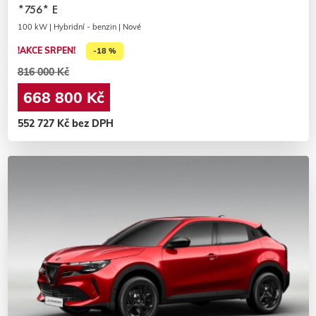
*756* E
100 kW | Hybridní - benzin | Nové
!AKCE SRPEN!
-18 %
816 000 Kč
668 800 Kč
552 727 Kč bez DPH