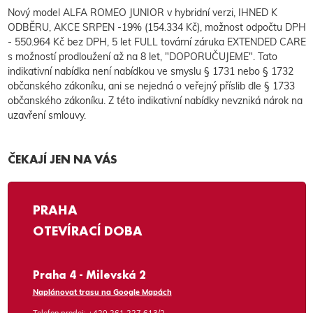
Nový model ALFA ROMEO JUNIOR v hybridní verzi, IHNED K
ODBĚRU, AKCE SRPEN -19% (154.334 Kč), možnost odpočtu DPH
- 550.964 Kč bez DPH, 5 let FULL tovární záruka EXTENDED CARE
s možností prodloužení až na 8 let, "DOPORUČUJEME". Tato
indikativní nabídka není nabídkou ve smyslu § 1731 nebo § 1732
občanského zákoníku, ani se nejedná o veřejný příslib dle § 1733
občanského zákoníku. Z této indikativní nabídky nevzniká nárok na
uzavření smlouvy.
ČEKAJÍ JEN NA VÁS
PRAHA
OTEVÍRACÍ DOBA
Praha 4 - Milevská 2
Naplánovat trasu na Google Mapách
Telefon prodej:
+420 261 227 613/2