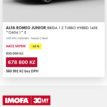
ALFA ROMEO JUNIOR
IBRIDA 1.2 TURBO HYBRID 145K
*O604 1* E
100 kW | Hybridní - benzin | Nové
!AKCE SRPEN!
-18 %
830 000 Kč
678 800 Kč
560 991 Kč bez DPH