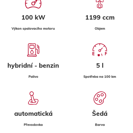
100 kW
1199 ccm
Výkon spalovacího motoru
Objem
hybridní - benzin
5 l
Palivo
Spotřeba na 100 km
automatická
Šedá
Převodovka
Barva