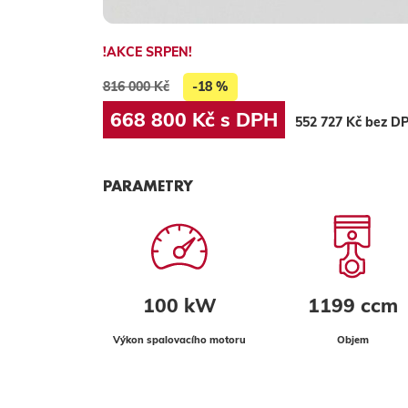
!AKCE SRPEN!
816 000 Kč
-18 %
668 800 Kč s DPH
552 727 Kč bez D
PARAMETRY
100 kW
1199 ccm
Výkon spalovacího motoru
Objem