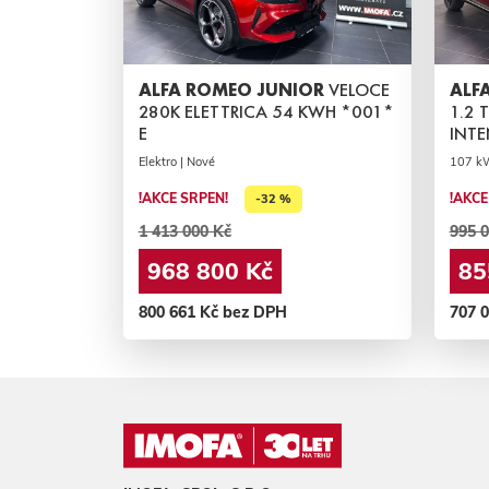
ALFA ROMEO JUNIOR
VELOCE
ALF
280K ELETTRICA 54 KWH *001*
1.2 
E
INTE
Elektro | Nové
107 kW
!AKCE SRPEN!
!AKCE
-32 %
1 413 000 Kč
995 0
968 800 Kč
85
800 661 Kč bez DPH
707 