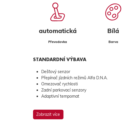
automatická
Bílá
Převodovka
Barva
STANDARDNÍ VÝBAVA
Dešťový senzor
Přepínač jízdních režimů Alfa D.N.A.
Omezovač rychlosti
Zadní parkovací senzory
Adaptivní tempomat
Zobrazit více