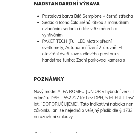
NADSTANDARDNÍ VÝBAVA
Pastelová barva Bílá Sempione + černá střecha
Sedadla Icona čalouněná látkou s manuálním
ovládáním sedadla řidiče v 6 směrech a
vyhříváním
PAKET TECH (Full LED Matrix přední
ovládaná, sklopná a vyhřívaná vnější zpětná
světlomety; Autonomní řízení 2. úrovně; El.
zrcátka s osvětlovací funkcí a hlídáním mrtvého
otevírání dveří zavazadlového prostoru s
úhlu; 6 reproduktorů; USB-C konektor pro zadní
handsfree funkcí; Zadní parkovací kamera s
POZNÁMKY
Nový model ALFA ROMEO JUNIOR v hybridní verzi,
odpočtu DPH - 552.727 Kč bez DPH, 5 let FULL tov
let, "DOPORUČUJEME". Tato indikativní nabídka ne
zákoníku, ani se nejedná o veřejný příslib dle § 173
na uzavření smlouvy.