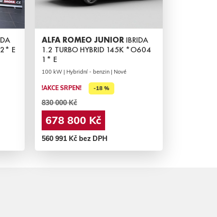
IDA
ALFA ROMEO JUNIOR
IBRIDA
2* E
1.2 TURBO HYBRID 145K *O604
1* E
100 kW | Hybridní - benzin | Nové
!AKCE SRPEN!
-18 %
830 000 Kč
678 800 Kč
560 991 Kč bez DPH