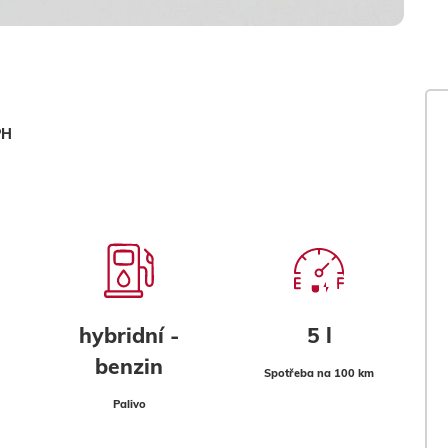
PH
hybridní -
5 l
benzin
Spotřeba na 100 km
Palivo