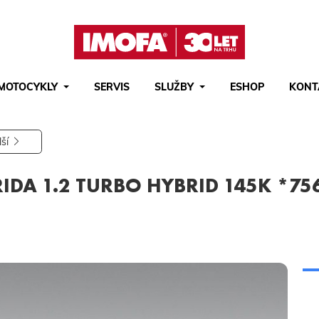
MOTOCYKLY
SERVIS
SLUŽBY
ESHOP
KONT
Hledat
(tlačítko)
hledat
lší
IDA 1.2 TURBO HYBRID 145K *756