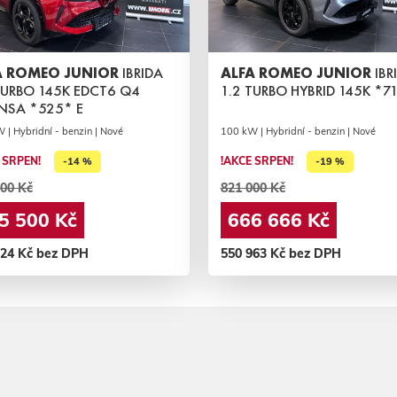
A ROMEO JUNIOR
IBRIDA
ALFA ROMEO JUNIOR
IBR
TURBO 145K EDCT6 Q4
1.2 TURBO HYBRID 145K *71
NSA *525* E
 | Hybridní - benzin | Nové
100 kW | Hybridní - benzin | Nové
 SRPEN!
!AKCE SRPEN!
-14 %
-19 %
00 Kč
821 000 Kč
5 500 Kč
666 666 Kč
024 Kč bez DPH
550 963 Kč bez DPH