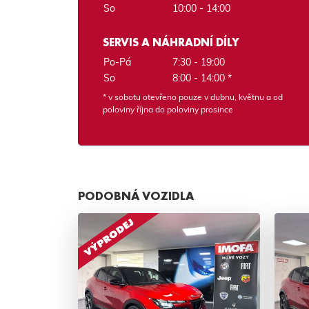
So
10:00 - 14:00
SERVIS A NÁHRADNÍ DÍLY
Po-Pá
7:30 - 19:00
So
8:00 - 14:00 *
* v sobotu otevřeno pouze v dubnu, květnu a od
poloviny října do poloviny prosince
PODOBNÁ VOZIDLA