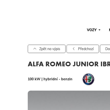
VOZY
Pro vyhledávání zadejte alespoň 3 znaky.
Zpět na výpis
Předchozí
Da
ALFA ROMEO JUNIOR IBR
100 kW | hybridní - benzin