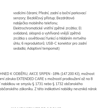
vodícími čárami; Přední, zadní a boční parkovací
senzory; Bezklíčový přístup; Bezdrátová
nabíječka mobilního telefonu;
Elektrochromatické vnitřní zpětné zrcátko; El.
sedadla; Adaptivní tempomat)
 IHNED K ODBĚRU, AKCE SRPEN -18% (147.200 Kč), možnost
ární záruka EXTENDED CARE s možností prodloužení až na 8
ní nabídkou ve smyslu § 1731 nebo § 1732 občanského
3 občanského zákoníku. Z této indikativní nabídky nevzniká nárok