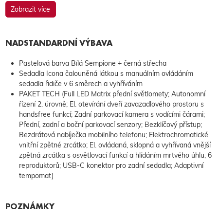
Zobrazit více
NADSTANDARDNÍ VÝBAVA
Pastelová barva Bílá Sempione + černá střecha
Sedadla Icona čalouněná látkou s manuálním ovládáním
sedadla řidiče v 6 směrech a vyhříváním
PAKET TECH (Full LED Matrix přední světlomety; Autonomní
řízení 2. úrovně; El. otevírání dveří zavazadlového prostoru s
handsfree funkcí; Zadní parkovací kamera s vodícími čárami;
Přední, zadní a boční parkovací senzory; Bezklíčový přístup;
Bezdrátová nabíječka mobilního telefonu; Elektrochromatické
vnitřní zpětné zrcátko; El. ovládaná, sklopná a vyhřívaná vnější
zpětná zrcátka s osvětlovací funkcí a hlídáním mrtvého úhlu; 6
reproduktorů; USB-C konektor pro zadní sedadla; Adaptivní
tempomat)
POZNÁMKY