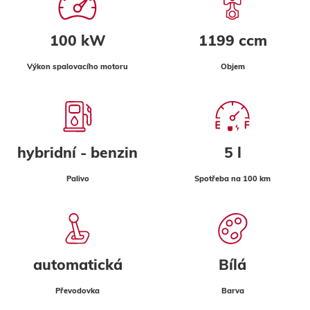
100 kW
1199 ccm
Výkon spalovacího motoru
Objem
hybridní - benzin
5 l
Palivo
Spotřeba na 100 km
automatická
Bílá
Převodovka
Barva