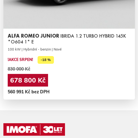
ALFA ROMEO JUNIOR
IBRIDA 1.2 TURBO HYBRID 145K
*O604 1* E
100 kW | Hybridní - benzin | Nové
!AKCE SRPEN!
-18 %
830 000 Kč
678 800 Kč
560 991 Kč bez DPH