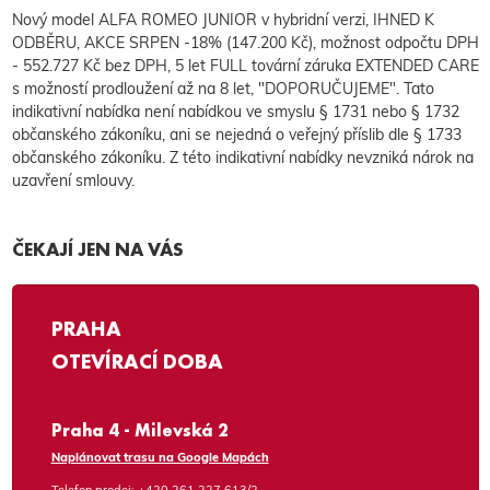
Nový model ALFA ROMEO JUNIOR v hybridní verzi, IHNED K
ODBĚRU, AKCE SRPEN -18% (147.200 Kč), možnost odpočtu DPH
- 552.727 Kč bez DPH, 5 let FULL tovární záruka EXTENDED CARE
s možností prodloužení až na 8 let, "DOPORUČUJEME". Tato
indikativní nabídka není nabídkou ve smyslu § 1731 nebo § 1732
občanského zákoníku, ani se nejedná o veřejný příslib dle § 1733
občanského zákoníku. Z této indikativní nabídky nevzniká nárok na
uzavření smlouvy.
ČEKAJÍ JEN NA VÁS
PRAHA
OTEVÍRACÍ DOBA
Praha 4 - Milevská 2
Naplánovat trasu na Google Mapách
Telefon prodej:
+420 261 227 613/2