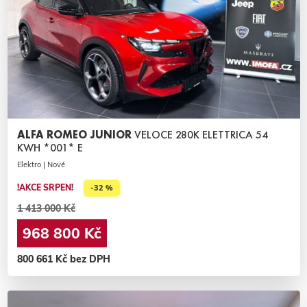
ALFA ROMEO JUNIOR
VELOCE 280K ELETTRICA 54
KWH *001* E
Elektro | Nové
!AKCE SRPEN!
-32 %
1 413 000 Kč
968 800 Kč
800 661 Kč bez DPH