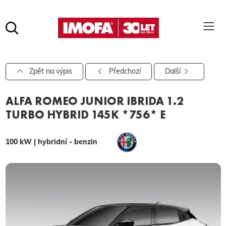
Hledat
(tlačítko)
hledat
Pro vyhledávání zadejte alespoň 3 znaky.
Zpět na výpis
Předchozí
Další
ALFA ROMEO JUNIOR IBRIDA 1.2
TURBO HYBRID 145K *756* E
100 kW | hybridní - benzin