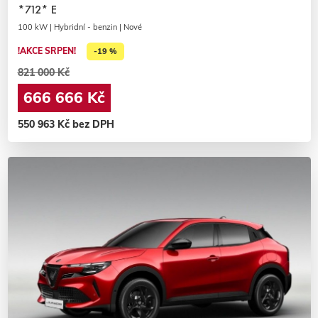
*712* E
100 kW | Hybridní - benzin | Nové
!AKCE SRPEN!
-19 %
821 000 Kč
666 666 Kč
550 963 Kč bez DPH