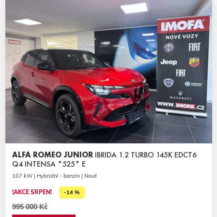
ALFA ROMEO JUNIOR
IBRIDA 1.2 TURBO 145K EDCT6
Q4 INTENSA *525* E
107 kW | Hybridní - benzin | Nové
!AKCE SRPEN!
-14 %
995 000 Kč