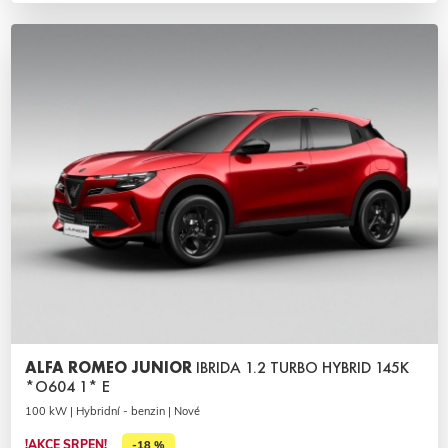
ALFA ROMEO JUNIOR
IBRIDA 1.2 TURBO HYBRID 145K
*O604 1* E
100 kW | Hybridní - benzin | Nové
!AKCE SRPEN!
-18 %