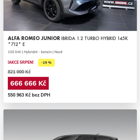
ALFA ROMEO JUNIOR
IBRIDA 1.2 TURBO HYBRID 145K
*712* E
100 kW | Hybridní - benzin | Nové
!AKCE SRPEN!
-19 %
821 000 Kč
666 666 Kč
550 963 Kč bez DPH