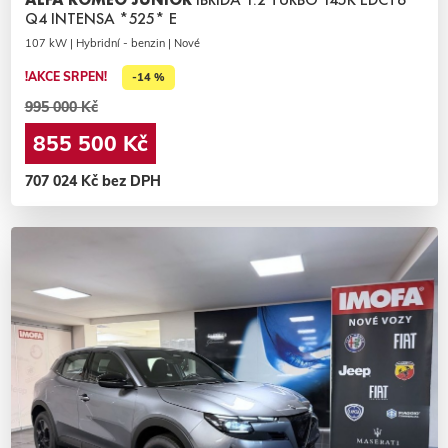
Q4 INTENSA *525* E
107 kW | Hybridní - benzin | Nové
!AKCE SRPEN!
-14 %
995 000 Kč
855 500 Kč
707 024 Kč bez DPH