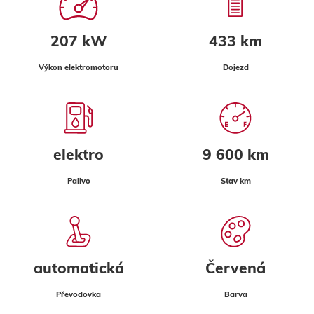
207 kW
433 km
Výkon elektromotoru
Dojezd
elektro
9 600 km
Palivo
Stav km
automatická
Červená
Převodovka
Barva