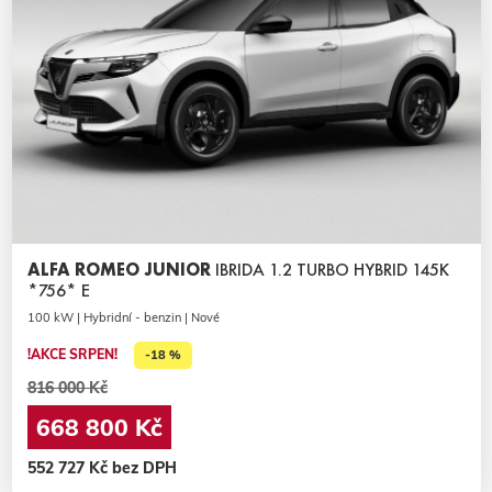
ALFA ROMEO JUNIOR
IBRIDA 1.2 TURBO HYBRID 145K
*756* E
100 kW | Hybridní - benzin | Nové
!AKCE SRPEN!
-18 %
816 000 Kč
668 800 Kč
552 727 Kč bez DPH