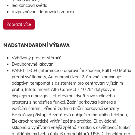
led koncová světla
rozpoznávání dopravních značek
Zobrazit více
NADSTANDARDNÍ VÝBAVA
Vyhřívaný prostor stěračů
Dvoubarevné lakování
PAKET TECH (Informace o dopravním značení, Full LED Matrix
přední světlomety, Autonomní řízení 2. úrovně: kombinuje
adaptivní tempomat s asistentem pro centrování v jízdním
pruhu, Infotainment Alfa Connect s 10,25" dotykovým
displejem a navigací, El. otevírání dveří zavazadlového
prostoru s handsfree funkcí, Zadní parkovací kamera s
vodícími čárami, Přední, zadní a boční parkovací senzory,
Bezklíčový přístup, Bezdrátová nabíječka mobilního telefonu,
Elektrochromatické vnitřní zpětné zrcátko, El. ovládaná,
sklopná a vyhřívaná vnější zpětná zrcátka s osvětlovací funkcí
a hlídáním mrtvého úhlu, 6 reproduktorů, USB-C konektor pro