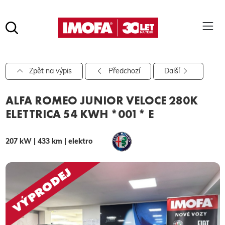
Hledat
(tlačítko)
hledat
Pro vyhledávání zadejte alespoň 3 znaky.
Zpět na výpis
Předchozí
Další
ALFA ROMEO JUNIOR VELOCE 280K
ELETTRICA 54 KWH *001* E
207 kW | 433 km | elektro