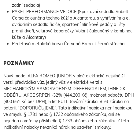
zadní sedadla)
PAKET PERFORMANCE VELOCE (Sportovní sedadla Sabelt
Corsa čalouněná techno kůží a Alcantarou, s vyhříváním a el.
ovládáním sedadla řidiče, sportovní hliníkové pedály a lišty
prahů dveří, velurové koberečky, Volant čalouněný v kombinaci
kůže a Alcantary)
Perleťová metalická barva Červená Brera + černá střecha
POZNÁMKY
Nový model ALFA ROMEO JUNIOR v plně elektrické nejsilnější
verzi, předváděcí vůz, jediný vůz v elektrické verzi s
MECHANICKÝM SAMOSVORNÝM DIFERENCIÁLEM, IHNED K
ODBĚRU, AKCE SRPEN -32% (444.200 Kč), možnost odpočtu DPH
(800.661 Kč bez DPH), 5 let FULL tovární záruka, 8 let záruka na
baterii, "DOPORUČUJEME". Tato indikativní nabídka není nabídkou
ve smyslu § 1731 nebo § 1732 občanského zákoníku, ani se
nejedná o veřejný příslib dle § 1733 občanského zákoníku. Z této
indikativní nabídky nevzniká nárok na uzavření smlouvy.