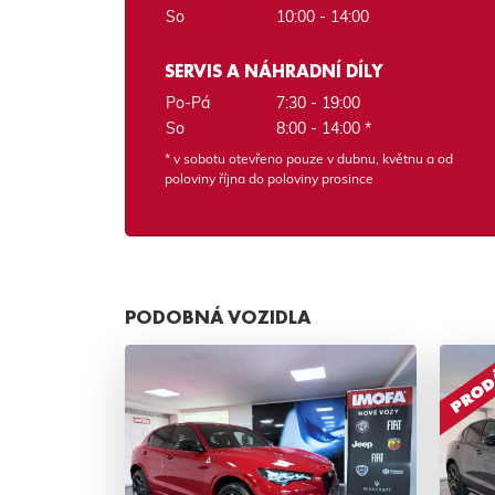
So
10:00 - 14:00
SERVIS A NÁHRADNÍ DÍLY
Po-Pá
7:30 - 19:00
So
8:00 - 14:00 *
* v sobotu otevřeno pouze v dubnu, květnu a od
poloviny října do poloviny prosince
PODOBNÁ VOZIDLA