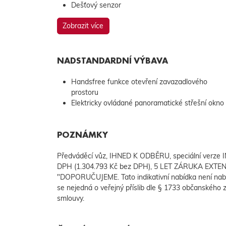
Dešťový senzor
Zobrazit více
NADSTANDARDNÍ VÝBAVA
Handsfree funkce otevření zavazadlového
prostoru
Elektricky ovládané panoramatické střešní okno
POZNÁMKY
Předváděcí vůz, IHNED K ODBĚRU, speciální verze
DPH (1.304.793 Kč bez DPH), 5 LET ZÁRUKA EXTEN
"DOPORUČUJEME. Tato indikativní nabídka není nab
se nejedná o veřejný příslib dle § 1733 občanského z
smlouvy.