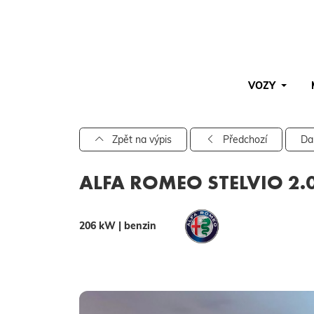
VOZY
Pro vyhledávání zadejte alespoň 3 znaky.
Zpět na výpis
Předchozí
Da
ALFA ROMEO STELVIO 2.0
206 kW | benzin