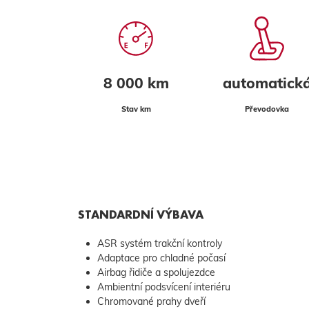
8 000 km
automatick
Stav km
Převodovka
STANDARDNÍ VÝBAVA
ASR systém trakční kontroly
Adaptace pro chladné počasí
Airbag řidiče a spolujezdce
Ambientní podsvícení interiéru
Chromované prahy dveří