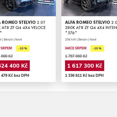
A ROMEO STELVIO
2.0T
ALFA ROMEO STELVIO
2.0
 AT8 ZF Q4 4X4 VELOCE
280K AT8 ZF Q4 4X4 INTE
*
*576*
 | Benzin | Nové
206 kW | Benzin | Nové
 SRPEN!
!AKCE SRPEN!
-10 %
-10 %
 000 Kč
1 797 000 Kč
624 400 Kč
1 617 300 Kč
2 479 Kč bez DPH
1 336 611 Kč bez DPH