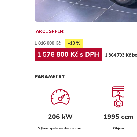
!AKCE SRPEN!
1 816 000 Kč
-13 %
1 578 800 Kč s DPH
1 304 793 Kč b
PARAMETRY
206 kW
1995 ccm
Výkon spalovacího motoru
Objem