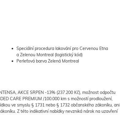
Speciální procedura lakování pro Cervenou Etna
a Zelenou Montreal (logistický kód)
Perleťová barva Zelená Montreal
 INTENSA, AKCE SRPEN -13% (237.200 Kč), možnost odpočtu
DED CARE PREMIUM /100.000 km s možností prodloužení,
ídkou ve smyslu § 1731 nebo § 1732 občanského zákoníku, ani
ákoníku. Z této indikativní nabídky nevzniká nárok na uzavření