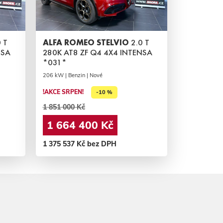
 T
ALFA ROMEO STELVIO
2.0 T
NSA
280K AT8 ZF Q4 4X4 INTENSA
*031*
206 kW | Benzin | Nové
!AKCE SRPEN!
-10 %
1 851 000 Kč
1 664 400 Kč
1 375 537 Kč bez DPH