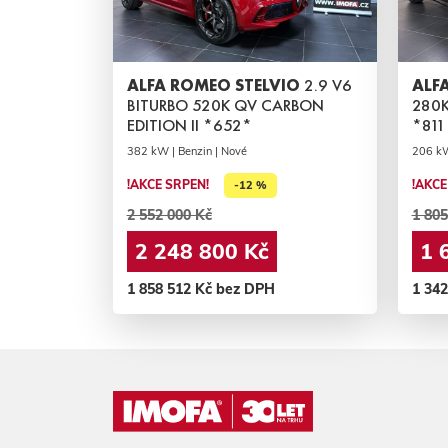
ALFA ROMEO STELVIO
2.9 V6
ALF
BITURBO 520K QV CARBON
280K
EDITION II *652*
*811
382 kW | Benzin | Nové
206 kW
!AKCE SRPEN!
!AKCE
-12 %
2 552 000 Kč
1 805
2 248 800 Kč
1 
1 858 512 Kč bez DPH
1 34