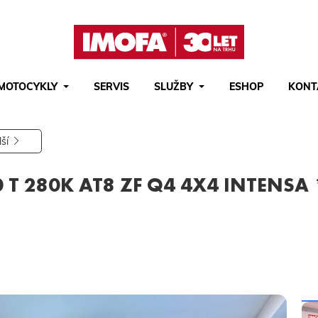
MOTOCYKLY
SERVIS
SLUŽBY
ESHOP
KONT
Hledat
(tlačítko)
hledat
lší
 T 280K AT8 ZF Q4 4X4 INTENSA 