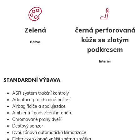
Zelená
černá perforovaná
kůže se zlatým
Barva
podkresem
Interiér
STANDARDNÍ VÝBAVA
ASR systém trakční kontroly
Adaptace pro chladné počasí
Airbag řidiče a spolujezdce
Ambientní podsvícení interiéru
Chromované prahy dveří
Dešťový senzor
Dvouzónová automatická klimatizace
Elektricky sklopná vnější zpětná zrcátka