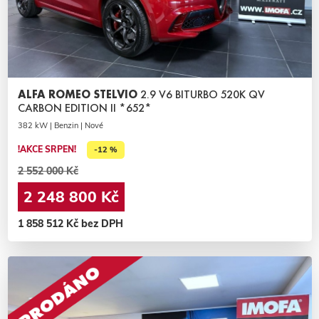
ALFA ROMEO STELVIO
2.9 V6 BITURBO 520K QV
CARBON EDITION II *652*
382 kW | Benzin | Nové
!AKCE SRPEN!
-12 %
2 552 000 Kč
2 248 800 Kč
1 858 512 Kč bez DPH