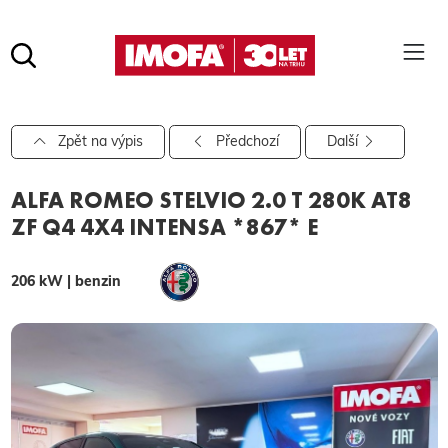
Hledat
(tlačítko)
hledat
Pro vyhledávání zadejte alespoň 3 znaky.
Zpět na výpis
Předchozí
Další
ALFA ROMEO STELVIO 2.0 T 280K AT8
ZF Q4 4X4 INTENSA *867* E
206 kW | benzin