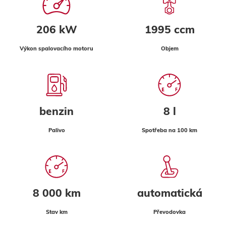
206 kW
1995 ccm
Výkon spalovacího motoru
Objem
benzin
8 l
Palivo
Spotřeba na 100 km
8 000 km
automatická
Stav km
Převodovka