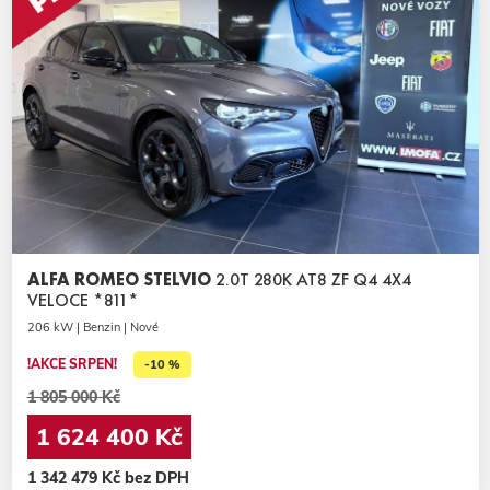
ALFA ROMEO STELVIO
2.0T 280K AT8 ZF Q4 4X4
VELOCE *811*
206 kW | Benzin | Nové
!AKCE SRPEN!
-10 %
1 805 000 Kč
1 624 400 Kč
1 342 479 Kč bez DPH