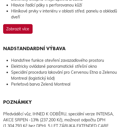
Hlavice řadící páky s perforovanou kůží
Hliníkové prvky v interiéru v oblasti střed. panelu a obkladů
dveří
Zobrazit více
NADSTANDARDNÍ VÝBAVA
Handsfree funkce otevření zavazadlového prostoru
Elektricky ovládané panoramatické střešní okno
Speciální procedura lakování pro Cervenou Etna a Zelenou
Montreal (logistický kód)
Perleťová barva Zelená Montreal
POZNÁMKY
Předváděcí vůz, IHNED K ODBĚRU, speciální verze INTENSA,
AKCE SRPEN -13% (237.200 Kč), možnost odpočtu DPH
(1.304.793 Kč bez DPH), 5 LET ZÁRUKA EXTENDED CARE