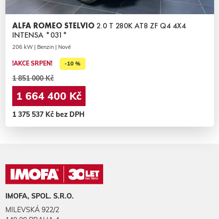
ALFA ROMEO STELVIO
2.0 T 280K AT8 ZF Q4 4X4
INTENSA *031*
206 kW | Benzin | Nové
!AKCE SRPEN!
-10 %
1 851 000 Kč
1 664 400 Kč
1 375 537 Kč bez DPH
IMOFA, SPOL. S.R.O.
MILEVSKÁ 922/2