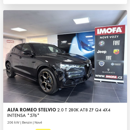
ALFA ROMEO STELVIO
2.0 T 280K AT8 ZF Q4 4X4
INTENSA *576*
206 kW | Benzin | Nové