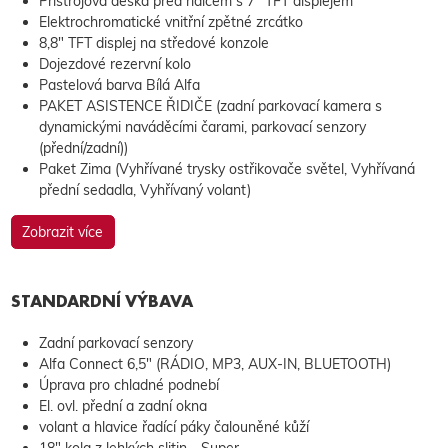
Přístrojová deska před řidičem s 7" TFT displejem
Elektrochromatické vnitřní zpětné zrcátko
8,8" TFT displej na středové konzole
Dojezdové rezervní kolo
Pastelová barva Bílá Alfa
PAKET ASISTENCE ŘIDIČE (zadní parkovací kamera s
dynamickými naváděcími čarami, parkovací senzory
(přední/zadní))
Paket Zima (Vyhřívané trysky ostřikovače světel, Vyhřívaná
přední sedadla, Vyhřívaný volant)
Zobrazit více
STANDARDNÍ VÝBAVA
Zadní parkovací senzory
Alfa Connect 6,5" (RÁDIO, MP3, AUX-IN, BLUETOOTH)
Úprava pro chladné podnebí
El. ovl. přední a zadní okna
volant a hlavice řadící páky čalouněné kůží
18" kola z lehkých slitin - Super