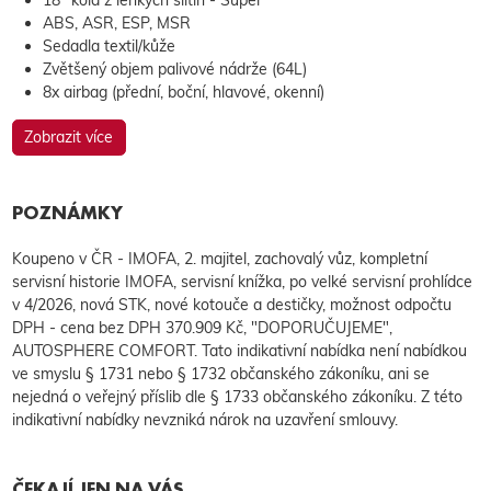
ABS, ASR, ESP, MSR
Sedadla textil/kůže
Zvětšený objem palivové nádrže (64L)
8x airbag (přední, boční, hlavové, okenní)
Zobrazit více
POZNÁMKY
Koupeno v ČR - IMOFA, 2. majitel, zachovalý vůz, kompletní
servisní historie IMOFA, servisní knížka, po velké servisní prohlídce
v 4/2026, nová STK, nové kotouče a destičky, možnost odpočtu
DPH - cena bez DPH 370.909 Kč, "DOPORUČUJEME",
AUTOSPHERE COMFORT. Tato indikativní nabídka není nabídkou
ve smyslu § 1731 nebo § 1732 občanského zákoníku, ani se
nejedná o veřejný příslib dle § 1733 občanského zákoníku. Z této
indikativní nabídky nevzniká nárok na uzavření smlouvy.
ČEKAJÍ JEN NA VÁS