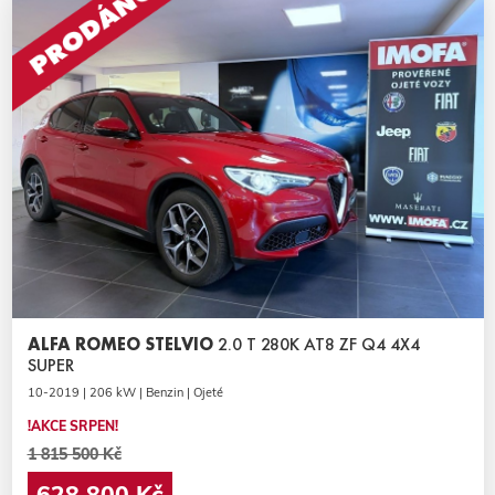
ALFA ROMEO STELVIO
2.0 T 280K AT8 ZF Q4 4X4
SUPER
10-2019 | 206 kW | Benzin | Ojeté
!AKCE SRPEN!
1 815 500 Kč
628 800 Kč