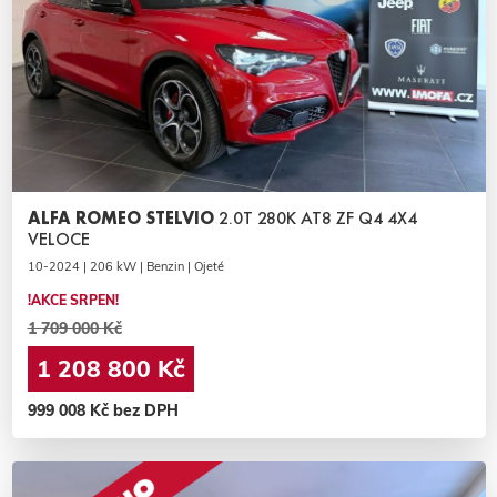
ALFA ROMEO STELVIO
2.0T 280K AT8 ZF Q4 4X4
VELOCE
10-2024 | 206 kW | Benzin | Ojeté
!AKCE SRPEN!
1 709 000 Kč
1 208 800 Kč
999 008 Kč bez DPH