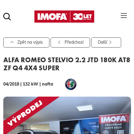
Hledat
(tlačítko)
hledat
Pro vyhledávání zadejte alespoň 3 znaky.
Zpět na výpis
Předchozí
Další
ALFA ROMEO STELVIO 2.2 JTD 180K AT8
ZF Q4 4X4 SUPER
04/2018 | 132 kW | nafta