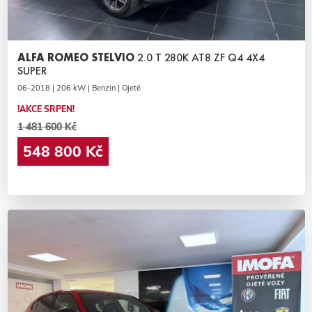
ALFA ROMEO STELVIO
2.0 T 280K AT8 ZF Q4 4X4
SUPER
06-2018 | 206 kW | Benzin | Ojeté
!AKCE SRPEN!
1 481 600 Kč
548 800 Kč