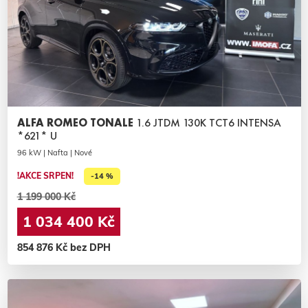
ALFA ROMEO TONALE
1.6 JTDM 130K TCT6 INTENSA
*621* U
96 kW | Nafta | Nové
!AKCE SRPEN!
-14 %
1 199 000 Kč
1 034 400 Kč
854 876 Kč bez DPH