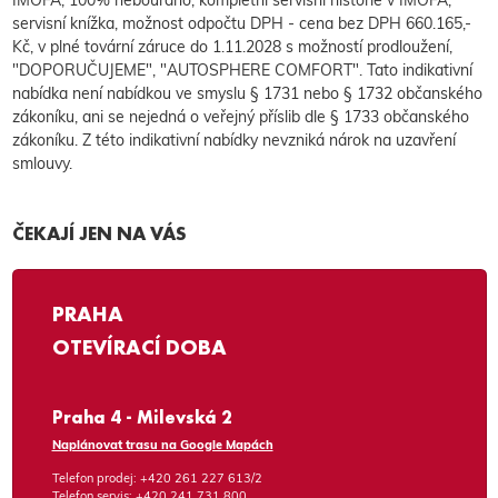
servisní knížka, možnost odpočtu DPH - cena bez DPH 660.165,-
Kč, v plné tovární záruce do 1.11.2028 s možností prodloužení,
"DOPORUČUJEME", "AUTOSPHERE COMFORT". Tato indikativní
nabídka není nabídkou ve smyslu § 1731 nebo § 1732 občanského
zákoníku, ani se nejedná o veřejný příslib dle § 1733 občanského
zákoníku. Z této indikativní nabídky nevzniká nárok na uzavření
smlouvy.
ČEKAJÍ JEN NA VÁS
PRAHA
OTEVÍRACÍ DOBA
Praha 4 - Milevská 2
Naplánovat trasu na Google Mapách
Telefon prodej:
+420 261 227 613/2
Telefon servis:
+420 241 731 800