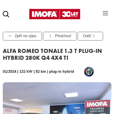
Hledat
(tlačítko)
hledat
Pro vyhledávání zadejte alespoň 3 znaky.
Zpět na výpis
Předchozí
Další
ALFA ROMEO TONALE 1.3 T PLUG-IN
HYBRID 280K Q4 4X4 TI
01/2024 | 132 kW | 82 km | plug-in hybrid