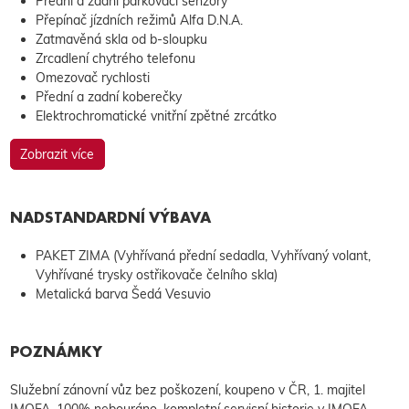
Přední a zadní parkovací senzory
Přepínač jízdních režimů Alfa D.N.A.
Zatmavěná skla od b-sloupku
Zrcadlení chytrého telefonu
Omezovač rychlosti
Přední a zadní koberečky
Elektrochromatické vnitřní zpětné zrcátko
Zobrazit více
NADSTANDARDNÍ VÝBAVA
PAKET ZIMA (Vyhřívaná přední sedadla, Vyhřívaný volant,
Vyhřívané trysky ostřikovače čelního skla)
Metalická barva Šedá Vesuvio
POZNÁMKY
Služební zánovní vůz bez poškození, koupeno v ČR, 1. majitel
IMOFA, 100% nebouráno, kompletní servisní historie v IMOFA,