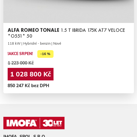
ALFA ROMEO TONALE
1.5 T IBRIDA 175K AT7 VELOCE
*O551* 50
118 kW | Hybridní - benzin | Nové
!AKCE SRPEN!
-16 %
1 223 000 Kč
1 028 800 Kč
850 247 Kč bez DPH
IMOFA, SPOL. S.R.O.