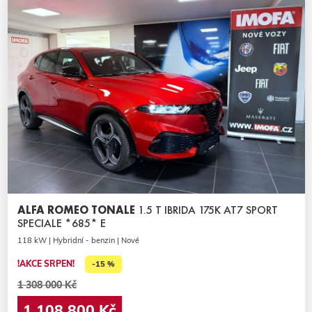
ALFA ROMEO TONALE
1.5 T IBRIDA 175K AT7 SPORT
SPECIALE *685* E
118 kW | Hybridní - benzin | Nové
!AKCE SRPEN!
-15 %
1 308 000 Kč
1 108 800 Kč