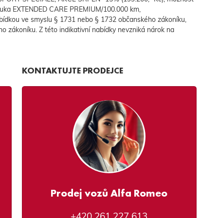
 záruka EXTENDED CARE PREMIUM/100.000 km,
bídkou ve smyslu § 1731 nebo § 1732 občanského zákoníku,
ho zákoníku. Z této indikativní nabídky nevzniká nárok na
KONTAKTUJTE PRODEJCE
Prodej vozů Alfa Romeo
+420 261 227 613