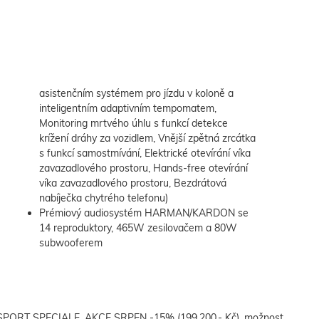
asistenčním systémem pro jízdu v koloně a
inteligentním adaptivním tempomatem,
Monitoring mrtvého úhlu s funkcí detekce
krížení dráhy za vozidlem, Vnější zpětná zrcátka
s funkcí samostmívání, Elektrické otevírání víka
zavazadlového prostoru, Hands-free otevírání
víka zavazadlového prostoru, Bezdrátová
nabíječka chytrého telefonu)
Prémiový audiosystém HARMAN/KARDON se
14 reproduktory, 465W zesilovačem a 80W
subwooferem
PORT SPECIALE, AKCE SRPEN -15% (199.200,- Kč), možnost