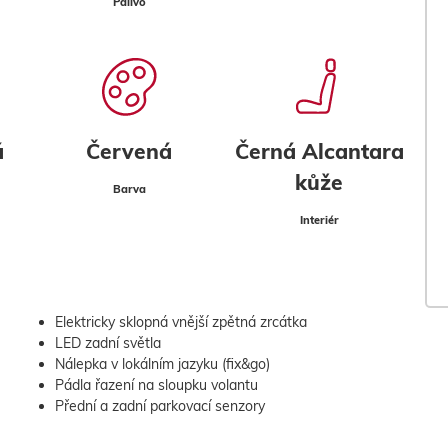
Palivo
á
Červená
Černá Alcantara
kůže
Barva
Interiér
Elektricky sklopná vnější zpětná zrcátka
LED zadní světla
Nálepka v lokálním jazyku (fix&go)
Pádla řazení na sloupku volantu
Přední a zadní parkovací senzory