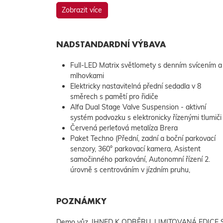
Zobrazit více
NADSTANDARDNÍ VÝBAVA
Full-LED Matrix světlomety s denním svícením a
mlhovkami
Elektricky nastavitelná přední sedadla v 8
směrech s pamětí pro řidiče
Alfa Dual Stage Valve Suspension - aktivní
systém podvozku s elektronicky řízenými tlumiči
Červená perleťová metalíza Brera
Paket Techno (Přední, zadní a boční parkovací
senzory, 360° parkovací kamera, Asistent
samočinného parkování, Autonomní řízení 2.
úrovně s centrováním v jízdním pruhu,
POZNÁMKY
Demo vůz, IHNED K ODBĚRU, LIMITOVANÁ EDICE S