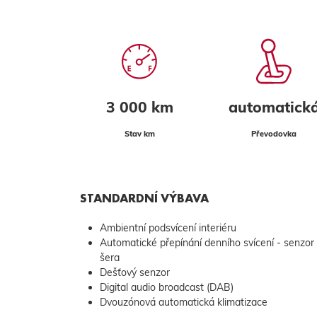
3 000 km
automatick
Stav km
Převodovka
STANDARDNÍ VÝBAVA
Ambientní podsvícení interiéru
Automatické přepínání denního svícení - senzor
šera
Dešťový senzor
Digital audio broadcast (DAB)
Dvouzónová automatická klimatizace