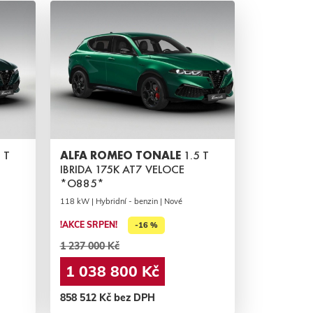
 T
ALFA ROMEO TONALE
1.5 T
IBRIDA 175K AT7 VELOCE
*O885*
118 kW | Hybridní - benzin | Nové
!AKCE SRPEN!
-16 %
1 237 000 Kč
1 038 800 Kč
858 512 Kč bez DPH