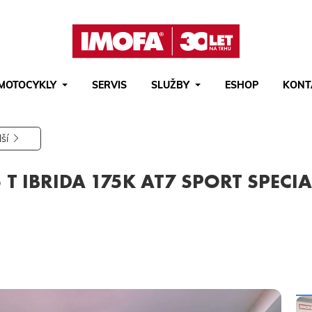
MOTOCYKLY
SERVIS
SLUŽBY
ESHOP
KONT
Hledat
(tlačítko)
hledat
lší
T IBRIDA 175K AT7 SPORT SPECIA