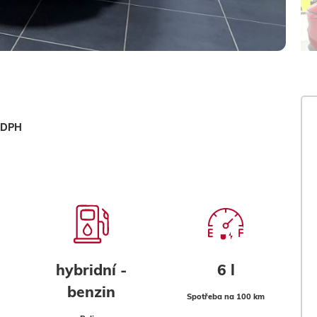
z DPH
hybridní -
6 l
benzin
Spotřeba na 100 km