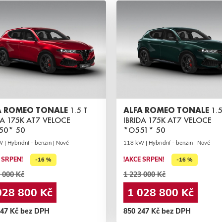
A ROMEO TONALE
1.5 T
ALFA ROMEO TONALE
1.5
DA 175K AT7 VELOCE
IBRIDA 175K AT7 VELOCE
50* 50
*O551* 50
 | Hybridní - benzin | Nové
118 kW | Hybridní - benzin | Nové
 SRPEN!
!AKCE SRPEN!
-16 %
-16 %
 000 Kč
1 223 000 Kč
028 800 Kč
1 028 800 Kč
247 Kč bez DPH
850 247 Kč bez DPH