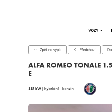
VOZY
Pro vyhledávání zadejte alespoň 3 znaky.
Zpět na výpis
Předchozí
Da
ALFA ROMEO TONALE 1.5 
E
118 kW | hybridní - benzin