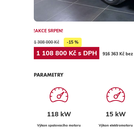
!AKCE SRPEN!
1 308 000 Kč
-15 %
1 108 800 Kč s DPH
916 363 Kč be
PARAMETRY
118 kW
15 kW
Výkon spalovacího motoru
Výkon elektromotoru