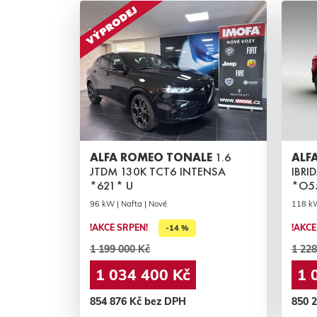
ALFA ROMEO TONALE
1.6
ALF
JTDM 130K TCT6 INTENSA
IBRI
*621* U
*O5
96 kW | Nafta | Nové
118 kW
!AKCE SRPEN!
!AKCE
-14 %
1 199 000 Kč
1 228
1 034 400 Kč
1 
854 876 Kč bez DPH
850 