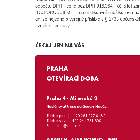
odpočtu DPH - cena bez DPH 916.364,- Kč, 5 let
"DOPORUČUJEME". Tato indikativní nabídka není na
ani se nejedná o veřejný příslib dle § 1733 občanské
uzavření smlouvy.
ČEKAJÍ JEN NA VÁS
PRAHA
OTEVÍRACÍ DOBA
Praha 4 - Milevská 2
Naplánovat trasu na Google Mapách
Telefon prodej:
+420 261 227 613/2
Telefon servis:
+420 241 731 800
Email:
info@imofa.cz
ABARTH, ALFA ROMEO, JEEP