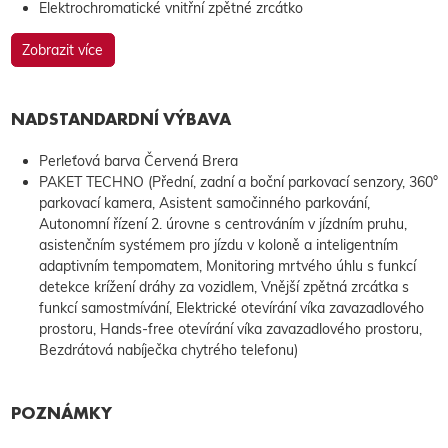
Elektrochromatické vnitřní zpětné zrcátko
Zobrazit více
NADSTANDARDNÍ VÝBAVA
Perleťová barva Červená Brera
PAKET TECHNO (Přední, zadní a boční parkovací senzory, 360°
parkovací kamera, Asistent samočinného parkování,
Autonomní řízení 2. úrovne s centrováním v jízdním pruhu,
asistenčním systémem pro jízdu v koloně a inteligentním
adaptivním tempomatem, Monitoring mrtvého úhlu s funkcí
detekce krížení dráhy za vozidlem, Vnější zpětná zrcátka s
funkcí samostmívání, Elektrické otevírání víka zavazadlového
prostoru, Hands-free otevírání víka zavazadlového prostoru,
Bezdrátová nabíječka chytrého telefonu)
POZNÁMKY