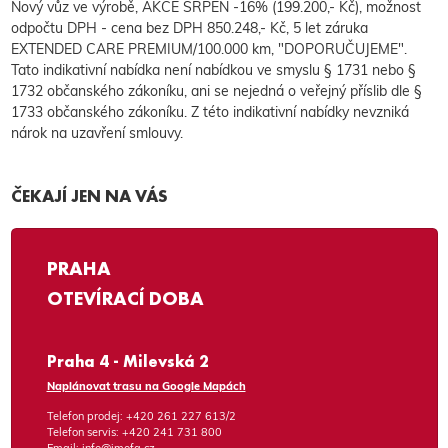
Nový vůz ve výrobě, AKCE SRPEN -16% (199.200,- Kč), možnost
odpočtu DPH - cena bez DPH 850.248,- Kč, 5 let záruka
EXTENDED CARE PREMIUM/100.000 km, "DOPORUČUJEME".
Tato indikativní nabídka není nabídkou ve smyslu § 1731 nebo §
1732 občanského zákoníku, ani se nejedná o veřejný příslib dle §
1733 občanského zákoníku. Z této indikativní nabídky nevzniká
nárok na uzavření smlouvy.
ČEKAJÍ JEN NA VÁS
PRAHA
OTEVÍRACÍ DOBA
Praha 4 - Milevská 2
Naplánovat trasu na Google Mapách
Telefon prodej:
+420 261 227 613/2
Telefon servis:
+420 241 731 800
Email:
info@imofa.cz