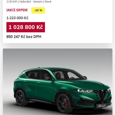
118 kW | Hybridní - benzin | Nové
!AKCE SRPEN!
-16 %
1 223 000 Kč
1 028 800 Kč
850 247 Kč bez DPH