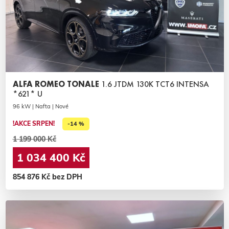
ALFA ROMEO TONALE
1.6 JTDM 130K TCT6 INTENSA
*621* U
96 kW | Nafta | Nové
!AKCE SRPEN!
-14 %
1 199 000 Kč
1 034 400 Kč
854 876 Kč bez DPH