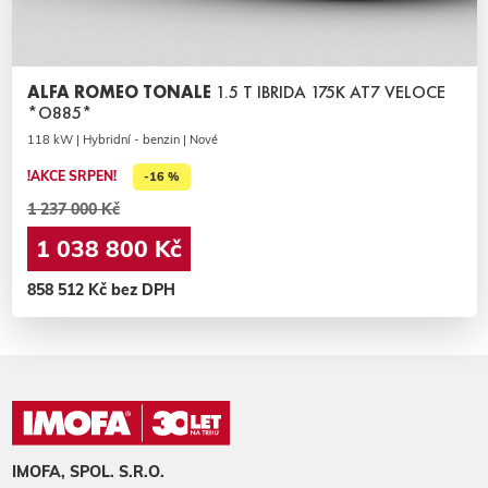
ALFA ROMEO TONALE
1.5 T IBRIDA 175K AT7 VELOCE
*O885*
118 kW | Hybridní - benzin | Nové
!AKCE SRPEN!
-16 %
1 237 000 Kč
1 038 800 Kč
858 512 Kč bez DPH
IMOFA, SPOL. S.R.O.