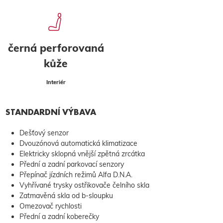
černá perforovaná
kůže
Interiér
STANDARDNÍ VÝBAVA
Dešťový senzor
Dvouzónová automatická klimatizace
Elektricky sklopná vnější zpětná zrcátka
Přední a zadní parkovací senzory
Přepínač jízdních režimů Alfa D.N.A.
Vyhřívané trysky ostřikovače čelního skla
Zatmavěná skla od b-sloupku
Omezovač rychlosti
Přední a zadní koberečky