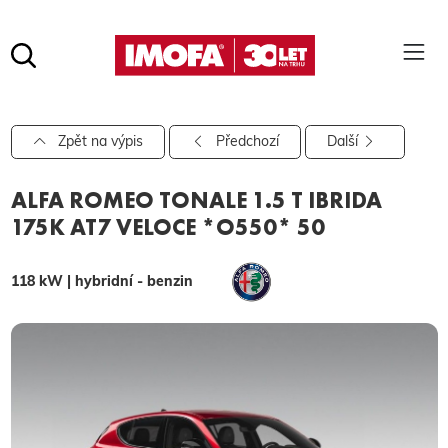
Hledat
(tlačítko)
hledat
Pro vyhledávání zadejte alespoň 3 znaky.
Zpět na výpis
Předchozí
Další
ALFA ROMEO TONALE 1.5 T IBRIDA
175K AT7 VELOCE *O550* 50
118 kW | hybridní - benzin