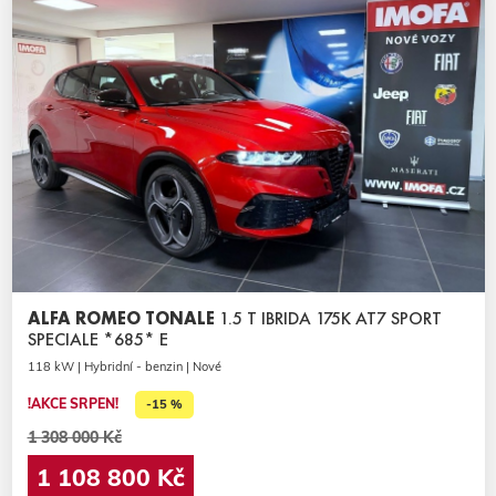
ALFA ROMEO TONALE
1.5 T IBRIDA 175K AT7 SPORT
SPECIALE *685* E
118 kW | Hybridní - benzin | Nové
!AKCE SRPEN!
-15 %
1 308 000 Kč
1 108 800 Kč