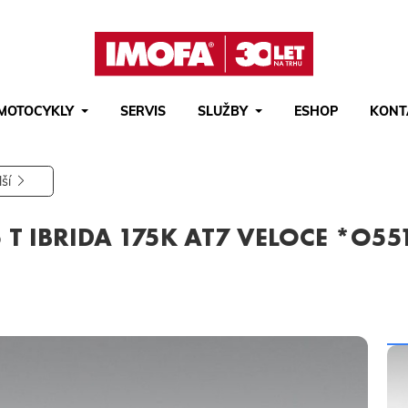
MOTOCYKLY
SERVIS
SLUŽBY
ESHOP
KONT
Hledat
(tlačítko)
hledat
lší
T IBRIDA 175K AT7 VELOCE *O55