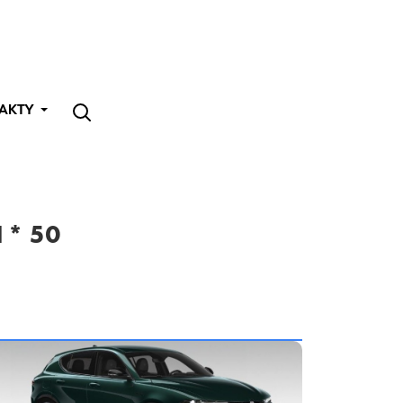
AKTY
1* 50