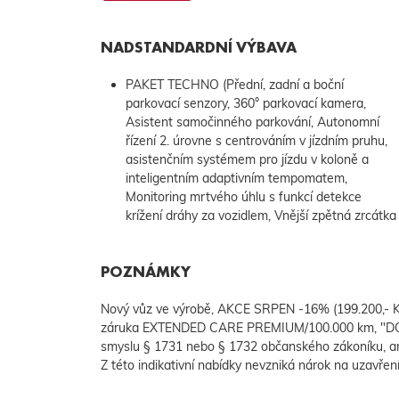
NADSTANDARDNÍ VÝBAVA
PAKET TECHNO (Přední, zadní a boční
s funkcí samostmívání, Elektrické otevírání víka
parkovací senzory, 360° parkovací kamera,
zavazadlového prostoru, Hands-free otevírání
Asistent samočinného parkování, Autonomní
víka zavazadlového prostoru, Bezdrátová
řízení 2. úrovne s centrováním v jízdním pruhu,
asistenčním systémem pro jízdu v koloně a
inteligentním adaptivním tempomatem,
Monitoring mrtvého úhlu s funkcí detekce
krížení dráhy za vozidlem, Vnější zpětná zrcátka
POZNÁMKY
Nový vůz ve výrobě, AKCE SRPEN -16% (199.200,- Kč
záruka EXTENDED CARE PREMIUM/100.000 km, "DOPO
smyslu § 1731 nebo § 1732 občanského zákoníku, ani
Z této indikativní nabídky nevzniká nárok na uzavřen