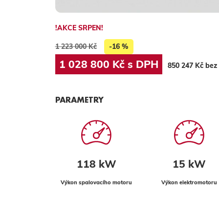
!AKCE SRPEN!
1 223 000 Kč
-16 %
1 028 800 Kč s DPH
850 247 Kč be
PARAMETRY
118 kW
15 kW
Výkon spalovacího motoru
Výkon elektromotoru