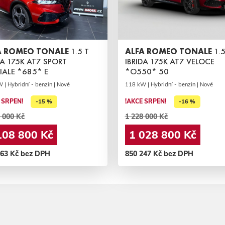
A ROMEO TONALE
1.5 T
ALFA ROMEO TONALE
1.5
DA 175K AT7 SPORT
IBRIDA 175K AT7 VELOCE
IALE *685* E
*O550* 50
 | Hybridní - benzin | Nové
118 kW | Hybridní - benzin | Nové
 SRPEN!
!AKCE SRPEN!
-15 %
-16 %
 000 Kč
1 228 000 Kč
108 800 Kč
1 028 800 Kč
363 Kč bez DPH
850 247 Kč bez DPH