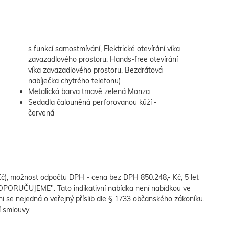
nabíječka chytrého telefonu)
Metalická barva tmavě zelená Monza
Sedadla čalouněná perforovanou kůží -
červená
), možnost odpočtu DPH - cena bez DPH 850.248,- Kč, 5 let
RUČUJEME". Tato indikativní nabídka není nabídkou ve
 se nejedná o veřejný příslib dle § 1733 občanského zákoníku.
í smlouvy.