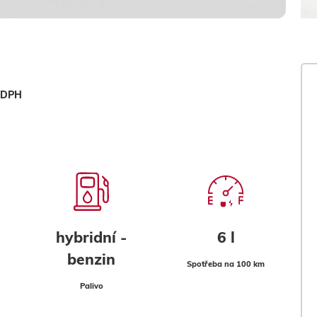
z DPH
hybridní -
6 l
benzin
Spotřeba na 100 km
Palivo