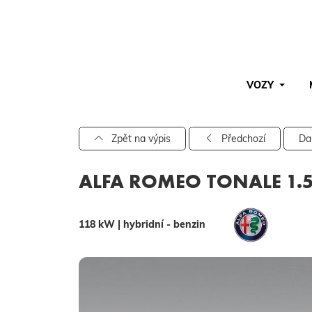
VOZY
Pro vyhledávání zadejte alespoň 3 znaky.
Zpět na výpis
Předchozí
Da
ALFA ROMEO TONALE 1.5 
118 kW | hybridní - benzin