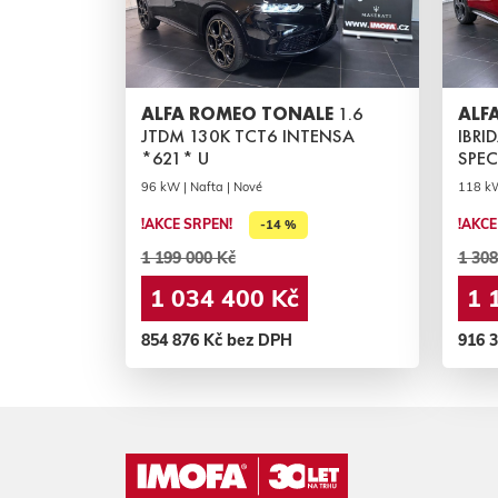
ALFA ROMEO TONALE
1.6
ALF
JTDM 130K TCT6 INTENSA
IBRI
*621* U
SPEC
96 kW | Nafta | Nové
118 kW
!AKCE SRPEN!
!AKCE
-14 %
1 199 000 Kč
1 308
1 034 400 Kč
1 
854 876 Kč bez DPH
916 