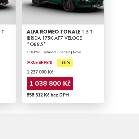
 T
ALFA ROMEO TONALE
1.5 T
IBRIDA 175K AT7 VELOCE
*O885*
118 kW | Hybridní - benzin | Nové
!AKCE SRPEN!
-16 %
1 237 000 Kč
1 038 800 Kč
858 512 Kč bez DPH