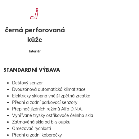
černá perforovaná
kůže
Interiér
STANDARDNÍ VÝBAVA
Dešťový senzor
Dvouzónová automatická klimatizace
Elektricky sklopná vnější zpětná zrcátka
Přední a zadní parkovací senzory
Přepínač jízdních režimů Alfa D.N.A.
Vyhřívané trysky ostřikovače čelního skla
Zatmavěná skla od b-sloupku
Omezovač rychlosti
Přední a zadní koberečky