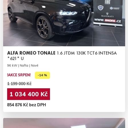
ALFA ROMEO TONALE
1.6 JTDM 130K TCT6 INTENSA
*621* U
96 kW | Nafta | Nové
!AKCE SRPEN!
-14 %
1 199 000 Kč
1 034 400 Kč
854 876 Kč bez DPH