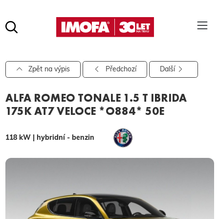
Hledat
(tlačítko)
hledat
Pro vyhledávání zadejte alespoň 3 znaky.
Zpět na výpis
Předchozí
Další
ALFA ROMEO TONALE 1.5 T IBRIDA
175K AT7 VELOCE *O884* 50E
118 kW | hybridní - benzin