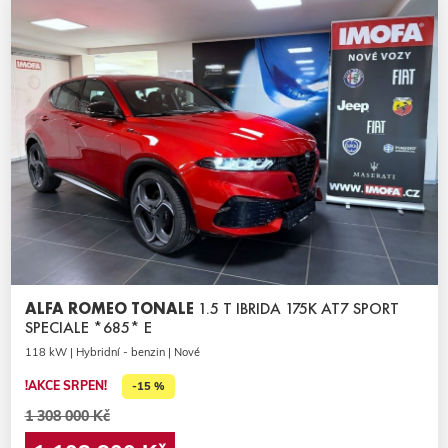
ALFA ROMEO TONALE
1.5 T IBRIDA 175K AT7 SPORT
SPECIALE *685* E
118 kW | Hybridní - benzin | Nové
!AKCE SRPEN!
-15 %
1 308 000 Kč