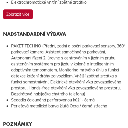
Elektrochromatické vnitřní zpětné zrcátko
Zobrazit více
NADSTANDARDNÍ VÝBAVA
PAKET TECHNO (Přední, zadní a boční parkovací senzory, 360°
parkovací kamera, Asistent samočinného parkování,
Autonomní řízení 2. úrovne s centrováním v jízdním pruhu,
asistenčním systémem pro jízdu v koloně a inteligentním
adaptivním tempomatem, Monitoring mrtvého úhlu s funkcí
detekce krížení dráhy za vozidlem, Vnější zpětná zrcátka s
funkcí samostmívání, Elektrické otevírání víka zavazadlového
prostoru, Hands-free otevírání víka zavazadlového prostoru,
Bezdrátová nabíječka chytrého telefonu)
Sedadla čalouněná perforovanou kůží - černá
Perleťová metalická barva žlutá Ocra / černá střecha
POZNÁMKY