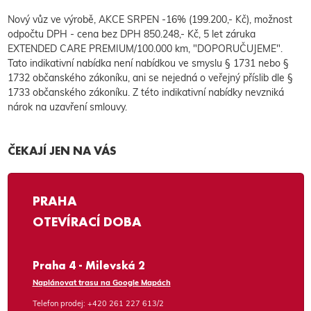
Nový vůz ve výrobě, AKCE SRPEN -16% (199.200,- Kč), možnost
odpočtu DPH - cena bez DPH 850.248,- Kč, 5 let záruka
EXTENDED CARE PREMIUM/100.000 km, "DOPORUČUJEME".
Tato indikativní nabídka není nabídkou ve smyslu § 1731 nebo §
1732 občanského zákoníku, ani se nejedná o veřejný příslib dle §
1733 občanského zákoníku. Z této indikativní nabídky nevzniká
nárok na uzavření smlouvy.
ČEKAJÍ JEN NA VÁS
PRAHA
OTEVÍRACÍ DOBA
Praha 4 - Milevská 2
Naplánovat trasu na Google Mapách
Telefon prodej:
+420 261 227 613/2