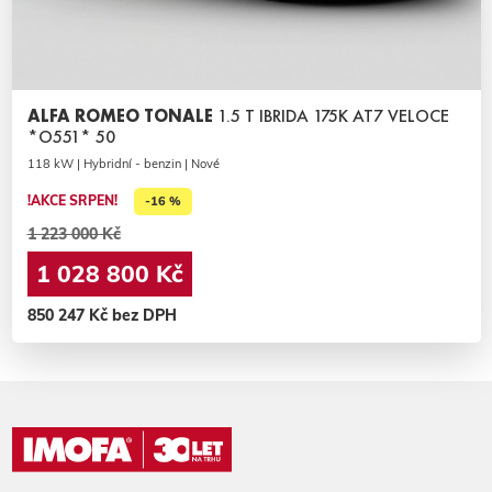
ALFA ROMEO TONALE
1.5 T IBRIDA 175K AT7 VELOCE
*O551* 50
118 kW | Hybridní - benzin | Nové
!AKCE SRPEN!
-16 %
1 223 000 Kč
1 028 800 Kč
850 247 Kč bez DPH