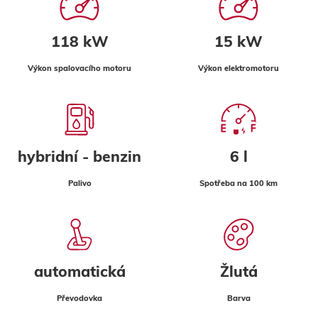
118 kW
15 kW
Výkon spalovacího motoru
Výkon elektromotoru
hybridní - benzin
6 l
Palivo
Spotřeba na 100 km
automatická
Žlutá
Převodovka
Barva