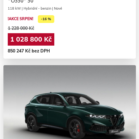
*O550* 50
118 kW | Hybridní - benzin | Nové
!AKCE SRPEN!
-16 %
1 228 000 Kč
1 028 800 Kč
850 247 Kč bez DPH