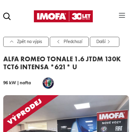
Hledat
(tlačítko)
hledat
Pro vyhledávání zadejte alespoň 3 znaky.
Zpět na výpis
Předchozí
Další
ALFA ROMEO TONALE 1.6 JTDM 130K
TCT6 INTENSA *621* U
96 kW | nafta