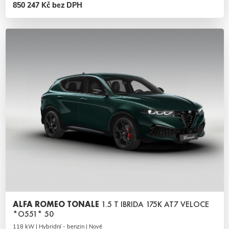
850 247 Kč bez DPH
ALFA ROMEO TONALE
1.5 T IBRIDA 175K AT7 VELOCE
*O551* 50
118 kW | Hybridní - benzin | Nové