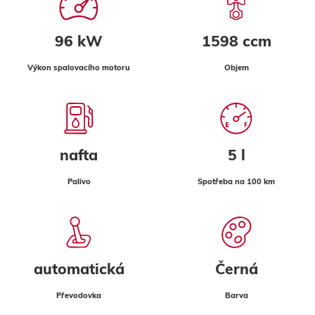
96 kW
1598 ccm
Výkon spalovacího motoru
Objem
nafta
5 l
Palivo
Spotřeba na 100 km
automatická
Černá
Převodovka
Barva