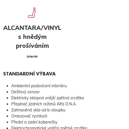
ALCANTARA/VINYL
s hnědým
prošíváním
Interiér
STANDARDNÍ VÝBAVA
Ambientní podsvícení interiéru
Dešťový senzor
Elektricky sklopná vnější zpětná zrcátka
Přepínač jízdních režimů Alfa D.N.A.
Zatmavěná skla od b-sloupku
Omezovač rychlosti
Přední a zadní koberečky
Elektrochromatické vnitřní zpětné zrcátko