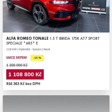
ALFA ROMEO TONALE
1.5 T IBRIDA 175K AT7 SPORT
SPECIALE *685* E
118 kW | Hybridní - benzin | Nové
!AKCE SRPEN!
-15 %
1 308 000 Kč
1 108 800 Kč
916 363 Kč bez DPH