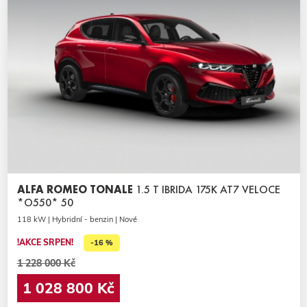
ALFA ROMEO TONALE
1.5 T IBRIDA 175K AT7 VELOCE
*O550* 50
118 kW | Hybridní - benzin | Nové
!AKCE SRPEN!
-16 %
1 228 000 Kč
1 028 800 Kč