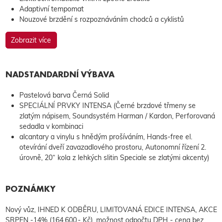
Adaptivní tempomat
Nouzové brzdění s rozpoznáváním chodců a cyklistů
Zobrazit více
NADSTANDARDNÍ VÝBAVA
Pastelová barva Černá Solid
SPECIÁLNÍ PRVKY INTENSA (Černé brzdové třmeny se
zlatým nápisem, Soundsystém Harman / Kardon, Perforovaná
sedadla v kombinaci
alcantary a vinylu s hnědým prošíváním, Hands-free el.
otevírání dveří zavazadlového prostoru, Autonomní řízení 2.
úrovně, 20“ kola z lehkých slitin Speciale se zlatými akcenty)
POZNÁMKY
Nový vůz, IHNED K ODBĚRU, LIMITOVANÁ EDICE INTENSA, AKCE
SRPEN -14% (164.600,- Kč), možnost odpočtu DPH - cena bez