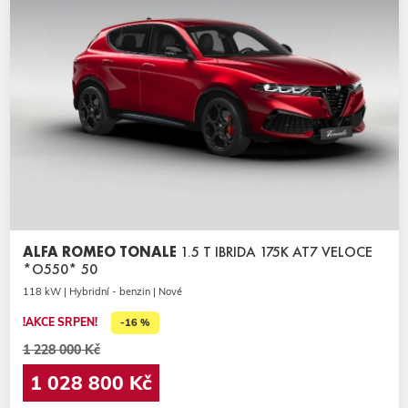
ALFA ROMEO TONALE
1.5 T IBRIDA 175K AT7 VELOCE
*O550* 50
118 kW | Hybridní - benzin | Nové
!AKCE SRPEN!
-16 %
1 228 000 Kč
1 028 800 Kč