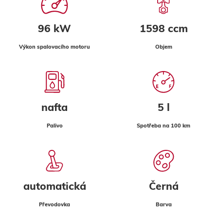
96 kW
1598 ccm
Výkon spalovacího motoru
Objem
nafta
5 l
Palivo
Spotřeba na 100 km
automatická
Černá
Převodovka
Barva