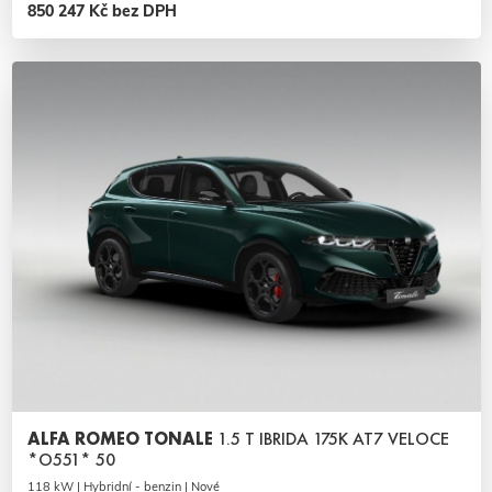
850 247 Kč bez DPH
ALFA ROMEO TONALE
1.5 T IBRIDA 175K AT7 VELOCE
*O551* 50
118 kW | Hybridní - benzin | Nové