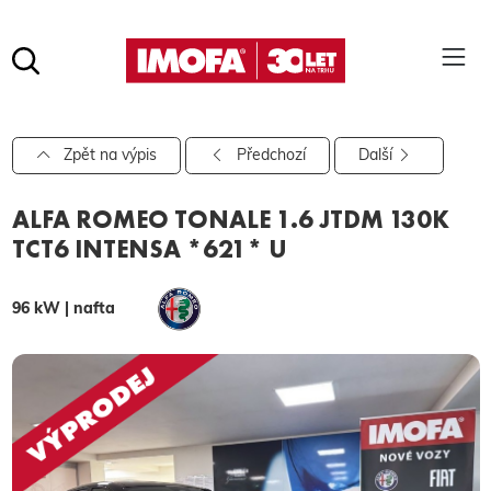
Hledat
(tlačítko)
hledat
Pro vyhledávání zadejte alespoň 3 znaky.
Zpět na výpis
Předchozí
Další
ALFA ROMEO TONALE 1.6 JTDM 130K
TCT6 INTENSA *621* U
96 kW | nafta