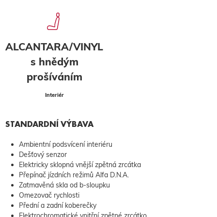
ALCANTARA/VINYL
s hnědým
prošíváním
Interiér
STANDARDNÍ VÝBAVA
Ambientní podsvícení interiéru
Dešťový senzor
Elektricky sklopná vnější zpětná zrcátka
Přepínač jízdních režimů Alfa D.N.A.
Zatmavěná skla od b-sloupku
Omezovač rychlosti
Přední a zadní koberečky
Elektrochromatické vnitřní zpětné zrcátko