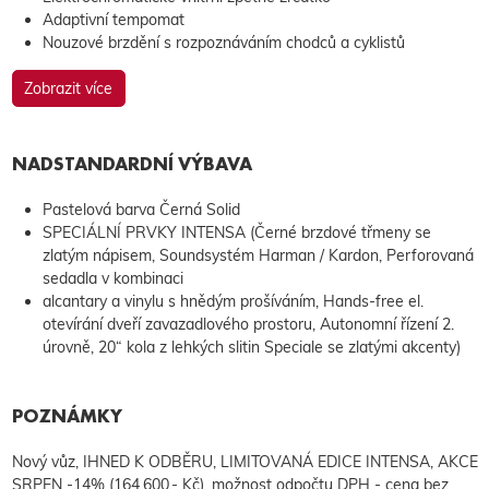
Adaptivní tempomat
Nouzové brzdění s rozpoznáváním chodců a cyklistů
Zobrazit více
NADSTANDARDNÍ VÝBAVA
Pastelová barva Černá Solid
SPECIÁLNÍ PRVKY INTENSA (Černé brzdové třmeny se
zlatým nápisem, Soundsystém Harman / Kardon, Perforovaná
sedadla v kombinaci
alcantary a vinylu s hnědým prošíváním, Hands-free el.
otevírání dveří zavazadlového prostoru, Autonomní řízení 2.
úrovně, 20“ kola z lehkých slitin Speciale se zlatými akcenty)
POZNÁMKY
Nový vůz, IHNED K ODBĚRU, LIMITOVANÁ EDICE INTENSA, AKCE
SRPEN -14% (164.600,- Kč), možnost odpočtu DPH - cena bez