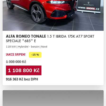
ALFA ROMEO TONALE
1.5 T IBRIDA 175K AT7 SPORT
SPECIALE *685* E
118 kW | Hybridní - benzin | Nové
!AKCE SRPEN!
-15 %
1 308 000 Kč
1 108 800 Kč
916 363 Kč bez DPH