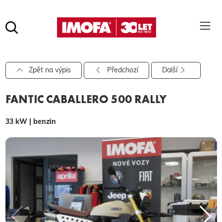
Hledat
(tlačítko)
hledat
Pro vyhledávání zadejte alespoň 3 znaky.
Zpět na výpis
Předchozí
Další
FANTIC CABALLERO 500 RALLY
33 kW | benzin