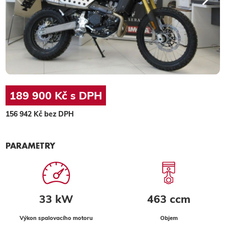
189 900 Kč s DPH
156 942 Kč bez DPH
PARAMETRY
33 kW
463 ccm
Výkon spalovacího motoru
Objem