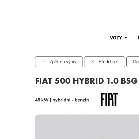
VOZY
Pro vyhledávání zadejte alespoň 3 znaky.
Zpět na výpis
Předchozí
Da
FIAT 500 HYBRID 1.0 BS
48 kW | hybridní - benzin