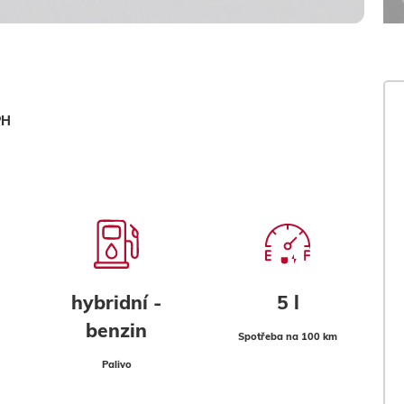
PH
hybridní -
5 l
benzin
Spotřeba na 100 km
Palivo