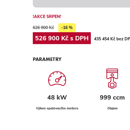
!AKCE SRPEN!
626 900 Kč
-16 %
526 900 Kč s DPH
435 454 Kč bez D
PARAMETRY
48 kW
999 ccm
Výkon spalovacího motoru
Objem