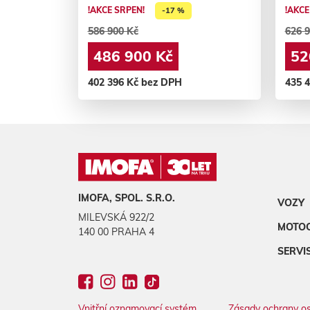
!AKCE SRPEN!
!AKCE
-17 %
586 900 Kč
626 9
486 900 Kč
52
402 396 Kč bez DPH
435 
IMOFA, SPOL. S.R.O.
VOZY
MILEVSKÁ 922/2
MOTO
140 00 PRAHA 4
SERVI
Vnitřní oznamovací systém
Zásady ochrany os