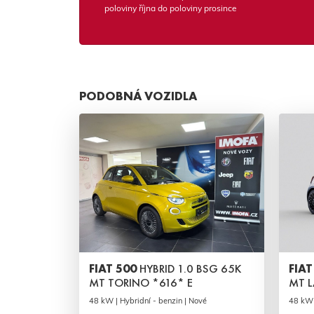
poloviny října do poloviny prosince
PODOBNÁ VOZIDLA
FIAT 500
HYBRID 1.0 BSG 65K
FIAT
MT TORINO *616* E
MT L
48 kW | Hybridní - benzin | Nové
48 kW 