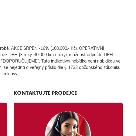
 výrobě, AKCE SRPEN -16% (100.000,- Kč), OPERATIVNÍ
ez DPH (3 roky, 30.000 km / roky), možnost odpočtu DPH -
"DOPORUČUJEME". Tato indikativní nabídka není nabídkou ve
 se nejedná o veřejný příslib dle § 1733 občanského zákoníku.
í smlouvy.
KONTAKTUJTE PRODEJCE