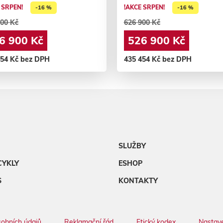
 SRPEN!
!AKCE SRPEN!
-16 %
-16 %
00 Kč
626 900 Kč
6 900 Kč
526 900 Kč
454 Kč bez DPH
435 454 Kč bez DPH
SLUŽBY
CYKLY
ESHOP
S
KONTAKTY
obních údajů
Reklamační řád
Etický kodex
Nastave