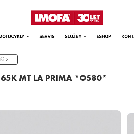
MOTOCYKLY
SERVIS
SLUŽBY
ESHOP
KONT
Hledat
(tlačítko)
hledat
lší
G 65K MT LA PRIMA *O580*