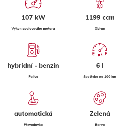
107 kW
1199 ccm
Výkon spalovacího motoru
Objem
hybridní - benzin
6 l
Palivo
Spotřeba na 100 km
automatická
Zelená
Převodovka
Barva