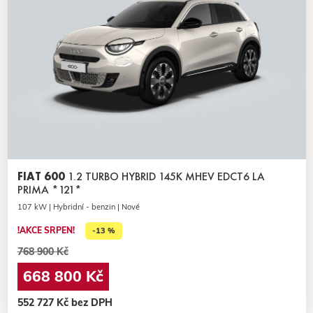
FIAT 600
1.2 TURBO HYBRID 145K MHEV EDCT6 LA
PRIMA *121*
107 kW | Hybridní - benzin | Nové
!AKCE SRPEN!
-13 %
768 900 Kč
668 800 Kč
552 727 Kč bez DPH