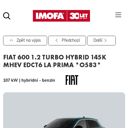
Hledat
(tlačítko)
hledat
Pro vyhledávání zadejte alespoň 3 znaky.
Zpět na výpis
Předchozí
Další
FIAT 600 1.2 TURBO HYBRID 145K
MHEV EDCT6 LA PRIMA *O583*
107 kW | hybridní - benzin