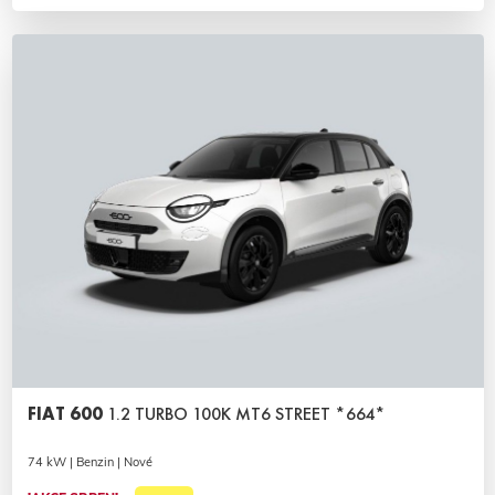
FIAT 600
1.2 TURBO 100K MT6 STREET *664*
74 kW | Benzin | Nové