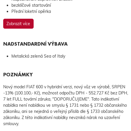
bezklíčové startování
Přední loketní opěrka
Zobrazit více
NADSTANDARDNÍ VÝBAVA
Metalická zelená Sea of Italy
POZNÁMKY
Nový model FIAT 600 v hybridní verzi, nový vůz ve výrobě, SRPEN
-13% (100.100,- Kč), možnost odpočtu DPH - 552.727 Kč bez DPH,
7 let FULL tovární záruka, "DOPORUČUJEME". Tato indikativní
nabídka není nabídkou ve smyslu § 1731 nebo § 1732 občanského
zákoníku, ani se nejedná o veřejný příslib dle § 1733 občanského
zákoníku. Z této indikativní nabídky nevzniká nárok na uzavření
smlouvy.