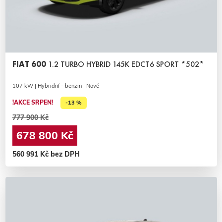
FIAT 600
1.2 TURBO HYBRID 145K EDCT6 SPORT *502*
107 kW | Hybridní - benzin | Nové
!AKCE SRPEN!
-13 %
777 900 Kč
678 800 Kč
560 991 Kč bez DPH