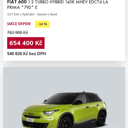
FIAT 600
1.2 TURBO HYBRID 145K MHEV EDCT6 LA
PRIMA *792* E
107 kW | Hybridní - benzin | Nové
!AKCE SRPEN!
-14 %
762 900 Kč
654 400 Kč
540 826 Kč bez DPH