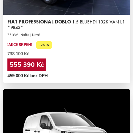
FIAT PROFESSIONAL DOBLO
1,5 BLUEHDI 102K VAN L1
*9843*
75 kW | Nafta | Nové
!AKCE SRPEN!
-25 %
738 100 Kč
555 390 Kč
459 000 Kč bez DPH