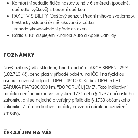
Komfortní sedadlo řidiče nastavitelné v 6 směrech (podélně,
opěradlo, výškově) s bederní opěrkou
PAKET VISIBILITY (Dešťový senzor, Přední mlhové světlomety,
Elektricky sklopná černě lakovaná zrcátka,
Jednodotykovéovládání předních oken)
Rádio s 10“ displejem, Android Auto a Apple CarPlay
POZNÁMKY
Nový užitkový vůz skladem, ihned k odběru, AKCE SRPEN -25%
(182.710 Kč), cena platí v případě odběru na IČO i na fyzickou
osobu, možnost odpočtu DPH - 459.000 Kč bez DPH, 5 LET
ZÁRUKA FIAT/200.000 km, "DOPORUČUJEME". Tato indikativní
nabídka není nabídkou ve smyslu § 1731 nebo § 1732 občanského
zákoníku, ani se nejedná o veřejný příslib dle § 1733 občanského
zákoníku. Z této indikativní nabídky nevzniká nárok na uzavření
smlouvy.
ČEKAJÍ JEN NA VÁS