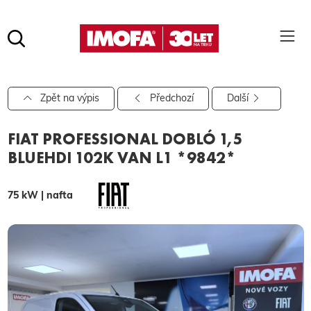
Hledat
(tlačítko)
hledat
Pro vyhledávání zadejte alespoň 3 znaky.
Zpět na výpis
Předchozí
Další
FIAT PROFESSIONAL DOBLÓ 1,5
BLUEHDI 102K VAN L1 *9842*
75 kW | nafta