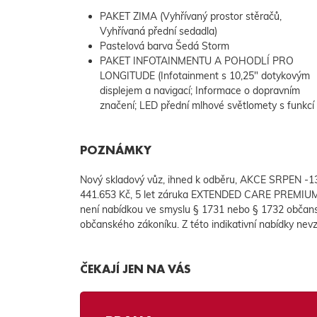
PAKET ZIMA (Vyhřívaný prostor stěračů,
Vyhřívaná přední sedadla)
Pastelová barva Šedá Storm
PAKET INFOTAINMENTU A POHODLÍ PRO
konektor pro zadní sedadla; Nastavitelné dno
LONGITUDE (Infotainment s 10,25" dotykovým
displejem a navigací; Informace o dopravním
značení; LED přední mlhové světlomety s funkcí
POZNÁMKY
Nový skladový vůz, ihned k odběru, AKCE SRPEN -
441.653 Kč, 5 let záruka EXTENDED CARE PREMIUM/
není nabídkou ve smyslu § 1731 nebo § 1732 občanské
občanského zákoníku. Z této indikativní nabídky nev
ČEKAJÍ JEN NA VÁS