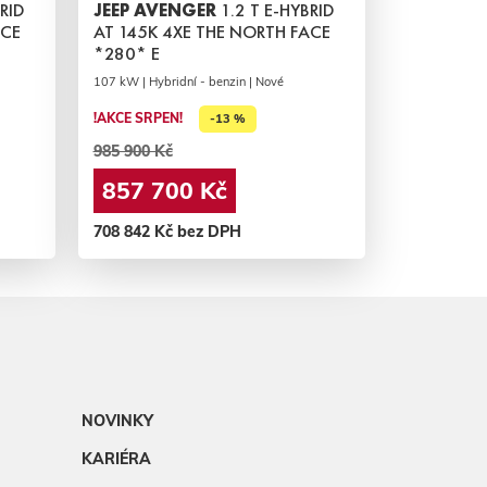
RID
JEEP AVENGER
1.2 T E-HYBRID
ACE
AT 145K 4XE THE NORTH FACE
*280* E
107 kW | Hybridní - benzin | Nové
!AKCE SRPEN!
-13 %
985 900 Kč
857 700 Kč
708 842 Kč bez DPH
NOVINKY
KARIÉRA