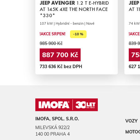
JEEP AVENGER
1.2 T E-HYBRID
JEE
AT 145K 4XE THE NORTH FACE
AT 1
*330*
107 kW | Hybridní - benzin | Nové
74 kW 
!AKCE SRPEN!
!AKCE
-10 %
985 900 Kč
839 9
887 700 Kč
75
733 636 Kč bez DPH
627 
IMOFA, SPOL. S.R.O.
VOZY
MILEVSKÁ 922/2
MOTO
140 00 PRAHA 4