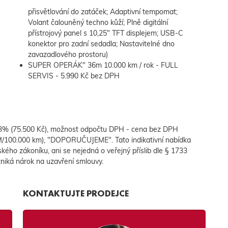
přisvětlování do zatáček; Adaptivní tempomat;
Volant čalouněný techno kůží; Plně digitální
přístrojový panel s 10,25" TFT displejem; USB-C
zavazadlového prostoru)
SUPER OPERÁK" 36m 10.000 km / rok - FULL
SERVIS - 5.990 Kč bez DPH
13% (75.500 Kč), možnost odpočtu DPH - cena bez DPH
100.000 km), "DOPORUČUJEME". Tato indikativní nabídka
ho zákoníku, ani se nejedná o veřejný příslib dle § 1733
zniká nárok na uzavření smlouvy.
KONTAKTUJTE PRODEJCE