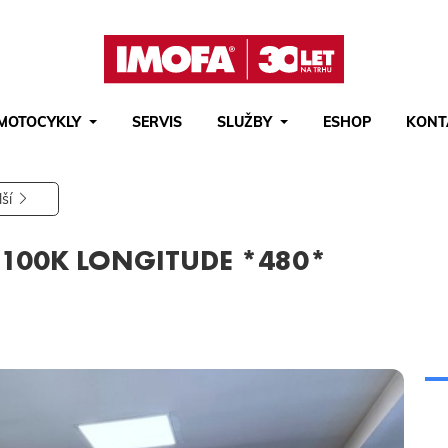
MOTOCYKLY
SERVIS
SLUŽBY
ESHOP
KONT
Hledat
(tlačítko)
hledat
lší
6 100K LONGITUDE *480*