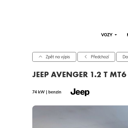
VOZY
Pro vyhledávání zadejte alespoň 3 znaky.
Zpět na výpis
Předchozí
Da
JEEP AVENGER 1.2 T MT
74 kW | benzin