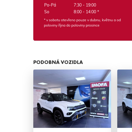
Po-Pá
7:30 - 19:00
So
8:00 - 14:00 *
* v sobotu otevřeno pouze v dubnu, květnu a od
poloviny října do poloviny prosince
PODOBNÁ VOZIDLA