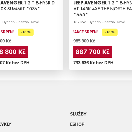
P AVENGER
1.2 T E-HYBRID
JEEP AVENGER
1.2 T E-HYB
10K SUMMIT *076*
AT 145K 4XE THE NORTH F
*665*
| Hybridní - benzin | Nové
107 kW | Hybridní - benzin | Nové
 SRPEN!
!AKCE SRPEN!
-10 %
-10 %
00 Kč
985 900 Kč
8 800 Kč
887 700 Kč
107 Kč bez DPH
733 636 Kč bez DPH
SLUŽBY
CYKLY
ESHOP