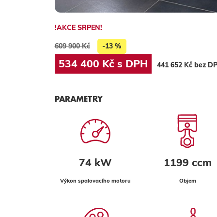
!AKCE SRPEN!
609 900 Kč
-13 %
534 400 Kč s DPH
441 652 Kč bez D
PARAMETRY
74 kW
1199 ccm
Výkon spalovacího motoru
Objem