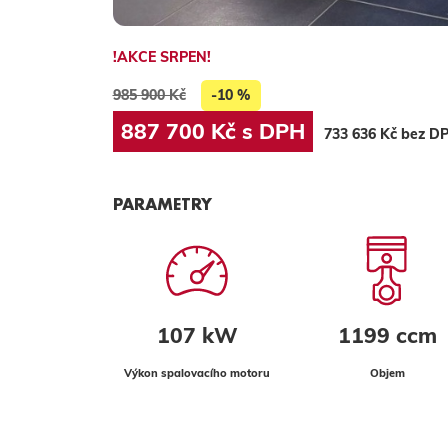
!AKCE SRPEN!
985 900 Kč
-10 %
887 700 Kč s DPH
733 636 Kč bez D
PARAMETRY
107 kW
1199 ccm
Výkon spalovacího motoru
Objem