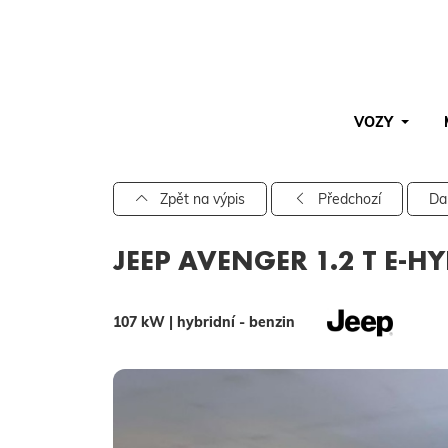
VOZY
Pro vyhledávání zadejte alespoň 3 znaky.
Zpět na výpis
Předchozí
Da
JEEP AVENGER 1.2 T E-H
107 kW | hybridní - benzin