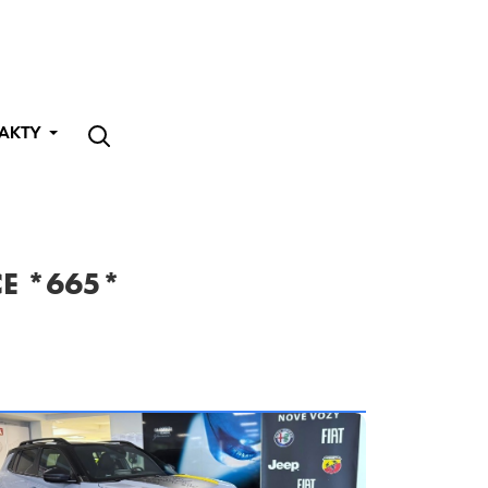
AKTY
CE *665*