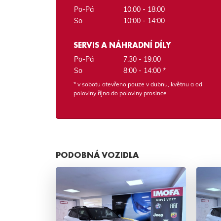
Po-Pá
10:00 - 18:00
So
10:00 - 14:00
SERVIS A NÁHRADNÍ DÍLY
Po-Pá
7:30 - 19:00
So
8:00 - 14:00 *
* v sobotu otevřeno pouze v dubnu, květnu a od
poloviny října do poloviny prosince
PODOBNÁ VOZIDLA