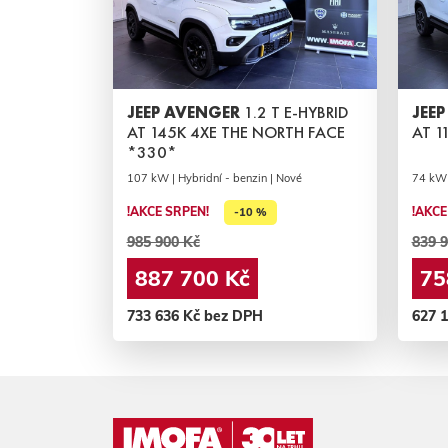
JEEP AVENGER
1.2 T E-HYBRID
JEE
AT 145K 4XE THE NORTH FACE
AT 1
*330*
107 kW | Hybridní - benzin | Nové
74 kW 
!AKCE SRPEN!
!AKCE
-10 %
985 900 Kč
839 9
887 700 Kč
75
733 636 Kč bez DPH
627 