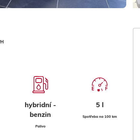
PH
hybridní -
5 l
benzin
Spotřeba na 100 km
Palivo