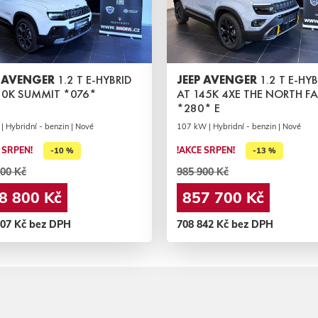
P AVENGER
1.2 T E-HYBRID
JEEP AVENGER
1.2 T E-HYB
10K SUMMIT *076*
AT 145K 4XE THE NORTH F
*280* E
| Hybridní - benzin | Nové
107 kW | Hybridní - benzin | Nové
 SRPEN!
!AKCE SRPEN!
-10 %
-13 %
00 Kč
985 900 Kč
8 800 Kč
857 700 Kč
107 Kč bez DPH
708 842 Kč bez DPH