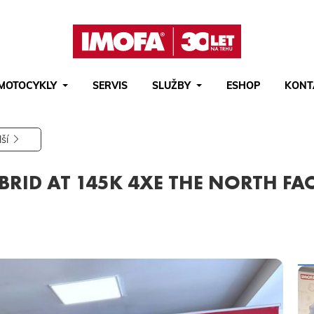
MOTOCYKLY
SERVIS
SLUŽBY
ESHOP
KONT
Hledat
(tlačítko)
hledat
lší
YBRID AT 145K 4XE THE NORTH FA