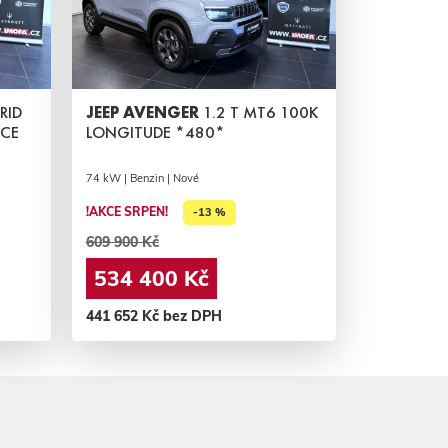
RID
JEEP AVENGER
1.2 T MT6 100K
ACE
LONGITUDE *480*
74 kW | Benzin | Nové
!AKCE SRPEN!
-13 %
609 900 Kč
534 400 Kč
441 652 Kč bez DPH