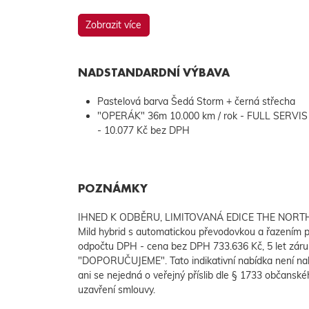
Zobrazit více
NADSTANDARDNÍ VÝBAVA
Pastelová barva Šedá Storm + černá střecha
"OPERÁK" 36m 10.000 km / rok - FULL SERVIS
- 10.077 Kč bez DPH
POZNÁMKY
IHNED K ODBĚRU, LIMITOVANÁ EDICE THE NORTH 
Mild hybrid s automatickou převodovkou a řazením 
odpočtu DPH - cena bez DPH 733.636 Kč, 5 let z
"DOPORUČUJEME". Tato indikativní nabídka není na
ani se nejedná o veřejný příslib dle § 1733 občanské
uzavření smlouvy.