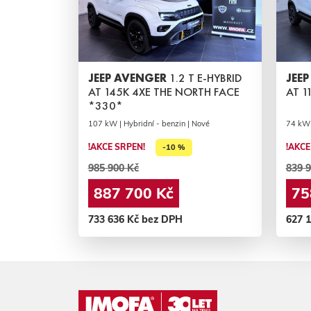
JEEP AVENGER
1.2 T E-HYBRID
JEE
AT 145K 4XE THE NORTH FACE
AT 1
*330*
107 kW | Hybridní - benzin | Nové
74 kW 
!AKCE SRPEN!
!AKCE
-10 %
985 900 Kč
839 9
887 700 Kč
75
733 636 Kč bez DPH
627 