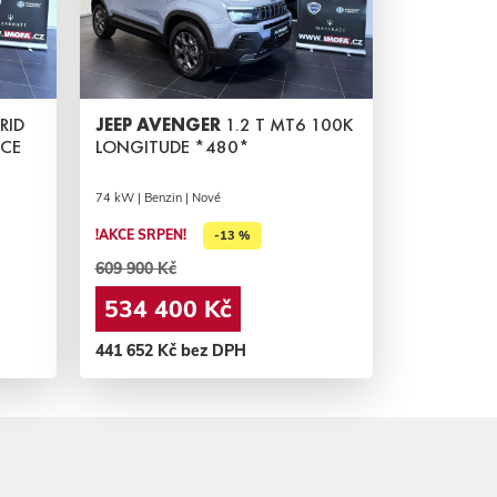
RID
JEEP AVENGER
1.2 T MT6 100K
ACE
LONGITUDE *480*
74 kW | Benzin | Nové
!AKCE SRPEN!
-13 %
609 900 Kč
534 400 Kč
441 652 Kč bez DPH