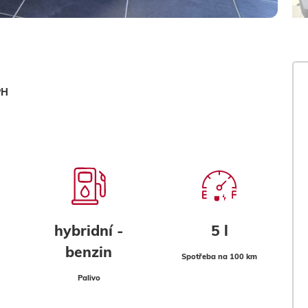
PH
hybridní -
5 l
benzin
Spotřeba na 100 km
Palivo