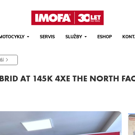
MOTOCYKLY
SERVIS
SLUŽBY
ESHOP
KONT
Hledat
(tlačítko)
hledat
lší
YBRID AT 145K 4XE THE NORTH FA