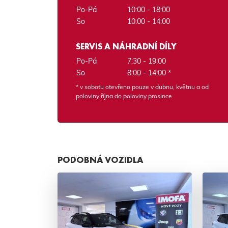
Po-Pá
10:00 - 18:00
So
10:00 - 14:00
SERVIS A NÁHRADNÍ DÍLY
Po-Pá
7:30 - 19:00
So
8:00 - 14:00 *
* v sobotu otevřeno pouze v dubnu, květnu a od
poloviny října do poloviny prosince
PODOBNÁ VOZIDLA