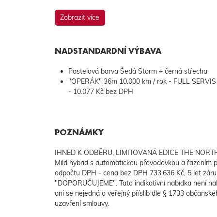
Zobrazit více
NADSTANDARDNÍ VÝBAVA
Pastelová barva Šedá Storm + černá střecha
"OPERÁK" 36m 10.000 km / rok - FULL SERVIS
- 10.077 Kč bez DPH
POZNÁMKY
IHNED K ODBĚRU, LIMITOVANÁ EDICE THE NORTH 
Mild hybrid s automatickou převodovkou a řazením 
odpočtu DPH - cena bez DPH 733.636 Kč, 5 let z
"DOPORUČUJEME". Tato indikativní nabídka není na
ani se nejedná o veřejný příslib dle § 1733 občanské
uzavření smlouvy.