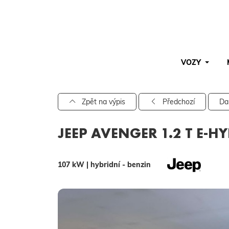
VOZY
Pro vyhledávání zadejte alespoň 3 znaky.
Zpět na výpis
Předchozí
Da
JEEP AVENGER 1.2 T E-H
107 kW | hybridní - benzin