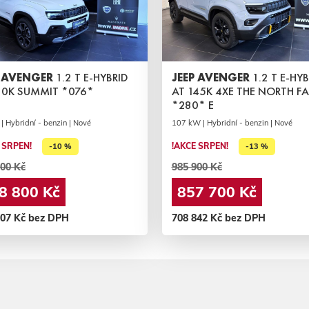
P AVENGER
1.2 T E-HYBRID
JEEP AVENGER
1.2 T E-HYB
10K SUMMIT *076*
AT 145K 4XE THE NORTH F
*280* E
| Hybridní - benzin | Nové
107 kW | Hybridní - benzin | Nové
 SRPEN!
!AKCE SRPEN!
-10 %
-13 %
00 Kč
985 900 Kč
8 800 Kč
857 700 Kč
107 Kč bez DPH
708 842 Kč bez DPH