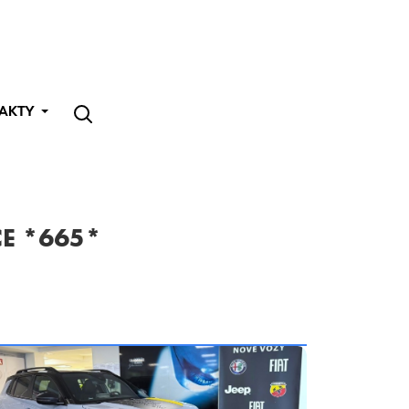
AKTY
CE *665*