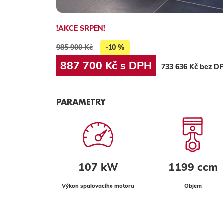
!AKCE SRPEN!
985 900 Kč
-10 %
887 700 Kč s DPH
733 636 Kč bez D
PARAMETRY
107 kW
1199 ccm
Výkon spalovacího motoru
Objem