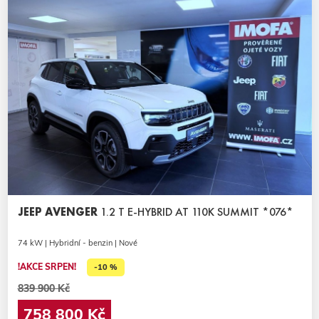
JEEP AVENGER
1.2 T E-HYBRID AT 110K SUMMIT *076*
74 kW | Hybridní - benzin | Nové
!AKCE SRPEN!
-10 %
839 900 Kč
758 800 Kč