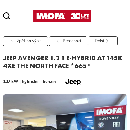
Hledat
(tlačítko)
hledat
Pro vyhledávání zadejte alespoň 3 znaky.
Zpět na výpis
Předchozí
Další
JEEP AVENGER 1.2 T E-HYBRID AT 145K
4XE THE NORTH FACE *665*
107 kW | hybridní - benzin