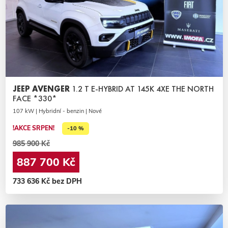
JEEP AVENGER
1.2 T E-HYBRID AT 145K 4XE THE NORTH
FACE *330*
107 kW | Hybridní - benzin | Nové
!AKCE SRPEN!
-10 %
985 900 Kč
887 700 Kč
733 636 Kč bez DPH