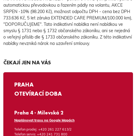
automatickou převodovkou a řazením pádly na volantu, AKCE
SRPEN -10% (98.200 Kč), možnost odpočtu DPH - cena bez DPH
733.636 Kč, 5 let záruka EXTENDED CARE PREMIUM/100.000 km),
"DOPORUČUJEME". Tato indikativní nabídka není nabídkou ve
smyslu § 1731 nebo § 1732 občanského zákoníku, ani se nejedná
o veřejný příslib dle § 1733 občanského zákoníku. Z této indikativní
nabídky nevzniká nárok na uzavření smlouvy.
ČEKAJÍ JEN NA VÁS
PRAHA
OTEVÍRACÍ DOBA
Praha 4 - Milevská 2
Naplánovat trasu na Google Mapách
Telefon prodej:
+420 261 227 613/2
Telefon servis:
+420 241 731 800