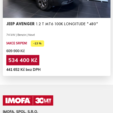
JEEP AVENGER
1.2 T MT6 100K LONGITUDE *480*
74 kW | Benzin | Nové
!AKCE SRPEN!
-13 %
609 900 Kč
534 400 Kč
441 652 Kč bez DPH
IMOFA, SPOL. S.R.O.