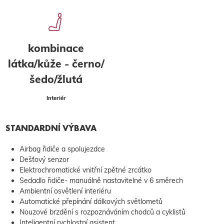
kombinace
látka/kůže - černo/
šedo/žlutá
Interiér
STANDARDNÍ VÝBAVA
Airbag řidiče a spolujezdce
Dešťový senzor
Elektrochromatické vnitřní zpětné zrcátko
Sedadlo řidiče- manuálně nastavitelné v 6 směrech
Ambientní osvětlení interiéru
Automatické přepínání dálkových světlometů
Nouzové brzdění s rozpoznáváním chodců a cyklistů
Inteligentní rychlostní asistent