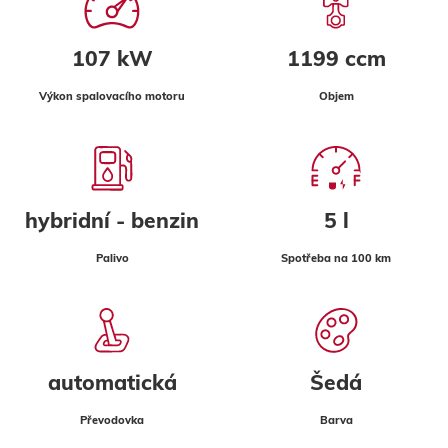
107 kW
1199 ccm
Výkon spalovacího motoru
Objem
hybridní - benzin
5 l
Palivo
Spotřeba na 100 km
automatická
Šedá
Převodovka
Barva