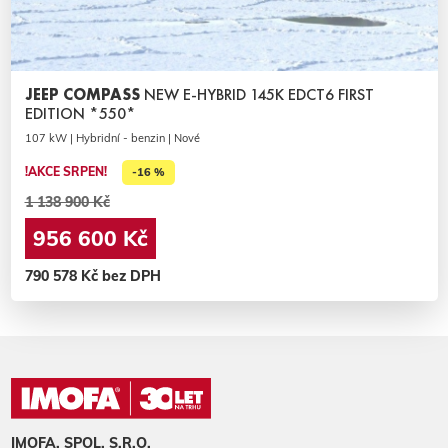
JEEP COMPASS
NEW E-HYBRID 145K EDCT6 FIRST
EDITION *550*
107 kW | Hybridní - benzin | Nové
!AKCE SRPEN!
-16 %
1 138 900 Kč
956 600 Kč
790 578 Kč bez DPH
IMOFA, SPOL. S.R.O.