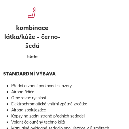
kombinace
látka/kůže - černo-
šedá
Interiér
STANDARDNÍ VÝBAVA
Přední a zadní parkovací senzory
Airbag řidiče
Omezovač rychlosti
Elektrochromatické vnitřní zpětné zrcátko
Airbag spolujezdce
Kapsy na zadní straně předních sedadel
Volant čalouněný techno kůží
Manuálně ovládané sedadlo spolujezdce v 6 směrech