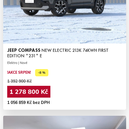
JEEP COMPASS
NEW ELECTRIC 213K 74KWH FIRST
EDITION *231* E
Elektro | Nové
!AKCE SRPEN!
-8 %
1 392 900 Kč
1 278 800 Kč
1 056 859 Kč bez DPH