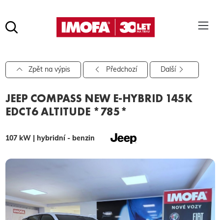
Hledat
(tlačítko)
hledat
Pro vyhledávání zadejte alespoň 3 znaky.
Zpět na výpis
Předchozí
Další
JEEP COMPASS NEW E-HYBRID 145K
EDCT6 ALTITUDE *785*
107 kW | hybridní - benzin