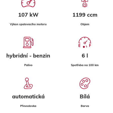
107 kW
1199 ccm
Výkon spalovacího motoru
Objem
hybridní - benzin
6 l
Palivo
Spotřeba na 100 km
automatická
Bílá
Převodovka
Barva