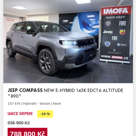
JEEP COMPASS
NEW E-HYBRID 145K EDCT6 ALTITUDE
*890*
107 kW | Hybridní - benzin | Nové
!AKCE SRPEN!
-16 %
936 900 Kč
788 800 Kč