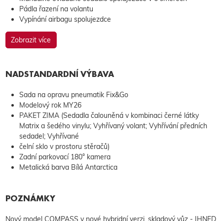
Pádla řazení na volantu
Vypínání airbagu spolujezdce
Zobrazit více
NADSTANDARDNÍ VÝBAVA
Sada na opravu pneumatik Fix&Go
Modelový rok MY26
PAKET ZIMA (Sedadla čalouněná v kombinaci černé látky
Matrix a šedého vinylu; Vyhřívaný volant; Vyhřívání předních
sedadel; Vyhřívané
čelní sklo v prostoru stěračů)
Zadní parkovací 180° kamera
Metalická barva Bílá Antarctica
POZNÁMKY
Nový model COMPASS v nové hybridní verzi, skladový vůz - IHNED