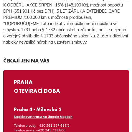
K ODBĚRU, AKCE SRPEN -16% (148.100 Kč), možnost odpočtu
DPH (651.901 Kč bez DPH), 5 LET ZÁRUKA EXTENDED CARE
PREMIUM /100.000 km s možností prodloužení,
"DOPORUČUJEME. Tato indikativní nabídka není nabídkou ve
smyslu § 1731 nebo § 1732 občanského zákoníku, ani se nejedná
o veřejný příslib dle § 1733 občanského zákoníku. Z této indikativní
nabídky nevzniká nárok na uzavření smlouvy.
ČEKAJÍ JEN NA VÁS
PRAHA
OTEVÍRACÍ DOBA
Praha 4 - Milevská 2
Naplánovat trasu na Google Mapách
Telefon prodej:
+420 261 227 613/2
Telefon servis:
+420 241 731 800